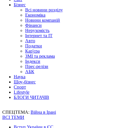
Бізнес
Всі новини розділу
Економіка
Новини компаній
Фінанси
Нерухомість
Інтернет та IT
Авто
Податки
Кар'єра
ЗМІ та реклама
Індекси
Прес-релізи
АБК
Наука
Шоу-бізнес
Спорт
Lifestyle
БЛОГИ ЧИТАЧІВ
СПЕЦТЕМА:
Війна в Ірані
ВСІ ТЕМИ
Вступ України в ЄС