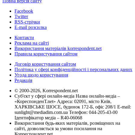
Повна версія сайту
Facebook
Twitter
RSS-стрічки
E-mail розсилка
Контакти
Реклама на сайті
Використання матеріалів korrespondent.net
Правила користування сайтом
Договір користування сайтом
Політика у сфері конфіденційності і персональних даних
Угода щодо користування
Редакція
© 2000-2026, Korrespondent.net
Суб'єкт у сфері онлайн-медіа Назва онлайн-медіа –
«КореспонденТ.net» Адреса: 02091, місто Київ,
ХАРКІВСЬКЕ ШОСЕ, будинок 172-Б, офіс 208/1 E-mail:
sunlight@mediadim.com.ua
Телефон: 044-205-43-00
Ідентифікатор медіа – R40-06068
Використання будь-яких матеріалів, розміщених на
сайті, дозволяється за умови посилання на
Корреспондент.net.