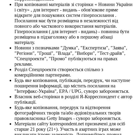
При копіюванні матеріалів зі сторінки « Новини України
і світу» , для інтернет - видань - обов'язкове пряме
відкрите для пошукових систем гіперпосилання .
Посилання має бути розміщена в незалежності від
повного або часткового використання матеріалів.
Гіперпосилання ( для інтернет - видань) - повинна бути
розміщена в підзаголовку або в першому абзаці
матеріалу.
Новини з позначками "Думка", "Експертиза", "Заява",
"Регіони", "Гроші", "Влада", "Вибори", "Тест-драйв",
"Спецпроекти", "Промо" публікуються на правах
реклами.
Розділ Спецпроекти створюється спільно з
комерційними партнерами.
Будь яке копіювання, публікація, передрук, чи наступне
поширення інформації, що містить посилання на
"Інтерфакс-Україна", EPA / UPG, суворо забороняється.
Власник веб-сторінки в розділі Я-Корреспондент є автор
публікації.
Будь-яке копіювання, передрук та відтворення
фотографічних творів та/або аудіовізуальних творів
правовласника Getty Images - суворо забороняється.
Матеріали сайту korrespondent.net призначені для осіб
старше 21 року (21+). Участь в азартних іграх може
викликати ігрову залежність. Дотримуйтесь правил