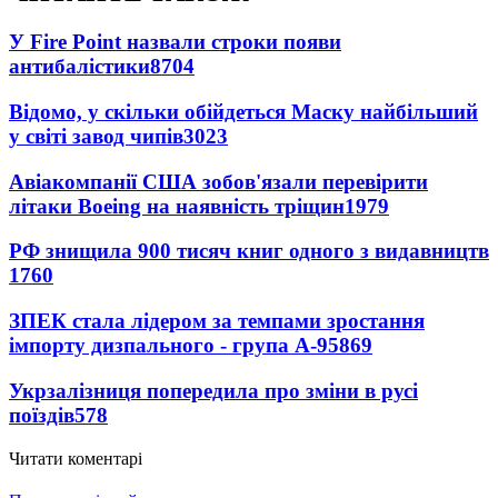
У Fire Point назвали строки появи
антибалістики
8704
Відомо, у скільки обійдеться Маску найбільший
у світі завод чипів
3023
Авіакомпанії США зобов'язали перевірити
літаки Boeing на наявність тріщин
1979
РФ знищила 900 тисяч книг одного з видавництв
1760
ЗПЕК стала лідером за темпами зростання
імпорту дизпального - група А-95
869
Укрзалізниця попередила про зміни в русі
поїздів
578
Читати коментарі