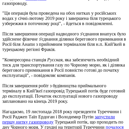
газопроводу.
"Ця операція була проведена на обох нитках у російських
водах у січні-лютому 2019 року і завершена біля турецького
узбережжя в поточному році", - йдеться в повідомленні.
Після завершення операції надводного з'єднання внапуск було
здійснене фізичне з'єднання ділянки берегового примикання в
Росії біля Анапи з прийомним терміналом біля н.п. Кий'їкей в
турецькому регіоні Фракія.
"Компресорна станція
Русская
, яка забезпечить необхідний
тиск для транспортування газу по Чорному морю, як і ділянка
берегового примикання в Росії повністю готові до початку
експлуатації", - повідомляє компанія.
Після завершення робіт з будівництва приймального
терміналу в Кий'їкеї газопровід Турецький потік буде готовий
до експлуатації. Початок експлуатації нового газопроводу
заплановано на кінець 2019 року.
Нагадаємо, 19 листопада 2018 року президенти Туреччини і
Росії Раджеп Таїп Ердоган і Володимир Путін
запустили
першу нитку газопроводу
Турецький потік, що проходить по
дну Чорного моря. У грудні на території Туреччини
почалося