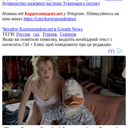
будівництво наземної частини Турецького потоку
.
Новини від
Корреспондент.net
у Telegram. Підписуйтесь на
наш канал
https://t.me/korrespondentnet
.
Читайте Korrespondent.net в Google News
ТЕГИ:
Россия
,
газ
,
Турция
,
Газпром
Якщо ви помітили помилку, виділіть необхідний текст і
натисніть Ctrl + Enter, щоб повідомити про це редакцію.