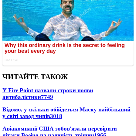
ЧИТАЙТЕ ТАКОЖ
У Fire Point назвали строки появи
антибалістики
7749
Відомо, у скільки обійдеться Маску найбільший
у світі завод чипів
3018
Авіакомпанії США зобов'язали перевірити
літаки Boeing на наявність тріщин
1966