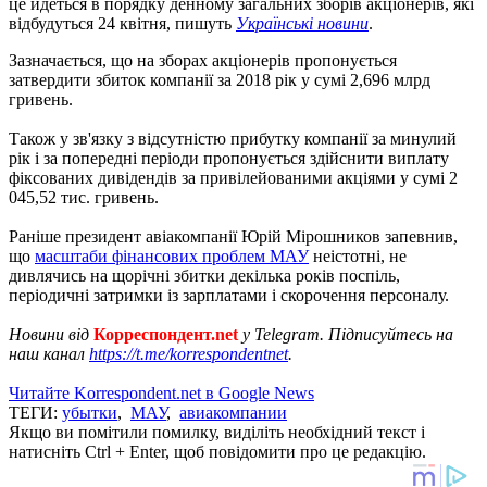
це йдеться в порядку денному загальних зборів акціонерів, які
відбудуться 24 квітня, пишуть
Українські новини
.
Зазначається, що на зборах акціонерів пропонується
затвердити збиток компанії за 2018 рік у сумі 2,696 млрд
гривень.
Також у зв'язку з відсутністю прибутку компанії за минулий
рік і за попередні періоди пропонується здійснити виплату
фіксованих дивідендів за привілейованими акціями у сумі 2
045,52 тис. гривень.
Раніше президент авіакомпанії Юрій Мірошников запевнив,
що
масштаби фінансових проблем МАУ
неістотні, не
дивлячись на щорічні збитки декілька років поспіль,
періодичні затримки із зарплатами і скорочення персоналу.
Новини від
Корреспондент.net
у Telegram. Підписуйтесь на
наш канал
https://t.me/korrespondentnet
.
Читайте Korrespondent.net в Google News
ТЕГИ:
убытки
,
МАУ
,
авиакомпании
Якщо ви помітили помилку, виділіть необхідний текст і
натисніть Ctrl + Enter, щоб повідомити про це редакцію.