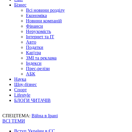
Бізнес
Всі новини розділу
Економіка
Новини компаній
Фінанси
Нерухомість
Інтернет та IT
Авто
Податки
Кар'єра
ЗМІ та реклама
Індекси
Прес-релізи
АБК
Наука
Шоу-бізнес
Спорт
Lifestyle
БЛОГИ ЧИТАЧІВ
СПЕЦТЕМА:
Війна в Ірані
ВСІ ТЕМИ
Вступ України в ЄС