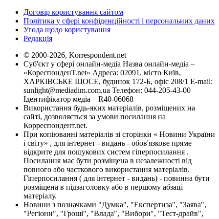
Договір користування сайтом
Політика у сфері конфіденційності і персональних даних
Угода щодо користування
Редакція
© 2000-2026, Korrespondent.net
Суб'єкт у сфері онлайн-медіа Назва онлайн-медіа –
«КореспонденТ.net» Адреса: 02091, місто Київ,
ХАРКІВСЬКЕ ШОСЕ, будинок 172-Б, офіс 208/1 E-mail:
sunlight@mediadim.com.ua
Телефон: 044-205-43-00
Ідентифікатор медіа – R40-06068
Використання будь-яких матеріалів, розміщених на
сайті, дозволяється за умови посилання на
Корреспондент.net.
При копіюванні матеріалів зі сторінки « Новини України
і світу» , для інтернет - видань - обов'язкове пряме
відкрите для пошукових систем гіперпосилання .
Посилання має бути розміщена в незалежності від
повного або часткового використання матеріалів.
Гіперпосилання ( для інтернет - видань) - повинна бути
розміщена в підзаголовку або в першому абзаці
матеріалу.
Новини з позначками "Думка", "Експертиза", "Заява",
"Регіони", "Гроші", "Влада", "Вибори", "Тест-драйв",