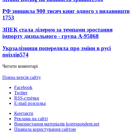
РФ знищила 900 тисяч книг одного з видавництв
1753
ЗПЕК стала лідером за темпами зростання
імпорту дизпального - група А-95
868
Укрзалізниця попередила про зміни в русі
поїздів
574
Читати коментарі
Повна версія сайту
Facebook
Twitter
RSS-стрічки
E-mail розсилка
Контакти
Реклама на сайті
Використання матеріалів korrespondent.net
Правила користування сайтом