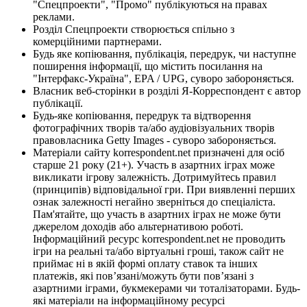
"Спецпроекти", "Промо" публікуються на правах
реклами.
Розділ Спецпроекти створюється спільно з
комерційними партнерами.
Будь яке копіювання, публікація, передрук, чи наступне
поширення інформації, що містить посилання на
"Інтерфакс-Україна", EPA / UPG, суворо забороняється.
Власник веб-сторінки в розділі Я-Корреспондент є автор
публікації.
Будь-яке копіювання, передрук та відтворення
фотографічних творів та/або аудіовізуальних творів
правовласника Getty Images - суворо забороняється.
Матеріали сайту korrespondent.net призначені для осіб
старше 21 року (21+). Участь в азартних іграх може
викликати ігрову залежність. Дотримуйтесь правил
(принципів) відповідальної гри. При виявленні перших
ознак залежності негайно зверніться до спеціаліста.
Пам'ятайте, що участь в азартних іграх не може бути
джерелом доходів або альтернативою роботі.
Інформаційний ресурс korrespondent.net не проводить
ігри на реальні та/або віртуальні гроші, також сайт не
приймає ні в якій формі оплату ставок та інших
платежів, які пов’язані/можуть бути пов’язані з
азартними іграми, букмекерами чи тоталізаторами. Будь-
які матеріали на інформаційному ресурсі