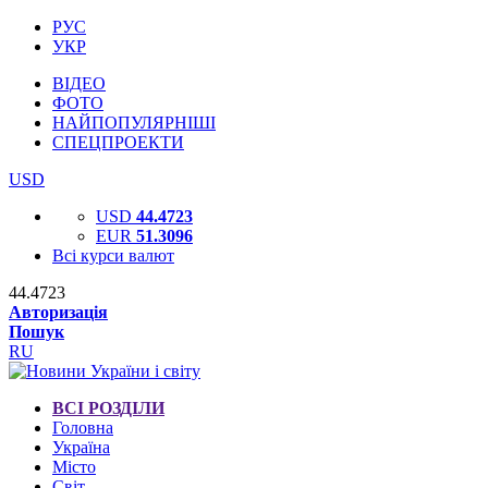
РУС
УКР
ВІДЕО
ФОТО
НАЙПОПУЛЯРНІШІ
СПЕЦПРОЕКТИ
USD
USD
44.4723
EUR
51.3096
Всі курси валют
44.4723
Авторизація
Пошук
RU
ВСІ РОЗДІЛИ
Головна
Україна
Місто
Світ