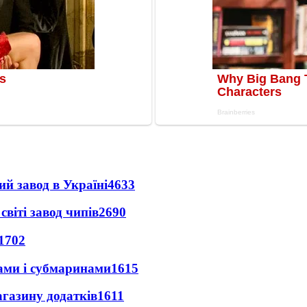
ий завод в Україні
4633
світі завод чипів
2690
1702
ами і субмаринами
1615
агазину додатків
1611