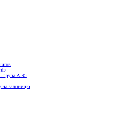
пів
- група А-95
у на залізницю