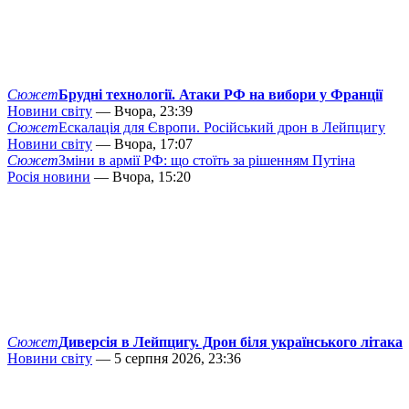
Сюжет
Брудні технології. Атаки РФ на вибори у Франції
Новини світу
— Вчора, 23:39
Сюжет
Ескалація для Європи. Російський дрон в Лейпцигу
Новини світу
— Вчора, 17:07
Сюжет
Зміни в армії РФ: що стоїть за рішенням Путіна
Росія новини
— Вчора, 15:20
Сюжет
Диверсія в Лейпцигу. Дрон біля українського літака
Новини світу
— 5 серпня 2026, 23:36