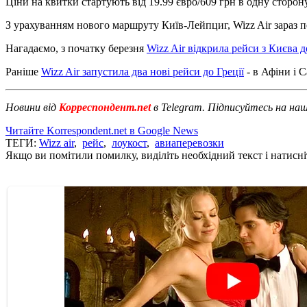
Ціни на квитки стартують від 19.99 євро/609 грн в одну сторону
З урахуванням нового маршруту Київ-Лейпциг, Wizz Air зараз пе
Нагадаємо, з початку березня
Wizz Air відкрила рейси з Києва 
Раніше
Wizz Air запустила два нові рейси до Греції
- в Афіни і С
Новини від
Корреспондент.net
в Telegram. Підписуйтесь на на
Читайте Korrespondent.net в Google News
ТЕГИ:
Wizz air
,
рейс
,
лоукост
,
авиаперевозки
Якщо ви помітили помилку, виділіть необхідний текст і натисніт