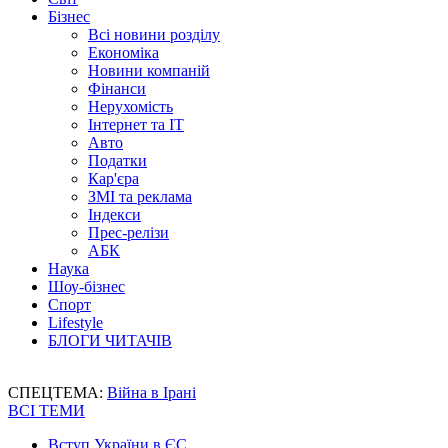
Бізнес
Всі новини розділу
Економіка
Новини компаній
Фінанси
Нерухомість
Інтернет та IT
Авто
Податки
Кар'єра
ЗМІ та реклама
Індекси
Прес-релізи
АБК
Наука
Шоу-бізнес
Спорт
Lifestyle
БЛОГИ ЧИТАЧІВ
СПЕЦТЕМА:
Війна в Ірані
ВСІ ТЕМИ
Вступ України в ЄС