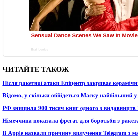
ЧИТАЙТЕ ТАКОЖ
Після ракетної атаки Епіцентр закриває керамічн
Відомо, у скільки обійдеться Маску найбільший у 
РФ знищила 900 тисяч книг одного з видавництв
Німеччина показала фрегат для боротьби з ракет
В Apple назвали причину вилучення Telegram з м