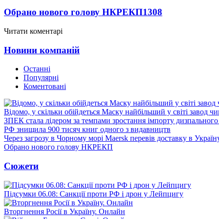
Обрано нового голову НКРЕКП
1308
Читати коментарі
Новини компаній
Останні
Популярні
Коментовані
Відомо, у скільки обійдеться Маску найбільший у світі завод чи
ЗПЕК стала лідером за темпами зростання імпорту дизпального 
РФ знищила 900 тисяч книг одного з видавництв
Через загрозу в Чорному морі Maersk перевів доставку в Україн
Обрано нового голову НКРЕКП
Сюжети
Підсумки 06.08: Санкції проти РФ і дрон у Лейпцигу
Вторгнення Росії в Україну. Онлайн