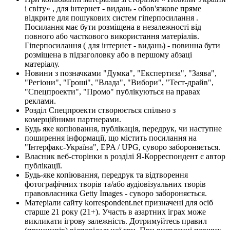
і світу» , для інтернет - видань - обов'язкове пряме
відкрите для пошукових систем гіперпосилання .
Посилання має бути розміщена в незалежності від
повного або часткового використання матеріалів.
Гіперпосилання ( для інтернет - видань) - повинна бути
розміщена в підзаголовку або в першому абзаці
матеріалу.
Новини з позначками "Думка", "Експертиза", "Заява",
"Регіони", "Гроші", "Влада", "Вибори", "Тест-драйв",
"Спецпроекти", "Промо" публікуються на правах
реклами.
Розділ Спецпроекти створюється спільно з
комерційними партнерами.
Будь яке копіювання, публікація, передрук, чи наступне
поширення інформації, що містить посилання на
"Інтерфакс-Україна", EPA / UPG, суворо забороняється.
Власник веб-сторінки в розділі Я-Корреспондент є автор
публікації.
Будь-яке копіювання, передрук та відтворення
фотографічних творів та/або аудіовізуальних творів
правовласника Getty Images - суворо забороняється.
Матеріали сайту korrespondent.net призначені для осіб
старше 21 року (21+). Участь в азартних іграх може
викликати ігрову залежність. Дотримуйтесь правил