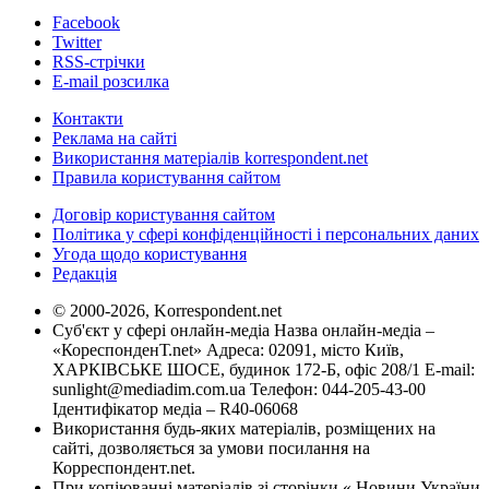
Facebook
Twitter
RSS-стрічки
E-mail розсилка
Контакти
Реклама на сайті
Використання матеріалів korrespondent.net
Правила користування сайтом
Договір користування сайтом
Політика у сфері конфіденційності і персональних даних
Угода щодо користування
Редакція
© 2000-2026, Korrespondent.net
Суб'єкт у сфері онлайн-медіа Назва онлайн-медіа –
«КореспонденТ.net» Адреса: 02091, місто Київ,
ХАРКІВСЬКЕ ШОСЕ, будинок 172-Б, офіс 208/1 E-mail:
sunlight@mediadim.com.ua
Телефон: 044-205-43-00
Ідентифікатор медіа – R40-06068
Використання будь-яких матеріалів, розміщених на
сайті, дозволяється за умови посилання на
Корреспондент.net.
При копіюванні матеріалів зі сторінки « Новини України