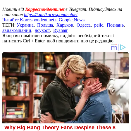
Новини від
Корреспондент.net
в Telegram. Підписуйтесь на
наш канал
https://t.me/korrespondentnet
Читайте Korrespondent.net в Google News
ТЕГИ:
Украина
,
Польша
,
Харьков
,
Одесса
,
рейс
,
Познань
,
авиакомпании
,
лоукост
,
Ryanair
Якщо ви помітили помилку, виділіть необхідний текст і
натисніть Ctrl + Enter, щоб повідомити про це редакцію.