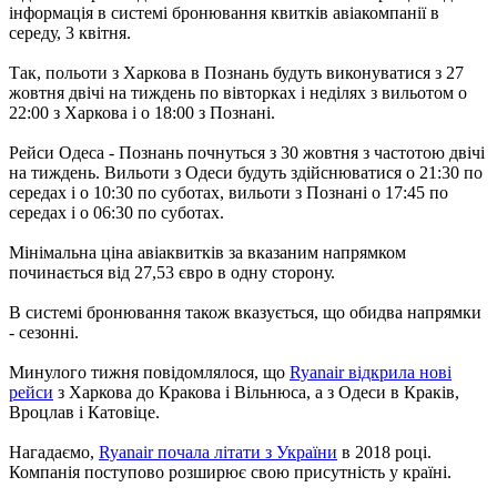
інформація в системі бронювання квитків авіакомпанії в
середу, 3 квітня.
Так, польоти з Харкова в Познань будуть виконуватися з 27
жовтня двічі на тиждень по вівторках і неділях з вильотом о
22:00 з Харкова і о 18:00 з Познані.
Рейси Одеса - Познань почнуться з 30 жовтня з частотою двічі
на тиждень. Вильоти з Одеси будуть здійснюватися о 21:30 по
середах і о 10:30 по суботах, вильоти з Познані о 17:45 по
середах і о 06:30 по суботах.
Мінімальна ціна авіаквитків за вказаним напрямком
починається від 27,53 євро в одну сторону.
В системі бронювання також вказується, що обидва напрямки
- сезонні.
Минулого тижня повідомлялося, що
Ryanair відкрила нові
рейси
з Харкова до Кракова і Вільнюса, а з Одеси в Краків,
Вроцлав і Катовіце.
Нагадаємо,
Ryanair почала літати з України
в 2018 році.
Компанія поступово розширює свою присутність у країні.