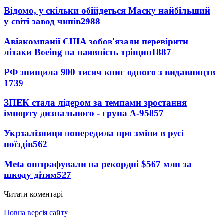
Відомо, у скільки обійдеться Маску найбільший
у світі завод чипів
2988
Авіакомпанії США зобов'язали перевірити
літаки Boeing на наявність тріщин
1887
РФ знищила 900 тисяч книг одного з видавництв
1739
ЗПЕК стала лідером за темпами зростання
імпорту дизпального - група А-95
857
Укрзалізниця попередила про зміни в русі
поїздів
562
Meta оштрафували на рекордні $567 млн за
шкоду дітям
527
Читати коментарі
Повна версія сайту