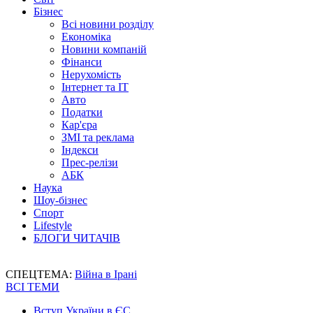
Бізнес
Всі новини розділу
Економіка
Новини компаній
Фінанси
Нерухомість
Інтернет та IT
Авто
Податки
Кар'єра
ЗМІ та реклама
Індекси
Прес-релізи
АБК
Наука
Шоу-бізнес
Спорт
Lifestyle
БЛОГИ ЧИТАЧІВ
СПЕЦТЕМА:
Війна в Ірані
ВСІ ТЕМИ
Вступ України в ЄС