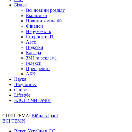
Бізнес
Всі новини розділу
Економіка
Новини компаній
Фінанси
Нерухомість
Інтернет та IT
Авто
Податки
Кар'єра
ЗМІ та реклама
Індекси
Прес-релізи
АБК
Наука
Шоу-бізнес
Спорт
Lifestyle
БЛОГИ ЧИТАЧІВ
СПЕЦТЕМА:
Війна в Ірані
ВСІ ТЕМИ
Вступ України в ЄС