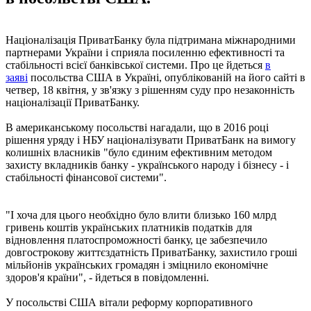
Націоналізація ПриватБанку була підтримана міжнародними
партнерами України і сприяла посиленню ефективності та
стабільності всієї банківської системи. Про це йдеться
в
заяві
посольства США в Україні, опублікованій на його сайті в
четвер, 18 квітня, у зв'язку з рішенням суду про незаконність
націоналізації ПриватБанку.
В американському посольстві нагадали, що в 2016 році
рішення уряду і НБУ націоналізувати ПриватБанк на вимогу
колишніх власників "було єдиним ефективним методом
захисту вкладників банку - українського народу і бізнесу - і
стабільності фінансової системи".
"І хоча для цього необхідно було влити близько 160 млрд
гривень коштів українських платників податків для
відновлення платоспроможності банку, це забезпечило
довгострокову життєздатність ПриватБанку, захистило гроші
мільйонів українських громадян і зміцнило економічне
здоров'я країни", - йдеться в повідомленні.
У посольстві США вітали реформу корпоративного