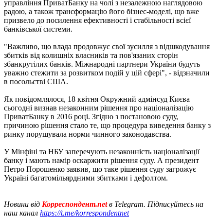
управління ПриватБанку на чолі з незалежною наглядовою
радою, а також трансформацію його бізнес-моделі, що вже
призвело до посилення ефективності і стабільності всієї
банківської системи.
"Важливо, що влада продовжує свої зусилля з відшкодування
збитків від колишніх власників та пов'язаних сторін
збанкрутілих банків. Міжнародні партнери України будуть
уважно стежити за розвитком подій у цій сфері", - відзначили
в посольстві США.
Як повідомлялося, 18 квітня Окружний адмінсуд Києва
сьогодні визнав незаконним рішення про націоналізацію
ПриватБанку в 2016 році. Згідно з постановою суду,
причиною рішення стало те, що процедура виведення банку з
ринку порушувала норми чинного законодавства.
У Мінфіні та НБУ заперечують незаконність націоналізації
банку і мають намір оскаржити рішення суду. А президент
Петро Порошенко заявив, що таке рішення суду загрожує
Україні багатомільярдними збитками і дефолтом.
Новини від
Корреспондент.net
в Telegram. Підписуйтесь на
наш канал
https://t.me/korrespondentnet