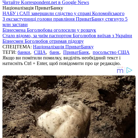
Читайте Korrespondent.net в Google News
Націоналізація ПриватБанку
НАБУ і САП завершили слідство у справі Коломойського
З ексзаступниці голови правління ПриватБанку стягнуто 5
млн застави
Бізнесмена Боголюбова оголосили у розшук
Стало відомо, за чиїм паспортом Боголюбов виїхав з України
Бізнесмен Боголюбов отримав підозру
СПЕЦТЕМА:
Націоналізація ПриватБанку
ТЕГИ:
банки
,
США
,
банк
,
ПриватБанк
,
посольство США
Якщо ви помітили помилку, виділіть необхідний текст і
натисніть Ctrl + Enter, щоб повідомити про це редакцію.