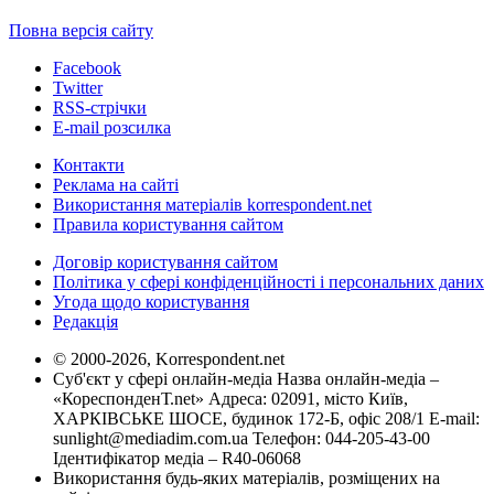
Повна версія сайту
Facebook
Twitter
RSS-стрічки
E-mail розсилка
Контакти
Реклама на сайті
Використання матеріалів korrespondent.net
Правила користування сайтом
Договір користування сайтом
Політика у сфері конфіденційності і персональних даних
Угода щодо користування
Редакція
© 2000-2026, Korrespondent.net
Суб'єкт у сфері онлайн-медіа Назва онлайн-медіа –
«КореспонденТ.net» Адреса: 02091, місто Київ,
ХАРКІВСЬКЕ ШОСЕ, будинок 172-Б, офіс 208/1 E-mail:
sunlight@mediadim.com.ua
Телефон: 044-205-43-00
Ідентифікатор медіа – R40-06068
Використання будь-яких матеріалів, розміщених на