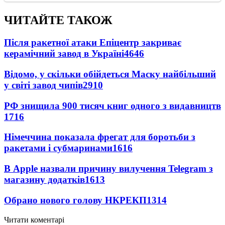
ЧИТАЙТЕ ТАКОЖ
Після ракетної атаки Епіцентр закриває
керамічний завод в Україні
4646
Відомо, у скільки обійдеться Маску найбільший
у світі завод чипів
2910
РФ знищила 900 тисяч книг одного з видавництв
1716
Німеччина показала фрегат для боротьби з
ракетами і субмаринами
1616
В Apple назвали причину вилучення Telegram з
магазину додатків
1613
Обрано нового голову НКРЕКП
1314
Читати коментарі