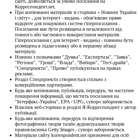
сайті, дозволяється за умови посилання на
Корреспондент.net.
При копіюванні матеріалів зі сторінки « Новини України
і світу» , для інтернет - видань - обов'язкове пряме
відкрите для пошукових систем гіперпосилання .
Посилання має бути розміщена в незалежності від
повного або часткового використання матеріалів.
Гіперпосилання ( для інтернет - видань) - повинна бути
розміщена в підзаголовку або в першому абзаці
матеріалу.
Новини з позначками "Думка", "Експертиза", "Заява",
"Регіони", "Гроші", "Влада", "Вибори", "Тест-драйв",
"Спецпроекти", "Промо" публікуються на правах
реклами.
Розділ Спецпроекти створюється спільно з
комерційними партнерами.
Будь яке копіювання, публікація, передрук, чи наступне
поширення інформації, що містить посилання на
"Інтерфакс-Україна", EPA / UPG, суворо забороняється.
Власник веб-сторінки в розділі Я-Корреспондент є автор
публікації.
Будь-яке копіювання, передрук та відтворення
фотографічних творів та/або аудіовізуальних творів
правовласника Getty Images - суворо забороняється.
Матеріали сайту korrespondent.net призначені для осіб