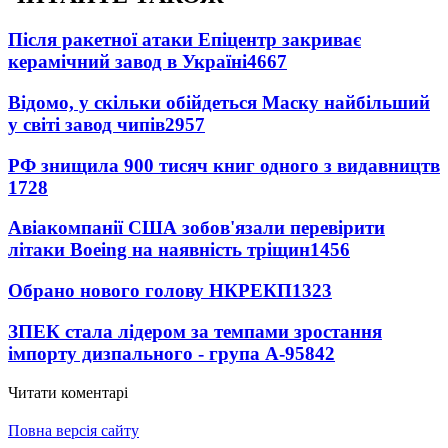
Після ракетної атаки Епіцентр закриває
керамічний завод в Україні
4667
Відомо, у скільки обійдеться Маску найбільший
у світі завод чипів
2957
РФ знищила 900 тисяч книг одного з видавництв
1728
Авіакомпанії США зобов'язали перевірити
літаки Boeing на наявність тріщин
1456
Обрано нового голову НКРЕКП
1323
ЗПЕК стала лідером за темпами зростання
імпорту дизпального - група А-95
842
Читати коментарі
Повна версія сайту