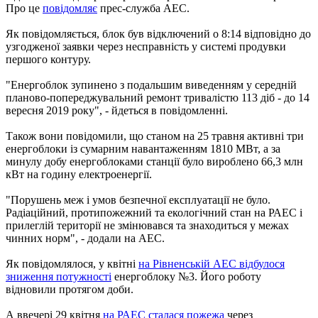
Про це
повідомляє
прес-служба АЕС.
Як повідомляється, блок був відключений о 8:14 відповідно до
узгодженої заявки через несправність у системі продувки
першого контуру.
"Енергоблок зупинено з подальшим виведенням у середній
планово-попереджувальний ремонт тривалістю 113 діб - до 14
вересня 2019 року", - йдеться в повідомленні.
Також вони повідомили, що станом на 25 травня активні три
енергоблоки із сумарним навантаженням 1810 МВт, а за
минулу добу енергоблоками станції було вироблено 66,3 млн
кВт на годину електроенергії.
"Порушень меж і умов безпечної експлуатації не було.
Радіаційний, протипожежний та екологічний стан на РАЕС і
прилеглій території не змінювався та знаходиться у межах
чинних норм", - додали на АЕС.
Як повідомлялося, у квітні
на Рівненській АЕС відбулося
зниження потужності
енергоблоку №3. Його роботу
відновили протягом доби.
А ввечері 29 квітня
на РАЕС сталася пожежа
через