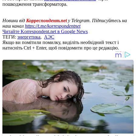
пошкодження трансформатора.
Новини від
Корреспондент.net
у Telegram. Підписуйтесь на
наш канал
https://t.me/korrespondentnet
Читайте Korrespondent.net в Google News
ТЕГИ:
энергетика
,
АЭС
Якщо ви помітили помилку, виділіть необхідний текст і
натисніть Ctrl + Enter, щоб повідомити про це редакцію.