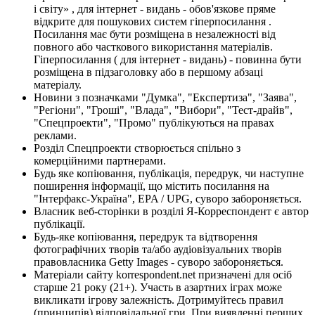
і світу» , для інтернет - видань - обов'язкове пряме
відкрите для пошукових систем гіперпосилання .
Посилання має бути розміщена в незалежності від
повного або часткового використання матеріалів.
Гіперпосилання ( для інтернет - видань) - повинна бути
розміщена в підзаголовку або в першому абзаці
матеріалу.
Новини з позначками "Думка", "Експертиза", "Заява",
"Регіони", "Гроші", "Влада", "Вибори", "Тест-драйв",
"Спецпроекти", "Промо" публікуються на правах
реклами.
Розділ Спецпроекти створюється спільно з
комерційними партнерами.
Будь яке копіювання, публікація, передрук, чи наступне
поширення інформації, що містить посилання на
"Інтерфакс-Україна", EPA / UPG, суворо забороняється.
Власник веб-сторінки в розділі Я-Корреспондент є автор
публікації.
Будь-яке копіювання, передрук та відтворення
фотографічних творів та/або аудіовізуальних творів
правовласника Getty Images - суворо забороняється.
Матеріали сайту korrespondent.net призначені для осіб
старше 21 року (21+). Участь в азартних іграх може
викликати ігрову залежність. Дотримуйтесь правил
(принципів) відповідальної гри. При виявленні перших