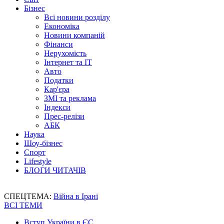
Бізнес
Всі новини розділу
Економіка
Новини компаній
Фінанси
Нерухомість
Інтернет та IT
Авто
Податки
Кар'єра
ЗМІ та реклама
Індекси
Прес-релізи
АБК
Наука
Шоу-бізнес
Спорт
Lifestyle
БЛОГИ ЧИТАЧІВ
СПЕЦТЕМА:
Війна в Ірані
ВСІ ТЕМИ
Вступ України в ЄС