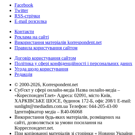
Facebook
Twitter
RSS-стрічки
E-mail розсилка
Контакти
Реклама на сайті
Використання матеріалів korrespondent.net
Правила користування сайтом
Договір користування сайтом
Політика у сфері конфіденційності і персональних даних
Угода щодо користування
Редакція
© 2000-2026, Korrespondent.net
Суб'єкт у сфері онлайн-медіа Назва онлайн-медіа –
«КореспонденТ.net» Адреса: 02091, місто Київ,
ХАРКІВСЬКЕ ШОСЕ, будинок 172-Б, офіс 208/1 E-mail:
sunlight@mediadim.com.ua
Телефон: 044-205-43-00
Ідентифікатор медіа – R40-06068
Використання будь-яких матеріалів, розміщених на
сайті, дозволяється за умови посилання на
Корреспондент.net.
При копіюванні матеріалів зі сторінки « Новини України