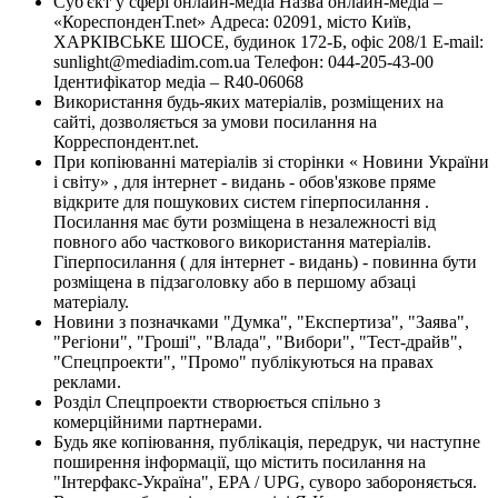
Суб'єкт у сфері онлайн-медіа Назва онлайн-медіа –
«КореспонденТ.net» Адреса: 02091, місто Київ,
ХАРКІВСЬКЕ ШОСЕ, будинок 172-Б, офіс 208/1 E-mail:
sunlight@mediadim.com.ua
Телефон: 044-205-43-00
Ідентифікатор медіа – R40-06068
Використання будь-яких матеріалів, розміщених на
сайті, дозволяється за умови посилання на
Корреспондент.net.
При копіюванні матеріалів зі сторінки « Новини України
і світу» , для інтернет - видань - обов'язкове пряме
відкрите для пошукових систем гіперпосилання .
Посилання має бути розміщена в незалежності від
повного або часткового використання матеріалів.
Гіперпосилання ( для інтернет - видань) - повинна бути
розміщена в підзаголовку або в першому абзаці
матеріалу.
Новини з позначками "Думка", "Експертиза", "Заява",
"Регіони", "Гроші", "Влада", "Вибори", "Тест-драйв",
"Спецпроекти", "Промо" публікуються на правах
реклами.
Розділ Спецпроекти створюється спільно з
комерційними партнерами.
Будь яке копіювання, публікація, передрук, чи наступне
поширення інформації, що містить посилання на
"Інтерфакс-Україна", EPA / UPG, суворо забороняється.