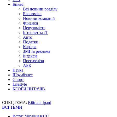
Бізнес
Всі новини розділу
Економіка
Новини компаній
Фінанси
Нерухомість
Інтернет та IT
Авто
Податки
Кар'єра
ЗМІ та реклама
Індекси
Прес-релізи
АБК
Наука
Шоу-бізнес
Спорт
Lifestyle
БЛОГИ ЧИТАЧІВ
СПЕЦТЕМА:
Війна в Ірані
ВСІ ТЕМИ
Вступ України в ЄС