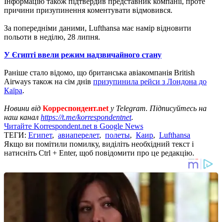
Інформацію також підтвердив представник компанії, проте
причини призупинення коментувати відмовився.
За попередніми даними, Lufthansa має намір відновити
польоти в неділю, 28 липня.
У Єгипті ввели режим надзвичайного стану
Раніше стало відомо, що британська авіакомпанія British
Airways також на сім днів
призупинила рейси з Лондона до
Каїра
.
Новини від
Корреспондент.net
у Telegram. Підписуйтесь на
наш канал
https://t.me/korrespondentnet
.
Читайте Korrespondent.net в Google News
ТЕГИ:
Египет
,
авиаперелет
,
полеты
,
Каир
,
Lufthansa
Якщо ви помітили помилку, виділіть необхідний текст і
натисніть Ctrl + Enter, щоб повідомити про це редакцію.