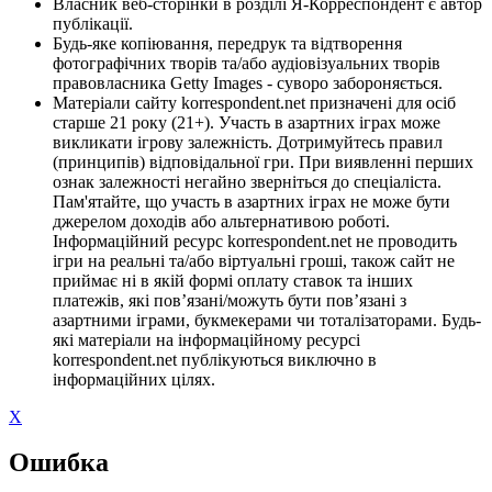
Власник веб-сторінки в розділі Я-Корреспондент є автор
публікації.
Будь-яке копіювання, передрук та відтворення
фотографічних творів та/або аудіовізуальних творів
правовласника Getty Images - суворо забороняється.
Матеріали сайту korrespondent.net призначені для осіб
старше 21 року (21+). Участь в азартних іграх може
викликати ігрову залежність. Дотримуйтесь правил
(принципів) відповідальної гри. При виявленні перших
ознак залежності негайно зверніться до спеціаліста.
Пам'ятайте, що участь в азартних іграх не може бути
джерелом доходів або альтернативою роботі.
Інформаційний ресурс korrespondent.net не проводить
ігри на реальні та/або віртуальні гроші, також сайт не
приймає ні в якій формі оплату ставок та інших
платежів, які пов’язані/можуть бути пов’язані з
азартними іграми, букмекерами чи тоталізаторами. Будь-
які матеріали на інформаційному ресурсі
korrespondent.net публікуються виключно в
інформаційних цілях.
X
Ошибка