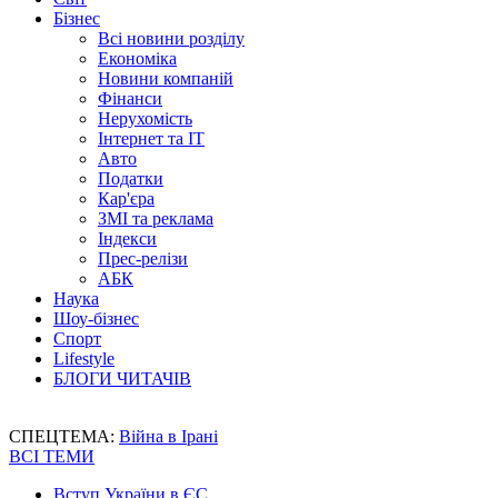
Бізнес
Всі новини розділу
Економіка
Новини компаній
Фінанси
Нерухомість
Інтернет та IT
Авто
Податки
Кар'єра
ЗМІ та реклама
Індекси
Прес-релізи
АБК
Наука
Шоу-бізнес
Спорт
Lifestyle
БЛОГИ ЧИТАЧІВ
СПЕЦТЕМА:
Війна в Ірані
ВСІ ТЕМИ
Вступ України в ЄС