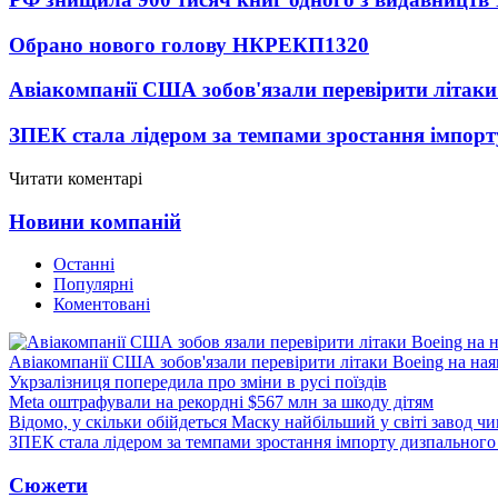
Обрано нового голову НКРЕКП
1320
Авіакомпанії США зобов'язали перевірити літаки
ЗПЕК стала лідером за темпами зростання імпорт
Читати коментарі
Новини компаній
Останні
Популярні
Коментовані
Авіакомпанії США зобов'язали перевірити літаки Boeing на ная
Укрзалізниця попередила про зміни в русі поїздів
Meta оштрафували на рекордні $567 млн за шкоду дітям
Відомо, у скільки обійдеться Маску найбільший у світі завод чи
ЗПЕК стала лідером за темпами зростання імпорту дизпального 
Сюжети