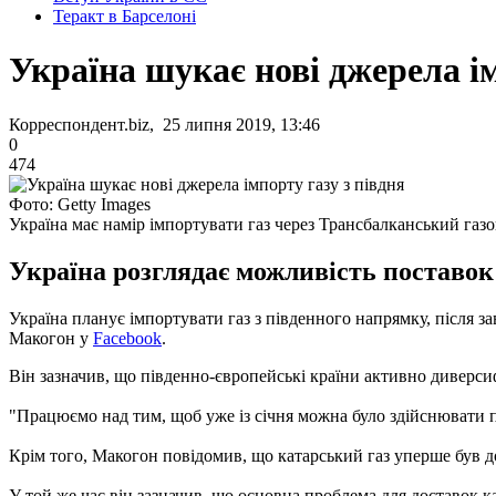
Теракт в Барселоні
Україна шукає нові джерела ім
Корреспондент.biz, 25 липня 2019, 13:46
0
474
Фото: Getty Images
Україна має намір імпортувати газ через Трансбалканський газ
Україна розглядає можливість поставок 
Україна планує імпортувати газ з південного напрямку, після 
Макогон у
Facebook
.
Він зазначив, що південно-європейські країни активно диверс
"Працюємо над тим, щоб уже із січня можна було здійснювати п
Крім того, Макогон повідомив, що катарський газ уперше був д
У той же час він зазначив, що основна проблема для доставок 