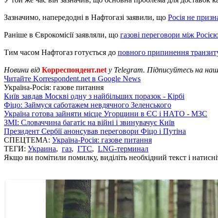
Зазначимо, напередодні в Нафтогазі заявили, що
Росія не призн
Раніше в Єврокомісії заявляли, що
газові переговори між Росіє
Тим часом Нафтогаз готується до
повного припинення транзиту
Новини від
Корреспондент.net
у Telegram. Підписуйтесь на на
Читайте Korrespondent.net в Google News
Україна-Росія: газове питання
Київ завдав Москві одну з найбільших поразок - Кірбі
Фіцо: Займуся саботажем невдячного Зеленського
Україна готова зайняти місце Угорщини в ЄС і НАТО - МЗС
ЗМІ: Словаччина багатіє на війні і звинувачує Київ
Президент Сербії анонсував переговори Фіцо і Путіна
СПЕЦТЕМА:
Україна-Росія: газове питання
ТЕГИ:
Украина
,
газ
,
ГТС
,
LNG-терминал
Якщо ви помітили помилку, виділіть необхідний текст і натисніт