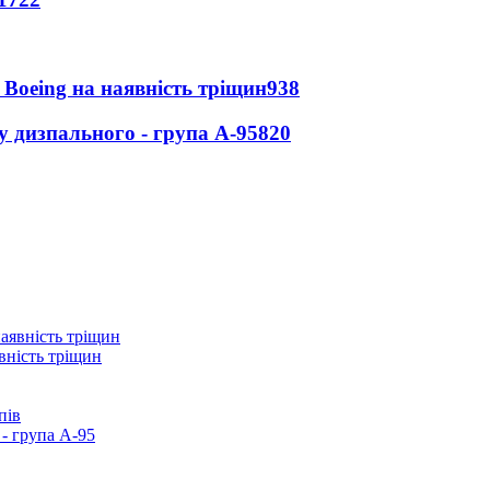
 Boeing на наявність тріщин
938
у дизпального - група А-95
820
вність тріщин
пів
- група А-95