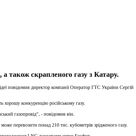
 а також скрапленого газу з Катару.
 ідеї повідомив директор компанії Оператор ГТС України Сергій
ь хорошу конкуренцію російському газу.
ький газопровід", - повідомив він.
 може перевозити понад 210 тис. кубометрів зрідженого газу.
о проходження LNG-танкерами через Босфор.