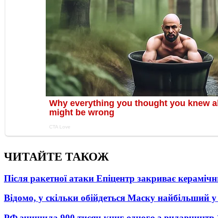
ЧИТАЙТЕ ТАКОЖ
Після ракетної атаки Епіцентр закриває керамічн
Відомо, у скільки обійдеться Маску найбільший у 
РФ знищила 900 тисяч книг одного з видавництв