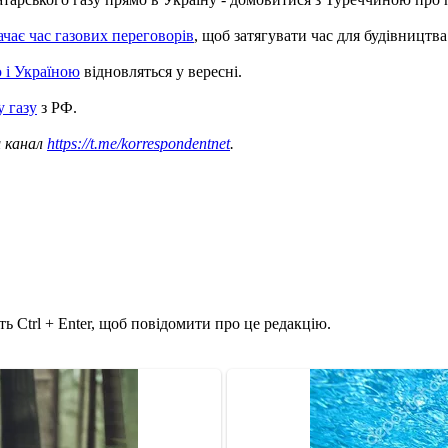
ачає час газових переговорів
, щоб затягувати час для будівництв
ю і Україною
відновляться у вересні.
 газу
з РФ.
ш канал
https://t.me/korrespondentnet
.
ь Ctrl + Enter, щоб повідомити про це редакцію.