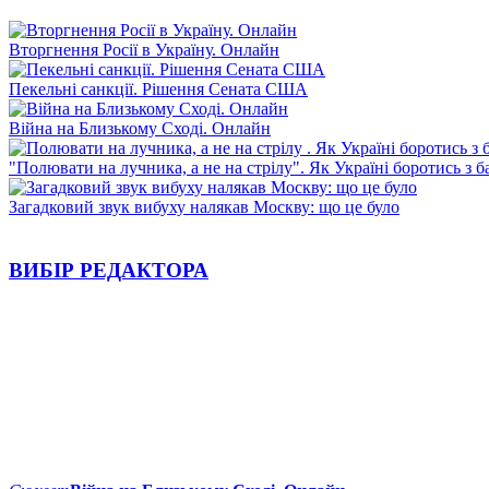
Вторгнення Росії в Україну. Онлайн
Пекельні санкції. Рішення Сената США
Війна на Близькому Сході. Онлайн
"Полювати на лучника, а не на стрілу". Як Україні боротись з 
Загадковий звук вибуху налякав Москву: що це було
ВИБІР РЕДАКТОРА