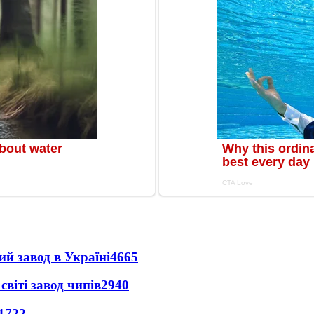
ий завод в Україні
4665
світі завод чипів
2940
1722