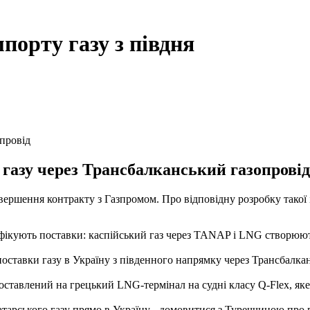
порту газу з півдня
опровід
газу через Трансбалканський газопровід,
завершення контракту з Газпромом. Про відповідну розробку такої
ифікують поставки: каспійський газ через TANAP і LNG створюют
оставки газу в Україну з південного напрямку через Трансбалканс
оставлений на грецький LNG-термінал на судні класу Q-Flex, яке
катарського газу прямо в Україну - домовитися з Туреччиною пр