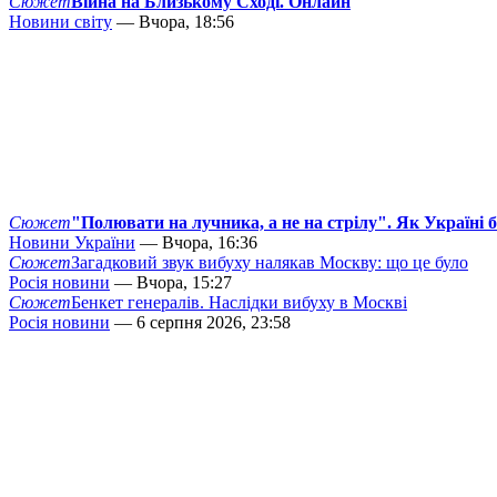
Сюжет
Війна на Близькому Сході. Онлайн
Новини світу
— Вчора, 18:56
Сюжет
"Полювати на лучника, а не на стрілу". Як Україні 
Новини України
— Вчора, 16:36
Сюжет
Загадковий звук вибуху налякав Москву: що це було
Росія новини
— Вчора, 15:27
Сюжет
Бенкет генералів. Наслідки вибуху в Москві
Росія новини
— 6 серпня 2026, 23:58