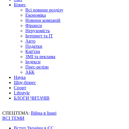
Бізнес
Всі новини розділу
Економіка
Новини компаній
Фінанси
Нерухомість
Інтернет та IT
Авто
Податки
Кар'єра
ЗМІ та реклама
Індекси
Прес-релізи
АБК
Наука
Шоу-бізнес
Спорт
Lifestyle
БЛОГИ ЧИТАЧІВ
СПЕЦТЕМА:
Війна в Ірані
ВСІ ТЕМИ
Вступ України в ЄС