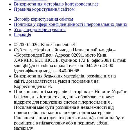
Використання матеріалів korrespondent.net
Правила користування сайтом
Договір користування сайтом
Політика у сфері конфіденційності і персональних даних
Угода щодо користування
Редакція
© 2000-2026, Korrespondent.net
Суб'єкт у сфері онлайн-медіа Назва онлайн-медіа –
«КореспонденТ.net» Адреса: 02091, місто Київ,
ХАРКІВСЬКЕ ШОСЕ, будинок 172-Б, офіс 208/1 E-mail:
sunlight@mediadim.com.ua
Телефон: 044-205-43-00
Ідентифікатор медіа – R40-06068
Використання будь-яких матеріалів, розміщених на
сайті, дозволяється за умови посилання на
Корреспондент.net.
При копіюванні матеріалів зі сторінки « Новини України
і світу» , для інтернет - видань - обов'язкове пряме
відкрите для пошукових систем гіперпосилання .
Посилання має бути розміщена в незалежності від
повного або часткового використання матеріалів.
Гіперпосилання ( для інтернет - видань) - повинна бути
розміщена в підзаголовку або в першому абзаці
матеріалу.