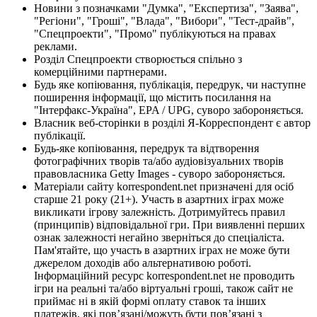
Новини з позначками "Думка", "Експертиза", "Заява",
"Регіони", "Гроші", "Влада", "Вибори", "Тест-драйв",
"Спецпроекти", "Промо" публікуються на правах
реклами.
Розділ Спецпроекти створюється спільно з
комерційними партнерами.
Будь яке копіювання, публікація, передрук, чи наступне
поширення інформації, що містить посилання на
"Інтерфакс-Україна", EPA / UPG, суворо забороняється.
Власник веб-сторінки в розділі Я-Корреспондент є автор
публікації.
Будь-яке копіювання, передрук та відтворення
фотографічних творів та/або аудіовізуальних творів
правовласника Getty Images - суворо забороняється.
Матеріали сайту korrespondent.net призначені для осіб
старше 21 року (21+). Участь в азартних іграх може
викликати ігрову залежність. Дотримуйтесь правил
(принципів) відповідальної гри. При виявленні перших
ознак залежності негайно зверніться до спеціаліста.
Пам'ятайте, що участь в азартних іграх не може бути
джерелом доходів або альтернативою роботі.
Інформаційний ресурс korrespondent.net не проводить
ігри на реальні та/або віртуальні гроші, також сайт не
приймає ні в якій формі оплату ставок та інших
платежів, які пов’язані/можуть бути пов’язані з