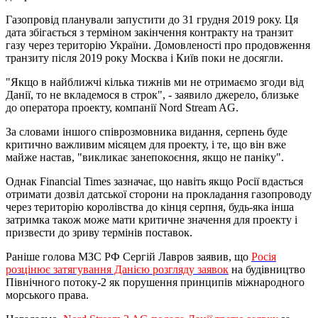
Газопровід планували запустити до 31 грудня 2019 року. Ця
дата збігається з терміном закінчення контракту на транзит
газу через територію України. Домовленості про продовження
транзиту після 2019 року Москва і Київ поки не досягли.
"Якщо в найближчі кілька тижнів ми не отримаємо згоди від
Данії, то не вкладемося в строк", - заявило джерело, близьке
до оператора проекту, компанії Nord Stream AG.
За словами іншого співрозмовника видання, серпень буде
критично важливим місяцем для проекту, і те, що він вже
майже настав, "викликає занепокоєння, якщо не паніку".
Однак Financial Times зазначає, що навіть якщо Росії вдасться
отримати дозвіл датської сторони на прокладання газопроводу
через територію королівства до кінця серпня, будь-яка інша
затримка також може мати критичне значення для проекту і
призвести до зриву термінів поставок.
Раніше голова МЗС РФ Сергій Лавров заявив, що
Росія
розцінює затягування Данією розгляду заявок
на будівництво
Північного потоку-2 як порушення принципів міжнародного
морського права.