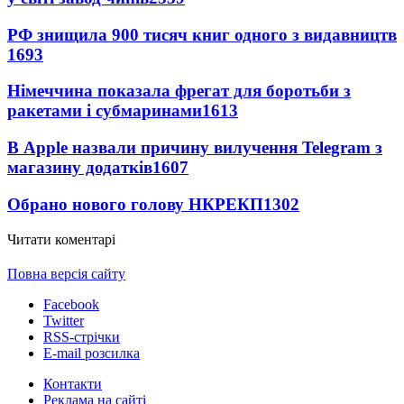
РФ знищила 900 тисяч книг одного з видавництв
1693
Німеччина показала фрегат для боротьби з
ракетами і субмаринами
1613
В Apple назвали причину вилучення Telegram з
магазину додатків
1607
Обрано нового голову НКРЕКП
1302
Читати коментарі
Повна версія сайту
Facebook
Twitter
RSS-стрічки
E-mail розсилка
Контакти
Реклама на сайті