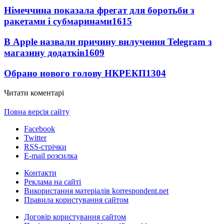
Німеччина показала фрегат для боротьби з
ракетами і субмаринами
1615
В Apple назвали причину вилучення Telegram з
магазину додатків
1609
Обрано нового голову НКРЕКП
1304
Читати коментарі
Повна версія сайту
Facebook
Twitter
RSS-стрічки
E-mail розсилка
Контакти
Реклама на сайті
Використання матеріалів korrespondent.net
Правила користування сайтом
Договір користування сайтом