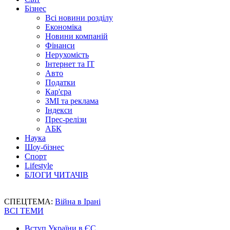
Бізнес
Всі новини розділу
Економіка
Новини компаній
Фінанси
Нерухомість
Інтернет та IT
Авто
Податки
Кар'єра
ЗМІ та реклама
Індекси
Прес-релізи
АБК
Наука
Шоу-бізнес
Спорт
Lifestyle
БЛОГИ ЧИТАЧІВ
СПЕЦТЕМА:
Війна в Ірані
ВСІ ТЕМИ
Вступ України в ЄС