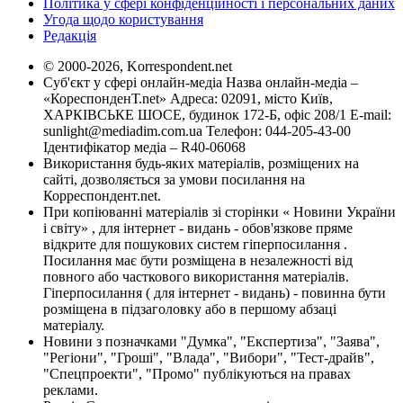
Політика у сфері конфіденційності і персональних даних
Угода щодо користування
Редакція
© 2000-2026, Korrespondent.net
Суб'єкт у сфері онлайн-медіа Назва онлайн-медіа –
«КореспонденТ.net» Адреса: 02091, місто Київ,
ХАРКІВСЬКЕ ШОСЕ, будинок 172-Б, офіс 208/1 E-mail:
sunlight@mediadim.com.ua
Телефон: 044-205-43-00
Ідентифікатор медіа – R40-06068
Використання будь-яких матеріалів, розміщених на
сайті, дозволяється за умови посилання на
Корреспондент.net.
При копіюванні матеріалів зі сторінки « Новини України
і світу» , для інтернет - видань - обов'язкове пряме
відкрите для пошукових систем гіперпосилання .
Посилання має бути розміщена в незалежності від
повного або часткового використання матеріалів.
Гіперпосилання ( для інтернет - видань) - повинна бути
розміщена в підзаголовку або в першому абзаці
матеріалу.
Новини з позначками "Думка", "Експертиза", "Заява",
"Регіони", "Гроші", "Влада", "Вибори", "Тест-драйв",
"Спецпроекти", "Промо" публікуються на правах
реклами.