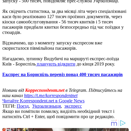
запуску - 500 тисяч, повідомляє прес-служба
Укрзалізниці.
Як свідчить статистика, за два місяці літа через спеціалізовані
каси було реалізовано 127 тисяч проїзних документів, через
кіоски самообслуговування - 56 тисяч квитків і 5 тисяч
пасажирів придбали квитки безпосередньо під час поїздки у
стюардів.
Відзначимо, що з моменту запуску експресом вже
скористалося півмільйона пасажирів.
Нагадаємо, зупинку Видубичі на маршруті експрес-поїзда
Київ - Бориспіль
планують відкрити
до кінця 2019 року.
Експрес на Бориспіль перевіз понад 400 тисяч пасажирів
Новини від
Корреспондент.net
в Telegram. Підписуйтесь на
наш канал
https://t.me/korrespondentnet
Читайте Korrespondent.net в Google News
ТЕГИ:
Поезд
,
Укрзализныця
,
экспресс
Якщо ви помітили помилку, виділіть необхідний текст і
натисніть Ctrl + Enter, щоб повідомити про це редакцію.