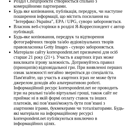
Розділ Спецпроекти створюється спільно з
комерційними партнерами.
Будь яке копіювання, публікація, передрук, чи наступне
поширення інформації, що містить посилання на
"Інтерфакс-Україна", EPA / UPG, суворо забороняється.
Власник веб-сторінки в розділі Я-Корреспондент є автор
публікації.
Будь-яке копіювання, передрук та відтворення
фотографічних творів та/або аудіовізуальних творів
правовласника Getty Images - суворо забороняється.
Матеріали сайту korrespondent.net призначені для осіб
старше 21 року (21+). Участь в азартних іграх може
викликати ігрову залежність. Дотримуйтесь правил
(принципів) відповідальної гри. При виявленні перших
ознак залежності негайно зверніться до спеціаліста.
Пам'ятайте, що участь в азартних іграх не може бути
джерелом доходів або альтернативою роботі.
Інформаційний ресурс korrespondent.net не проводить
ігри на реальні та/або віртуальні гроші, також сайт не
приймає ні в якій формі оплату ставок та інших
платежів, які пов’язані/можуть бути пов’язані з
азартними іграми, букмекерами чи тоталізаторами. Будь-
які матеріали на інформаційному ресурсі
korrespondent.net публікуються виключно в
інформаційних цілях.