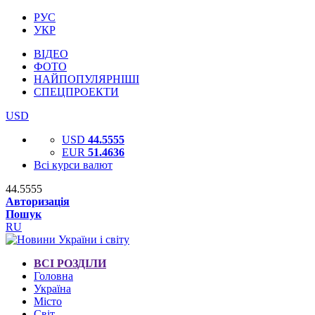
РУС
УКР
ВІДЕО
ФОТО
НАЙПОПУЛЯРНІШІ
СПЕЦПРОЕКТИ
USD
USD
44.5555
EUR
51.4636
Всі курси валют
44.5555
Авторизація
Пошук
RU
ВСІ РОЗДІЛИ
Головна
Україна
Місто
Світ