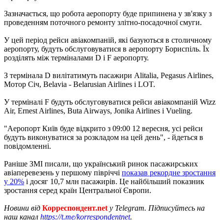
Зазначається, що робота аеропорту буде припинена у зв'язку з
проведенням поточного ремонту злітно-посадочної смуги.
У цей період рейси авіакомпаній, які базуються в столичному
аеропорту, будуть обслуговуватися в аеропорту Бориспіль. Їх
розділять між терміналами D і F аеропорту.
З термінала D вилітатимуть пасажири Alitalia, Pegasus Airlines,
Мотор Січ, Belavia - Belarusian Airlines і LOT.
У терміналі F будуть обслуговуватися рейси авіакомпаній Wizz
Air, Ernest Airlines, Buta Airways, Jonika Airlines і Vueling.
"Аеропорт Київ буде відкрито з 09:00 12 вересня, усі рейси
будуть виконуватися за розкладом на цей день", - йдеться в
повідомленні.
Раніше ЗМІ писали, що український ринок пасажирських
авіаперевезень у першому півріччі
показав рекордне зростання
у 20%
і досяг 10,7 млн ​​пасажирів. Це найбільший показник
зростання серед країн Центральної Європи.
Новини від
Корреспондент.net
у Telegram. Підписуйтесь на
наш канал
https://t.me/korrespondentnet
.