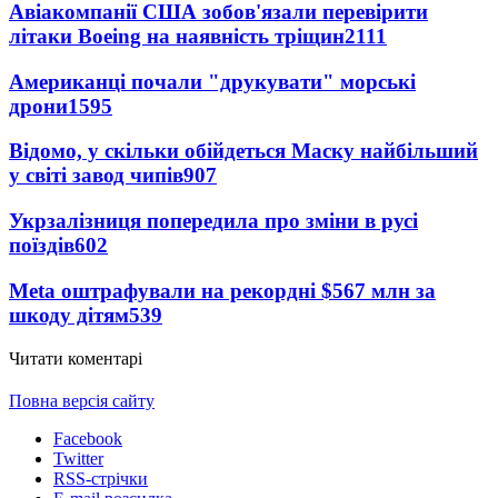
Авіакомпанії США зобов'язали перевірити
літаки Boeing на наявність тріщин
2111
Американці почали "друкувати" морські
дрони
1595
Відомо, у скільки обійдеться Маску найбільший
у світі завод чипів
907
Укрзалізниця попередила про зміни в русі
поїздів
602
Meta оштрафували на рекордні $567 млн за
шкоду дітям
539
Читати коментарі
Повна версія сайту
Facebook
Twitter
RSS-стрічки