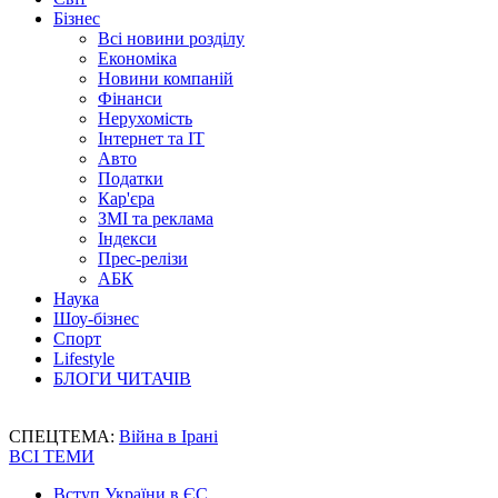
Бізнес
Всі новини розділу
Економіка
Новини компаній
Фінанси
Нерухомість
Інтернет та IT
Авто
Податки
Кар'єра
ЗМІ та реклама
Індекси
Прес-релізи
АБК
Наука
Шоу-бізнес
Спорт
Lifestyle
БЛОГИ ЧИТАЧІВ
СПЕЦТЕМА:
Війна в Ірані
ВСІ ТЕМИ
Вступ України в ЄС