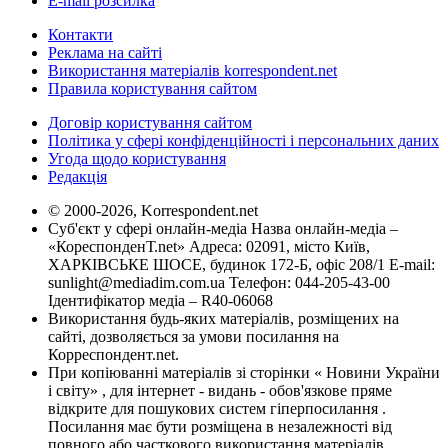
E-mail розсилка
Контакти
Реклама на сайті
Використання матеріалів korrespondent.net
Правила користування сайтом
Договір користування сайтом
Політика у сфері конфіденційності і персональних даних
Угода щодо користування
Редакція
© 2000-2026, Korrespondent.net
Суб'єкт у сфері онлайн-медіа Назва онлайн-медіа –
«КореспонденТ.net» Адреса: 02091, місто Київ,
ХАРКІВСЬКЕ ШОСЕ, будинок 172-Б, офіс 208/1 E-mail:
sunlight@mediadim.com.ua
Телефон: 044-205-43-00
Ідентифікатор медіа – R40-06068
Використання будь-яких матеріалів, розміщених на
сайті, дозволяється за умови посилання на
Корреспондент.net.
При копіюванні матеріалів зі сторінки « Новини України
і світу» , для інтернет - видань - обов'язкове пряме
відкрите для пошукових систем гіперпосилання .
Посилання має бути розміщена в незалежності від
повного або часткового використання матеріалів.