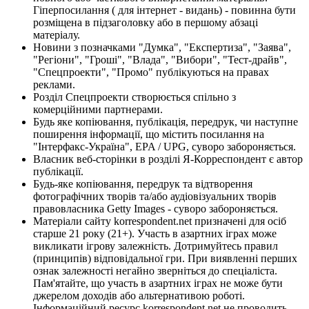
Гіперпосилання ( для інтернет - видань) - повинна бути
розміщена в підзаголовку або в першому абзаці
матеріалу.
Новини з позначками "Думка", "Експертиза", "Заява",
"Регіони", "Гроші", "Влада", "Вибори", "Тест-драйв",
"Спецпроекти", "Промо" публікуються на правах
реклами.
Розділ Спецпроекти створюється спільно з
комерційними партнерами.
Будь яке копіювання, публікація, передрук, чи наступне
поширення інформації, що містить посилання на
"Інтерфакс-Україна", EPA / UPG, суворо забороняється.
Власник веб-сторінки в розділі Я-Корреспондент є автор
публікації.
Будь-яке копіювання, передрук та відтворення
фотографічних творів та/або аудіовізуальних творів
правовласника Getty Images - суворо забороняється.
Матеріали сайту korrespondent.net призначені для осіб
старше 21 року (21+). Участь в азартних іграх може
викликати ігрову залежність. Дотримуйтесь правил
(принципів) відповідальної гри. При виявленні перших
ознак залежності негайно зверніться до спеціаліста.
Пам'ятайте, що участь в азартних іграх не може бути
джерелом доходів або альтернативою роботі.
Інформаційний ресурс korrespondent.net не проводить