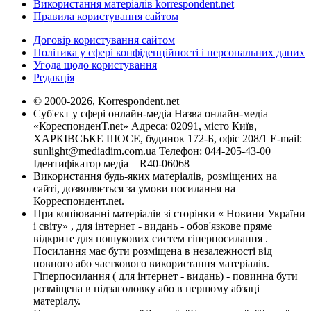
Використання матеріалів korrespondent.net
Правила користування сайтом
Договір користування сайтом
Політика у сфері конфіденційності і персональних даних
Угода щодо користування
Редакція
© 2000-2026, Korrespondent.net
Суб'єкт у сфері онлайн-медіа Назва онлайн-медіа –
«КореспонденТ.net» Адреса: 02091, місто Київ,
ХАРКІВСЬКЕ ШОСЕ, будинок 172-Б, офіс 208/1 E-mail:
sunlight@mediadim.com.ua
Телефон: 044-205-43-00
Ідентифікатор медіа – R40-06068
Використання будь-яких матеріалів, розміщених на
сайті, дозволяється за умови посилання на
Корреспондент.net.
При копіюванні матеріалів зі сторінки « Новини України
і світу» , для інтернет - видань - обов'язкове пряме
відкрите для пошукових систем гіперпосилання .
Посилання має бути розміщена в незалежності від
повного або часткового використання матеріалів.
Гіперпосилання ( для інтернет - видань) - повинна бути
розміщена в підзаголовку або в першому абзаці
матеріалу.