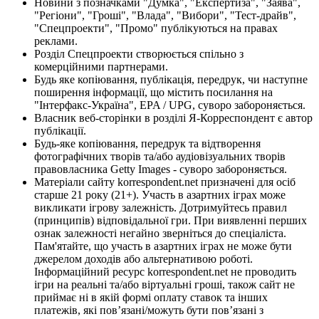
Новини з позначками "Думка", "Експертиза", "Заява",
"Регіони", "Гроші", "Влада", "Вибори", "Тест-драйв",
"Спецпроекти", "Промо" публікуються на правах
реклами.
Розділ Спецпроекти створюється спільно з
комерційними партнерами.
Будь яке копіювання, публікація, передрук, чи наступне
поширення інформації, що містить посилання на
"Інтерфакс-Україна", EPA / UPG, суворо забороняється.
Власник веб-сторінки в розділі Я-Корреспондент є автор
публікації.
Будь-яке копіювання, передрук та відтворення
фотографічних творів та/або аудіовізуальних творів
правовласника Getty Images - суворо забороняється.
Матеріали сайту korrespondent.net призначені для осіб
старше 21 року (21+). Участь в азартних іграх може
викликати ігрову залежність. Дотримуйтесь правил
(принципів) відповідальної гри. При виявленні перших
ознак залежності негайно зверніться до спеціаліста.
Пам'ятайте, що участь в азартних іграх не може бути
джерелом доходів або альтернативою роботі.
Інформаційний ресурс korrespondent.net не проводить
ігри на реальні та/або віртуальні гроші, також сайт не
приймає ні в якій формі оплату ставок та інших
платежів, які пов’язані/можуть бути пов’язані з