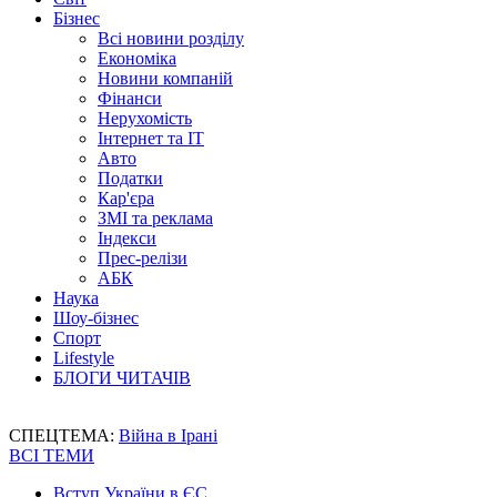
Бізнес
Всі новини розділу
Економіка
Новини компаній
Фінанси
Нерухомість
Інтернет та IT
Авто
Податки
Кар'єра
ЗМІ та реклама
Індекси
Прес-релізи
АБК
Наука
Шоу-бізнес
Спорт
Lifestyle
БЛОГИ ЧИТАЧІВ
СПЕЦТЕМА:
Війна в Ірані
ВСІ ТЕМИ
Вступ України в ЄС