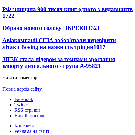
РФ знищила 900 тисяч книг одного з видавництв
1722
Обрано нового голову НКРЕКП
1321
Авіакомпанії США зобов'язали перевірити
літаки Boeing на наявність тріщин
1017
ЗПЕК стала лідером за темпами зростання
імпорту дизпального - група А-95
821
Читати коментарі
Повна версія сайту
Facebook
Twitter
RSS-стрічки
E-mail розсилка
Контакти
Реклама на сайті