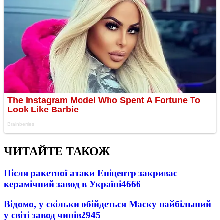
ЧИТАЙТЕ ТАКОЖ
Після ракетної атаки Епіцентр закриває
керамічний завод в Україні
4666
Відомо, у скільки обійдеться Маску найбільший
у світі завод чипів
2945