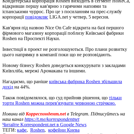
Кондитерська корпорація Roshen виходить в сегмент HoReCa,
відкривши першу кав'ярню з гарячими напоями та
іспанськими чуррос. Про це з посиланням на прес-службу
корпорації
повідомляє
LIGA.net у четвер, 5 вересня.
Кав'ярня під назвою Nice On Cafe відкрита на базі першого
фірмового магазину корпорації поблизу Київської фабрики
Roshen на Проспекті Науки.
Інвестиції в проект не розголошуються. Про плани розвитку
цього напрямку в компанії поки що не розповідають.
Новому бізнесу Roshen доведеться конкурувати з закладами
Київхліба, мережі Аромакава та іншими.
Нагадаємо, що раніше
київська фабрика Roshen збільшила
дохід
на 44%.
Також повідомлялося, що суд прийняв рішення, що
тільки
торти Roshen можна перев'язувати червоною стрічкою.
Новини від
Корреспондент.net
в Telegram. Підписуйтесь на
наш канал
https://t.me/korrespondentnet
Читайте Korrespondent.net в Google News
ТЕГИ:
кафе
,
Roshen
,
кофейни Киева