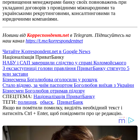
перевищення менеджерами банку своїх повноважень при
укладанні договорів з провідними міжнародними та
українськими рекрутинговими, консалтинговими та
юридичними компаніями.
Новини від
Корреспондент.net
в Telegram. Підписуйтесь на
наш канал
https://t.me/korrespondentnet
Читайте Korrespondent.net в Google News
Націоналізація ПриватБанку
НАБУ і САП завершили слідство у справі Коломойського
З ексзаступниці голови правління ПриватБанку стягнуто 5
млн застави
Бізнесмена Боголюбова оголосили у розшук
Стало відомо, за чиїм паспортом Боголюбов виїхав з України
Бізнесмен Боголюбов отримав підозру
СПЕЦТЕМА:
Націоналізація ПриватБанку
ТЕГИ:
полиция
,
обыск
,
ПриватБанк
Якщо ви помітили помилку, виділіть необхідний текст і
натисніть Ctrl + Enter, щоб повідомити про це редакцію.