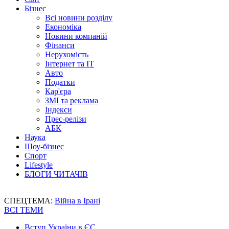
Бізнес
Всі новини розділу
Економіка
Новини компаній
Фінанси
Нерухомість
Інтернет та IT
Авто
Податки
Кар'єра
ЗМІ та реклама
Індекси
Прес-релізи
АБК
Наука
Шоу-бізнес
Спорт
Lifestyle
БЛОГИ ЧИТАЧІВ
СПЕЦТЕМА:
Війна в Ірані
ВСІ ТЕМИ
Вступ України в ЄС