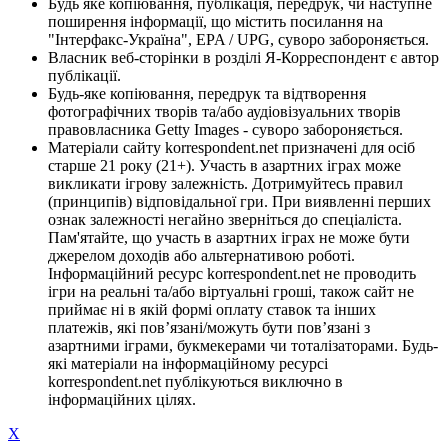
Будь яке копіювання, публікація, передрук, чи наступне
поширення інформації, що містить посилання на
"Інтерфакс-Україна", EPA / UPG, суворо забороняється.
Власник веб-сторінки в розділі Я-Корреспондент є автор
публікації.
Будь-яке копіювання, передрук та відтворення
фотографічних творів та/або аудіовізуальних творів
правовласника Getty Images - суворо забороняється.
Матеріали сайту korrespondent.net призначені для осіб
старше 21 року (21+). Участь в азартних іграх може
викликати ігрову залежність. Дотримуйтесь правил
(принципів) відповідальної гри. При виявленні перших
ознак залежності негайно зверніться до спеціаліста.
Пам'ятайте, що участь в азартних іграх не може бути
джерелом доходів або альтернативою роботі.
Інформаційний ресурс korrespondent.net не проводить
ігри на реальні та/або віртуальні гроші, також сайт не
приймає ні в якій формі оплату ставок та інших
платежів, які пов’язані/можуть бути пов’язані з
азартними іграми, букмекерами чи тоталізаторами. Будь-
які матеріали на інформаційному ресурсі
korrespondent.net публікуються виключно в
інформаційних цілях.
X