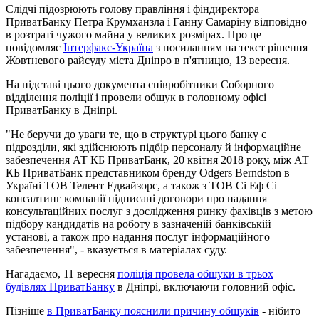
Слідчі підозрюють голову правління і фіндиректора
ПриватБанку Петра Крумханзла і Ганну Самаріну відповідно
в розтраті чужого майна у великих розмірах. Про це
повідомляє
Інтерфакс-Україна
з посиланням на текст рішення
Жовтневого райсуду міста Дніпро в п'ятницю, 13 вересня.
На підставі цього документа співробітники Соборного
відділення поліції і провели обшук в головному офісі
ПриватБанку в Дніпрі.
"Не беручи до уваги те, що в структурі цього банку є
підрозділи, які здійснюють підбір персоналу й інформаційне
забезпечення АТ КБ ПриватБанк, 20 квітня 2018 року, між АТ
КБ ПриватБанк представником бренду Odgers Berndston в
Україні ТОВ Телент Едвайзорс, а також з ТОВ Сі Еф Сі
консалтинг компанії підписані договори про надання
консультаційних послуг з дослідження ринку фахівців з метою
підбору кандидатів на роботу в зазначеній банківській
установі, а також про надання послуг інформаційного
забезпечення", - вказується в матеріалах суду.
Нагадаємо, 11 вересня
поліція провела обшуки в трьох
будівлях ПриватБанку
в Дніпрі, включаючи головний офіс.
Пізніше
в ПриватБанку пояснили причину обшуків
- нібито