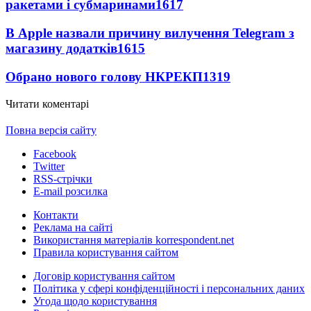
ракетами і субмаринами
1617
В Apple назвали причину вилучення Telegram з
магазину додатків
1615
Обрано нового голову НКРЕКП
1319
Читати коментарі
Повна версія сайту
Facebook
Twitter
RSS-стрічки
E-mail розсилка
Контакти
Реклама на сайті
Використання матеріалів korrespondent.net
Правила користування сайтом
Договір користування сайтом
Політика у сфері конфіденційності і персональних даних
Угода щодо користування