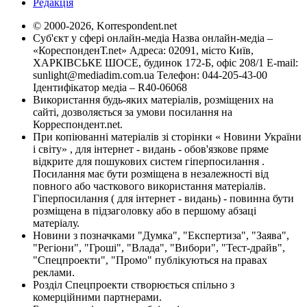
Редакція
© 2000-2026, Korrespondent.net
Суб'єкт у сфері онлайн-медіа Назва онлайн-медіа –
«КореспонденТ.net» Адреса: 02091, місто Київ,
ХАРКІВСЬКЕ ШОСЕ, будинок 172-Б, офіс 208/1 E-mail:
sunlight@mediadim.com.ua
Телефон: 044-205-43-00
Ідентифікатор медіа – R40-06068
Використання будь-яких матеріалів, розміщених на
сайті, дозволяється за умови посилання на
Корреспондент.net.
При копіюванні матеріалів зі сторінки « Новини України
і світу» , для інтернет - видань - обов'язкове пряме
відкрите для пошукових систем гіперпосилання .
Посилання має бути розміщена в незалежності від
повного або часткового використання матеріалів.
Гіперпосилання ( для інтернет - видань) - повинна бути
розміщена в підзаголовку або в першому абзаці
матеріалу.
Новини з позначками "Думка", "Експертиза", "Заява",
"Регіони", "Гроші", "Влада", "Вибори", "Тест-драйв",
"Спецпроекти", "Промо" публікуються на правах
реклами.
Розділ Спецпроекти створюється спільно з
комерційними партнерами.