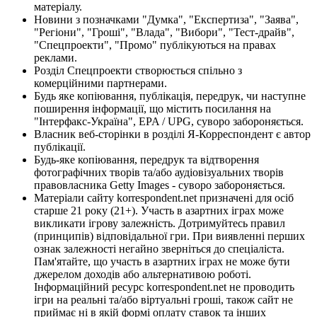
матеріалу.
Новини з позначками "Думка", "Експертиза", "Заява",
"Регіони", "Гроші", "Влада", "Вибори", "Тест-драйв",
"Спецпроекти", "Промо" публікуються на правах
реклами.
Розділ Спецпроекти створюється спільно з
комерційними партнерами.
Будь яке копіювання, публікація, передрук, чи наступне
поширення інформації, що містить посилання на
"Інтерфакс-Україна", EPA / UPG, суворо забороняється.
Власник веб-сторінки в розділі Я-Корреспондент є автор
публікації.
Будь-яке копіювання, передрук та відтворення
фотографічних творів та/або аудіовізуальних творів
правовласника Getty Images - суворо забороняється.
Матеріали сайту korrespondent.net призначені для осіб
старше 21 року (21+). Участь в азартних іграх може
викликати ігрову залежність. Дотримуйтесь правил
(принципів) відповідальної гри. При виявленні перших
ознак залежності негайно зверніться до спеціаліста.
Пам'ятайте, що участь в азартних іграх не може бути
джерелом доходів або альтернативою роботі.
Інформаційний ресурс korrespondent.net не проводить
ігри на реальні та/або віртуальні гроші, також сайт не
приймає ні в якій формі оплату ставок та інших