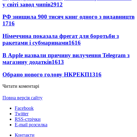
у світі завод чипів
2912
РФ знищила 900 тисяч книг одного з видавництв
1716
Німеччина показала фрегат для боротьби з
ракетами і субмаринами
1616
В Apple назвали причину вилучення Telegram з
магазину додатків
1613
Обрано нового голову НКРЕКП
1316
Читати коментарі
Повна версія сайту
Facebook
Twitter
RSS-стрічки
E-mail розсилка
Контакти