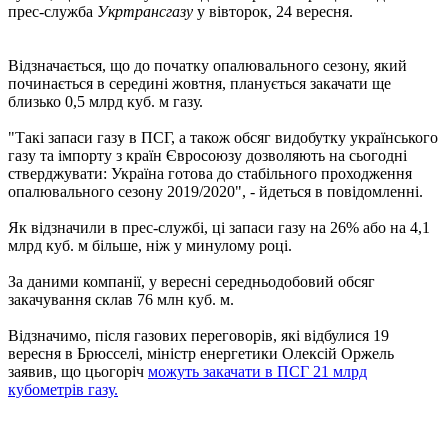
прес-служба
Укртрансгазу
у вівторок, 24 вересня.
Відзначається, що до початку опалювального сезону, який
починається в середині жовтня, планується закачати ще
близько 0,5 млрд куб. м газу.
"Такі запаси газу в ПСГ, а також обсяг видобутку українського
газу та імпорту з країн Євросоюзу дозволяють на сьогодні
стверджувати: Україна готова до стабільного проходження
опалювального сезону 2019/2020", - йдеться в повідомленні.
Як відзначили в прес-службі, ці запаси газу на 26% або на 4,1
млрд куб. м більше, ніж у минулому році.
За даними компанії, у вересні середньодобовий обсяг
закачування склав 76 млн куб. м.
Відзначимо, після газових переговорів, які відбулися 19
вересня в Брюсселі, міністр енергетики Олексій Оржель
заявив, що цьогоріч
можуть закачати в ПСГ 21 млрд
кубометрів газу.