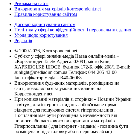
Реклама на сайті
Використання матеріалів korrespondent.net
Правила користування сайтом
Договір користування сайтом
Політика у сфері конфіденційності і персональних даних
Угода щодо користування
Редакція
© 2000-2026, Korrespondent.net
Суб'єкт у сфері онлайн-медіа Назва онлайн-медіа –
«КореспонденТ.net» Адреса: 02091, місто Київ,
ХАРКІВСЬКЕ ШОСЕ, будинок 172-Б, офіс 208/1 E-mail:
sunlight@mediadim.com.ua
Телефон: 044-205-43-00
Ідентифікатор медіа – R40-06068
Використання будь-яких матеріалів, розміщених на
сайті, дозволяється за умови посилання на
Корреспондент.net.
При копіюванні матеріалів зі сторінки « Новини України
і світу» , для інтернет - видань - обов'язкове пряме
відкрите для пошукових систем гіперпосилання .
Посилання має бути розміщена в незалежності від
повного або часткового використання матеріалів.
Гіперпосилання ( для інтернет - видань) - повинна бути
розміщена в підзаголовку або в першому абзаці