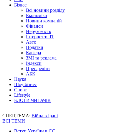
Бізнес
Всі новини розділу
Економіка
Новини компаній
Фінанси
Нерухомість
Інтернет та IT
Авто
Податки
Кар'єра
ЗМІ та реклама
Індекси
Прес-релізи
АБК
Наука
Шоу-бізнес
Спорт
Lifestyle
БЛОГИ ЧИТАЧІВ
СПЕЦТЕМА:
Війна в Ірані
ВСІ ТЕМИ
Вступ України в ЄС