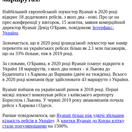
Найбільший європейський лоукостер Ryanair в 2020 році
відкриє 18 додаткових рейсів, з яких два - нові. Про це на
прес-конференції у вівторок, 15 жовтня, заявив комерційний
директор Ryanair Девід О'Браян, повідомляє
Інтерфакс-
Україна
.
Зазначається, що в 2020 році ірландський лоукостер має намір
перевезти на українських рейсах більш як 2,1 млн пасажирів,
що на 33% більше, ніж в 2019 році.
За словами, О'Браяна, в 2020 році Ryanair планує відкрити в
Україні 18 маршрутів, з яких два нових - зі Львова до
Будапешта і з Харкова до Варшави (двічі на тиждень). Всього
в 2020 році компанія буде здійснювати 43 маршрути з України.
Ryanair вийшов на український ринок в 2018 році. Перші
місяці лоукост виконував рейси з київського аеропорту
Бориспіль і Львова. У червні 2019 року авіакомпанія почала
рейси з Харкова і Одеси.
Раніше повідомлялося, що
Ryanair більш ніж удвічі збільшив
кількість рейсів в Україну
. А
квитки Ryanair до Києва влітку
стали популярнішими
на 1500%.