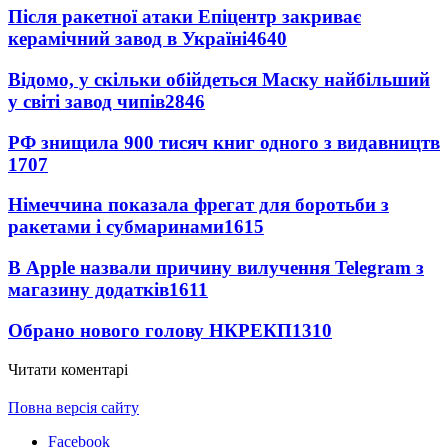
Після ракетної атаки Епіцентр закриває
керамічний завод в Україні
4640
Відомо, у скільки обійдеться Маску найбільший
у світі завод чипів
2846
РФ знищила 900 тисяч книг одного з видавництв
1707
Німеччина показала фрегат для боротьби з
ракетами і субмаринами
1615
В Apple назвали причину вилучення Telegram з
магазину додатків
1611
Обрано нового голову НКРЕКП
1310
Читати коментарі
Повна версія сайту
Facebook