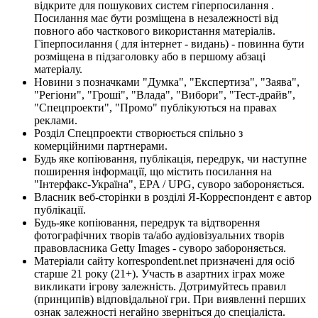
відкрите для пошукових систем гіперпосилання .
Посилання має бути розміщена в незалежності від
повного або часткового використання матеріалів.
Гіперпосилання ( для інтернет - видань) - повинна бути
розміщена в підзаголовку або в першому абзаці
матеріалу.
Новини з позначками "Думка", "Експертиза", "Заява",
"Регіони", "Гроші", "Влада", "Вибори", "Тест-драйв",
"Спецпроекти", "Промо" публікуються на правах
реклами.
Розділ Спецпроекти створюється спільно з
комерційними партнерами.
Будь яке копіювання, публікація, передрук, чи наступне
поширення інформації, що містить посилання на
"Інтерфакс-Україна", EPA / UPG, суворо забороняється.
Власник веб-сторінки в розділі Я-Корреспондент є автор
публікації.
Будь-яке копіювання, передрук та відтворення
фотографічних творів та/або аудіовізуальних творів
правовласника Getty Images - суворо забороняється.
Матеріали сайту korrespondent.net призначені для осіб
старше 21 року (21+). Участь в азартних іграх може
викликати ігрову залежність. Дотримуйтесь правил
(принципів) відповідальної гри. При виявленні перших
ознак залежності негайно зверніться до спеціаліста.