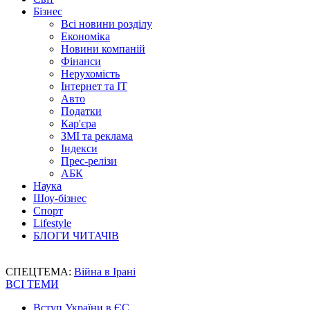
Бізнес
Всі новини розділу
Економіка
Новини компаній
Фінанси
Нерухомість
Інтернет та IT
Авто
Податки
Кар'єра
ЗМІ та реклама
Індекси
Прес-релізи
АБК
Наука
Шоу-бізнес
Спорт
Lifestyle
БЛОГИ ЧИТАЧІВ
СПЕЦТЕМА:
Війна в Ірані
ВСІ ТЕМИ
Вступ України в ЄС