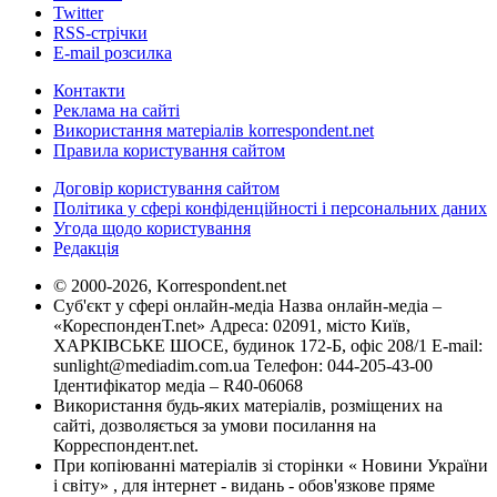
Twitter
RSS-стрічки
E-mail розсилка
Контакти
Реклама на сайті
Використання матеріалів korrespondent.net
Правила користування сайтом
Договір користування сайтом
Політика у сфері конфіденційності і персональних даних
Угода щодо користування
Редакція
© 2000-2026, Korrespondent.net
Суб'єкт у сфері онлайн-медіа Назва онлайн-медіа –
«КореспонденТ.net» Адреса: 02091, місто Київ,
ХАРКІВСЬКЕ ШОСЕ, будинок 172-Б, офіс 208/1 E-mail:
sunlight@mediadim.com.ua
Телефон: 044-205-43-00
Ідентифікатор медіа – R40-06068
Використання будь-яких матеріалів, розміщених на
сайті, дозволяється за умови посилання на
Корреспондент.net.
При копіюванні матеріалів зі сторінки « Новини України
і світу» , для інтернет - видань - обов'язкове пряме