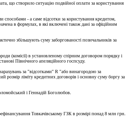
ата, що створило ситуацію подвійної оплати за користування
и способами - а саме відсотки за користування кредитом,
начена в формулах, в які включені також дані за офіційним
актично збільшують суму заборгованості позичальників за
ороди (комісії) в установленому спірним договором порядку і
останові Північного апеляційного госпсуду.
 нарахувань за "відсотками" R "або винагородою за
й розмір ліміту кредитних договорів і основну суму боргу за
Коломойський і Геннадій Боголюбов.
рефінансування Товкачівському ГЗК в розмірі понад 8 млн грн.