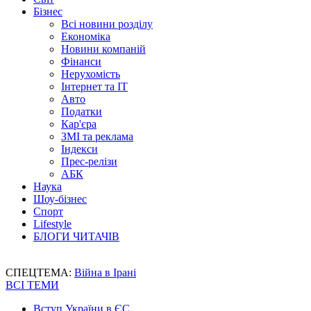
Бізнес
Всі новини розділу
Економіка
Новини компаній
Фінанси
Нерухомість
Інтернет та IT
Авто
Податки
Кар'єра
ЗМІ та реклама
Індекси
Прес-релізи
АБК
Наука
Шоу-бізнес
Спорт
Lifestyle
БЛОГИ ЧИТАЧІВ
СПЕЦТЕМА:
Війна в Ірані
ВСІ ТЕМИ
Вступ України в ЄС