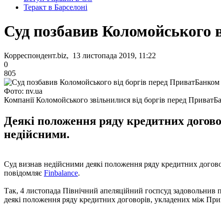
Теракт в Барселоні
Суд позбавив Коломойського в
Корреспондент.biz, 13 листопада 2019, 11:22
0
805
Фото: nv.ua
Компанії Коломойського звільнилися від боргів перед ПриватБ
Деякі положення ряду кредитних догово
недійсними.
Суд визнав недійсними деякі положення ряду кредитних договор
повідомляє
Finbalance
.
Так, 4 листопада Північний апеляційний госпсуд задовольнив
деякі положення ряду кредитних договорів, укладених між При