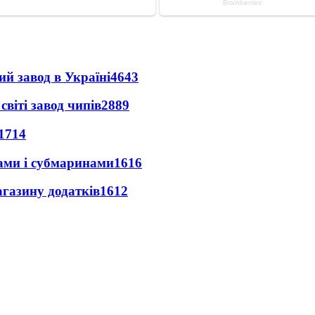
ий завод в Україні
4643
світі завод чипів
2889
1714
ами і субмаринами
1616
агазину додатків
1612