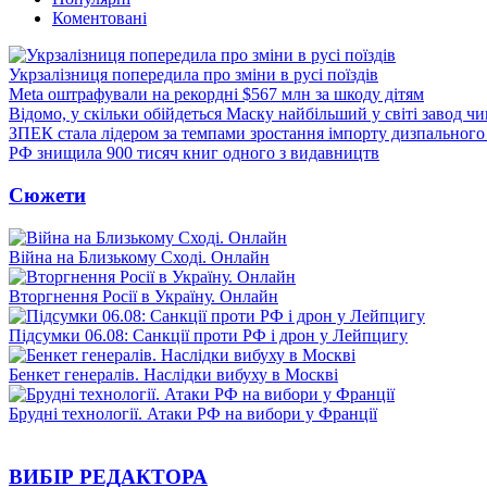
Коментовані
Укрзалізниця попередила про зміни в русі поїздів
Meta оштрафували на рекордні $567 млн за шкоду дітям
Відомо, у скільки обійдеться Маску найбільший у світі завод чи
ЗПЕК стала лідером за темпами зростання імпорту дизпального 
РФ знищила 900 тисяч книг одного з видавництв
Сюжети
Війна на Близькому Сході. Онлайн
Вторгнення Росії в Україну. Онлайн
Підсумки 06.08: Санкції проти РФ і дрон у Лейпцигу
Бенкет генералів. Наслідки вибуху в Москві
Брудні технології. Атаки РФ на вибори у Франції
ВИБІР РЕДАКТОРА