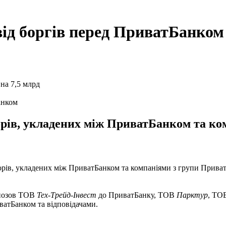
ід боргів перед ПриватБанком 
анком
рів, укладених між ПриватБанком та ком
ів, укладених між ПриватБанком та компаніями з групи Приват у 
 позов ТОВ
Тех-Трейд-Інвест
до ПриватБанку, ТОВ
Парктур
, ТО
ватБанком та відповідачами.