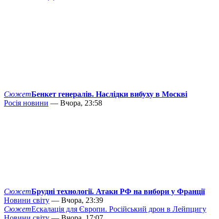
Сюжет
Бенкет генералів. Наслідки вибуху в Москві
Росія новини
— Вчора, 23:58
Сюжет
Брудні технології. Атаки РФ на вибори у Франції
Новини світу
— Вчора, 23:39
Сюжет
Ескалація для Європи. Російський дрон в Лейпцигу
Новини світу
— Вчора, 17:07