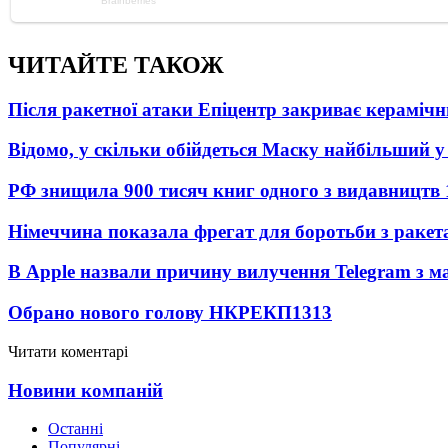
ЧИТАЙТЕ ТАКОЖ
Після ракетної атаки Епіцентр закриває керамічн
Відомо, у скільки обійдеться Маску найбільший у 
РФ знищила 900 тисяч книг одного з видавництв
Німеччина показала фрегат для боротьби з ракет
В Apple назвали причину вилучення Telegram з м
Обрано нового голову НКРЕКП
1313
Читати коментарі
Новини компаній
Останні
Популярні