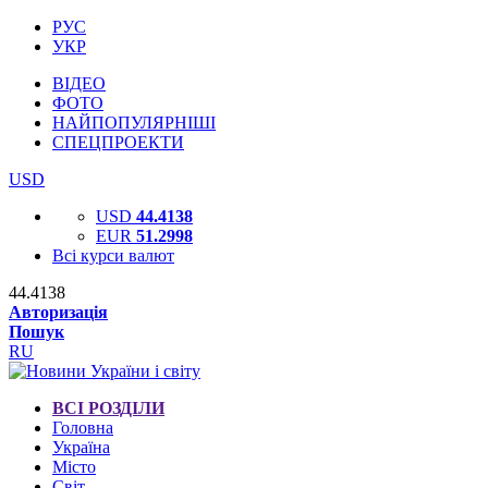
РУС
УКР
ВІДЕО
ФОТО
НАЙПОПУЛЯРНІШІ
СПЕЦПРОЕКТИ
USD
USD
44.4138
EUR
51.2998
Всі курси валют
44.4138
Авторизація
Пошук
RU
ВСІ РОЗДІЛИ
Головна
Україна
Місто
Світ