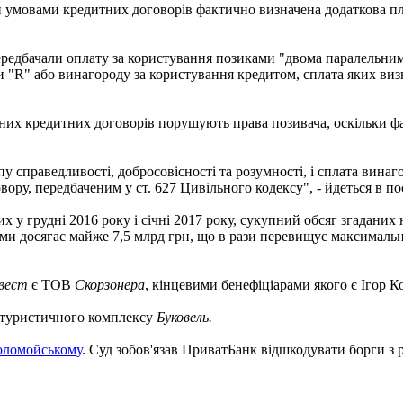
и умовами кредитних договорів фактично визначена додаткова пл
ередбачали оплату за користування позиками "двома паралельним
ки "R" або винагороду за користування кредитом, сплата яких виз
ених кредитних договорів порушують права позивача, оскільки ф
 справедливості, добросовісності та розумності, і сплата винаг
вору, передбаченим у ст. 627 Цивільного кодексу", - йдеться в п
х у грудні 2016 року і січні 2017 року, сукупний обсяг згаданих
и досягає майже 7,5 млрд грн, що в рази перевищує максимальни
нвест
є ТОВ
Скорзонера
, кінцевими бенефіціарами якого є Ігор 
 туристичного комплексу
Буковель.
оломойському
. Суд зобов'язав ПриватБанк відшкодувати борги з 