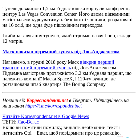
Тунель довжиною 1,5 км з'єднає кілька корпусів конференц-
центру Las Vegas Convention Center. Його двома підземними
магістралями курсуватимуть безпілотні човники, розраховані
на 16 осіб, ще одна буде пішохідним переходом.
Глибина залягання тунелю, який отримав назву Loop, складе
12 метрів.
Маск показав підземний тунель під Лос-Анджелесом
Нагадаємо, в грудні 2018 року Маск
відкрив перший
транспортний підземний тунель
під Лос-Анджелесом.
Підземна магістраль протяжністю 3,2 км з'єднала паркінг, що
належить компанії Маска SpaceX, і 120-ту вулицю, де
розташована штаб-квартира The Boring Company.
Новини від
Корреспондент.net
в Telegram. Підписуйтесь на
наш канал
https://t.me/korrespondentnet
Читайте Korrespondent.net в Google News
ТЕГИ:
Лас-Вегас
Якщо ви помітили помилку, виділіть необхідний текст і
натисніть Ctrl + Enter, щоб повідомити про це редакцію.