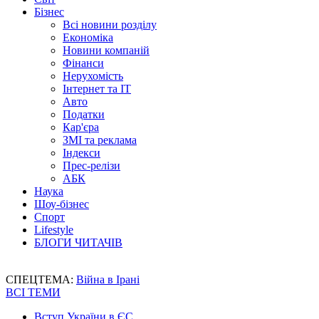
Бізнес
Всі новини розділу
Економіка
Новини компаній
Фінанси
Нерухомість
Інтернет та IT
Авто
Податки
Кар'єра
ЗМІ та реклама
Індекси
Прес-релізи
АБК
Наука
Шоу-бізнес
Спорт
Lifestyle
БЛОГИ ЧИТАЧІВ
СПЕЦТЕМА:
Війна в Ірані
ВСІ ТЕМИ
Вступ України в ЄС