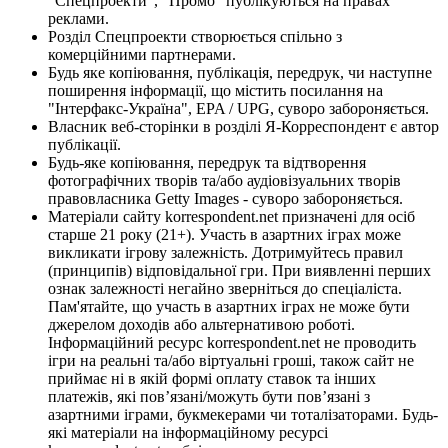
"Спецпроекти", "Промо" публікуються на правах
реклами.
Розділ Спецпроекти створюється спільно з
комерційними партнерами.
Будь яке копіювання, публікація, передрук, чи наступне
поширення інформації, що містить посилання на
"Інтерфакс-Україна", EPA / UPG, суворо забороняється.
Власник веб-сторінки в розділі Я-Корреспондент є автор
публікації.
Будь-яке копіювання, передрук та відтворення
фотографічних творів та/або аудіовізуальних творів
правовласника Getty Images - суворо забороняється.
Матеріали сайту korrespondent.net призначені для осіб
старше 21 року (21+). Участь в азартних іграх може
викликати ігрову залежність. Дотримуйтесь правил
(принципів) відповідальної гри. При виявленні перших
ознак залежності негайно зверніться до спеціаліста.
Пам'ятайте, що участь в азартних іграх не може бути
джерелом доходів або альтернативою роботі.
Інформаційний ресурс korrespondent.net не проводить
ігри на реальні та/або віртуальні гроші, також сайт не
приймає ні в якій формі оплату ставок та інших
платежів, які пов’язані/можуть бути пов’язані з
азартними іграми, букмекерами чи тоталізаторами. Будь-
які матеріали на інформаційному ресурсі