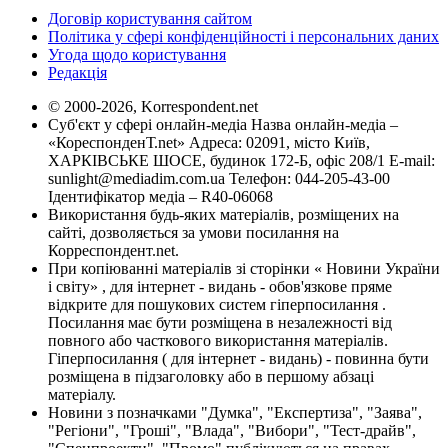
Договір користування сайтом
Політика у сфері конфіденційності і персональних даних
Угода щодо користування
Редакція
© 2000-2026, Korrespondent.net
Суб'єкт у сфері онлайн-медіа Назва онлайн-медіа –
«КореспонденТ.net» Адреса: 02091, місто Київ,
ХАРКІВСЬКЕ ШОСЕ, будинок 172-Б, офіс 208/1 E-mail:
sunlight@mediadim.com.ua
Телефон: 044-205-43-00
Ідентифікатор медіа – R40-06068
Використання будь-яких матеріалів, розміщених на
сайті, дозволяється за умови посилання на
Корреспондент.net.
При копіюванні матеріалів зі сторінки « Новини України
і світу» , для інтернет - видань - обов'язкове пряме
відкрите для пошукових систем гіперпосилання .
Посилання має бути розміщена в незалежності від
повного або часткового використання матеріалів.
Гіперпосилання ( для інтернет - видань) - повинна бути
розміщена в підзаголовку або в першому абзаці
матеріалу.
Новини з позначками "Думка", "Експертиза", "Заява",
"Регіони", "Гроші", "Влада", "Вибори", "Тест-драйв",