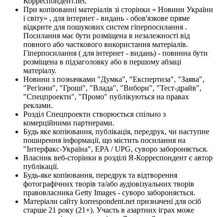
Корреспондент.net.
При копіюванні матеріалів зі сторінки « Новини України
і світу» , для інтернет - видань - обов'язкове пряме
відкрите для пошукових систем гіперпосилання .
Посилання має бути розміщена в незалежності від
повного або часткового використання матеріалів.
Гіперпосилання ( для інтернет - видань) - повинна бути
розміщена в підзаголовку або в першому абзаці
матеріалу.
Новини з позначками "Думка", "Експертиза", "Заява",
"Регіони", "Гроші", "Влада", "Вибори", "Тест-драйв",
"Спецпроекти", "Промо" публікуються на правах
реклами.
Розділ Спецпроекти створюється спільно з
комерційними партнерами.
Будь яке копіювання, публікація, передрук, чи наступне
поширення інформації, що містить посилання на
"Інтерфакс-Україна", EPA / UPG, суворо забороняється.
Власник веб-сторінки в розділі Я-Корреспондент є автор
публікації.
Будь-яке копіювання, передрук та відтворення
фотографічних творів та/або аудіовізуальних творів
правовласника Getty Images - суворо забороняється.
Матеріали сайту korrespondent.net призначені для осіб
старше 21 року (21+). Участь в азартних іграх може