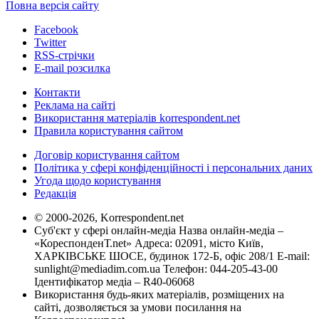
Повна версія сайту
Facebook
Twitter
RSS-стрічки
E-mail розсилка
Контакти
Реклама на сайті
Використання матеріалів korrespondent.net
Правила користування сайтом
Договір користування сайтом
Політика у сфері конфіденційності і персональних даних
Угода щодо користування
Редакція
© 2000-2026, Korrespondent.net
Суб'єкт у сфері онлайн-медіа Назва онлайн-медіа –
«КореспонденТ.net» Адреса: 02091, місто Київ,
ХАРКІВСЬКЕ ШОСЕ, будинок 172-Б, офіс 208/1 E-mail:
sunlight@mediadim.com.ua
Телефон: 044-205-43-00
Ідентифікатор медіа – R40-06068
Використання будь-яких матеріалів, розміщених на
сайті, дозволяється за умови посилання на