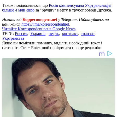
Також повідомлялося, що
Росія компенсувала Укртранснафті
більше 4 млн євро
за "брудну" нафту в трубопроводі Дружба.
Новини від
Корреспондент.net
у Telegram. Підписуйтесь на
наш канал
https://t.me/korrespondentnet
.
Читайте Korrespondent.net в Google News
ТЕГИ:
Россия
,
Украина
,
нефть
,
контракт
,
транзит
,
Укртрансгаз
Якщо ви помітили помилку, виділіть необхідний текст і
натисніть Ctrl + Enter, щоб повідомити про це редакцію.