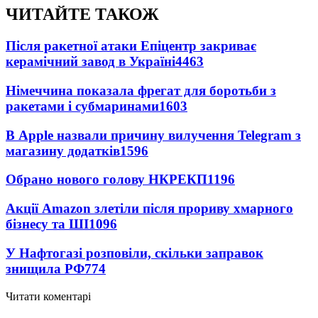
ЧИТАЙТЕ ТАКОЖ
Після ракетної атаки Епіцентр закриває
керамічний завод в Україні
4463
Німеччина показала фрегат для боротьби з
ракетами і субмаринами
1603
В Apple назвали причину вилучення Telegram з
магазину додатків
1596
Обрано нового голову НКРЕКП
1196
Акції Amazon злетіли після прориву хмарного
бізнесу та ШІ
1096
У Нафтогазі розповіли, скільки заправок
знищила РФ
774
Читати коментарі