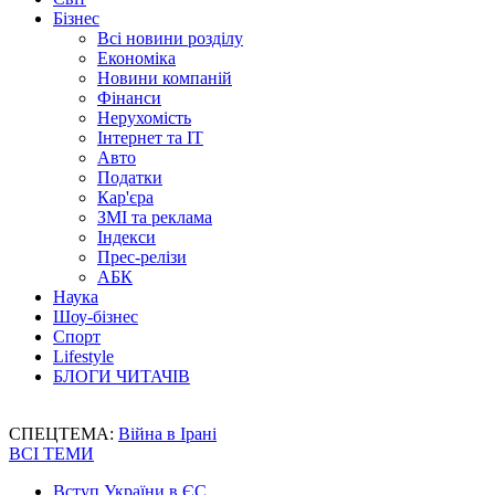
Бізнес
Всі новини розділу
Економіка
Новини компаній
Фінанси
Нерухомість
Інтернет та IT
Авто
Податки
Кар'єра
ЗМІ та реклама
Індекси
Прес-релізи
АБК
Наука
Шоу-бізнес
Спорт
Lifestyle
БЛОГИ ЧИТАЧІВ
СПЕЦТЕМА:
Війна в Ірані
ВСІ ТЕМИ
Вступ України в ЄС