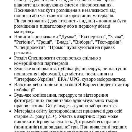
відкрите для пошукових систем гіперпосилання .
Посилання має бути розміщена в незалежності від
повного або часткового використання матеріалів.
Гіперпосилання ( для інтернет - видань) - повинна бути
розміщена в підзаголовку або в першому абзаці
матеріалу.
Новини з позначками "Думка", "Експертиза", "Заява",
"Регіони", "Гроші", "Влада", "Вибори", "Тест-драйв",
"Спецпроекти", "Промо" публікуються на правах
реклами.
Розділ Спецпроекти створюється спільно з
комерційними партнерами.
Будь яке копіювання, публікація, передрук, чи наступне
поширення інформації, що містить посилання на
"Інтерфакс-Україна", EPA / UPG, суворо забороняється.
Власник веб-сторінки в розділі Я-Корреспондент є автор
публікації.
Будь-яке копіювання, передрук та відтворення
фотографічних творів та/або аудіовізуальних творів
правовласника Getty Images - суворо забороняється.
Матеріали сайту korrespondent.net призначені для осіб
старше 21 року (21+). Участь в азартних іграх може
викликати ігрову залежність. Дотримуйтесь правил
(принципів) відповідальної гри. При виявленні перших