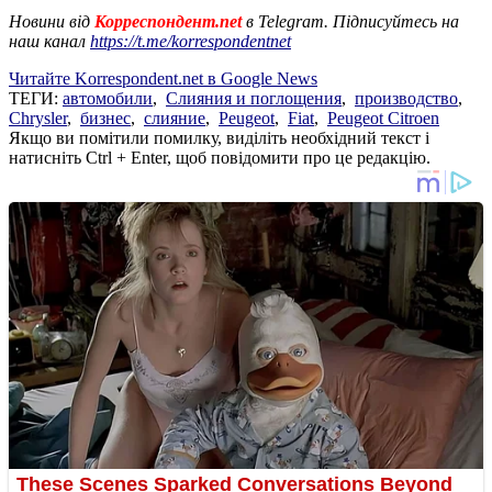
Новини від
Корреспондент.net
в Telegram. Підписуйтесь на
наш канал
https://t.me/korrespondentnet
Читайте Korrespondent.net в Google News
ТЕГИ:
автомобили
,
Слияния и поглощения
,
производство
,
Chrysler
,
бизнес
,
слияние
,
Peugeot
,
Fiat
,
Peugeot Citroen
Якщо ви помітили помилку, виділіть необхідний текст і
натисніть Ctrl + Enter, щоб повідомити про це редакцію.