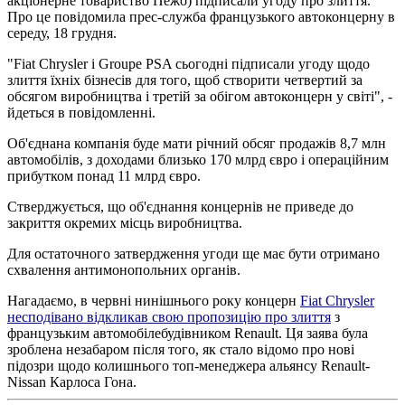
акціонерне товариство Пежо) підписали угоду про злиття.
Про це повідомила прес-служба французького автоконцерну в
середу, 18 грудня.
"Fiat Chrysler і Groupe PSA сьогодні підписали угоду щодо
злиття їхніх бізнесів для того, щоб створити четвертий за
обсягом виробництва і третій за обігом автоконцерн у світі", -
йдеться в повідомленні.
Об'єднана компанія буде мати річний обсяг продажів 8,7 млн
автомобілів, з доходами близько 170 млрд євро і операційним
прибутком понад 11 млрд євро.
Стверджується, що об'єднання концернів не приведе до
закриття окремих місць виробництва.
Для остаточного затвердження угоди ще має бути отримано
схвалення антимонопольних органів.
Нагадаємо, в червні нинішнього року концерн
Fiat Chrysler
несподівано відкликав свою пропозицію про злиття
з
французьким автомобілебудівником Renault. Ця заява була
зроблена незабаром після того, як стало відомо про нові
підозри щодо колишнього топ-менеджера альянсу Renault-
Nissan Карлоса Гона.