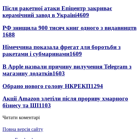
Після ракетної атаки Епіцентр закриває
керамічний завод в Україні
4609
РФ знищила 900 тисяч книг одного з видавництв
1688
Німеччина показала фрегат для боротьби з
ракетами і субмаринами
1609
В Apple назвали причину вилучення Telegram з
магазину додатків
1603
Обрано нового голову НКРЕКП
1294
Акції Amazon злетіли після прориву хмарного
бізнесу та ШІ
1103
Читати коментарі
Повна версія сайту