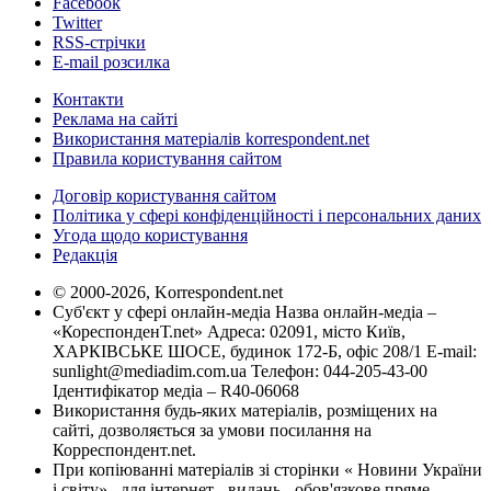
Facebook
Twitter
RSS-стрічки
E-mail розсилка
Контакти
Реклама на сайті
Використання матеріалів korrespondent.net
Правила користування сайтом
Договір користування сайтом
Політика у сфері конфіденційності і персональних даних
Угода щодо користування
Редакція
© 2000-2026, Korrespondent.net
Суб'єкт у сфері онлайн-медіа Назва онлайн-медіа –
«КореспонденТ.net» Адреса: 02091, місто Київ,
ХАРКІВСЬКЕ ШОСЕ, будинок 172-Б, офіс 208/1 E-mail:
sunlight@mediadim.com.ua
Телефон: 044-205-43-00
Ідентифікатор медіа – R40-06068
Використання будь-яких матеріалів, розміщених на
сайті, дозволяється за умови посилання на
Корреспондент.net.
При копіюванні матеріалів зі сторінки « Новини України
і світу» , для інтернет - видань - обов'язкове пряме