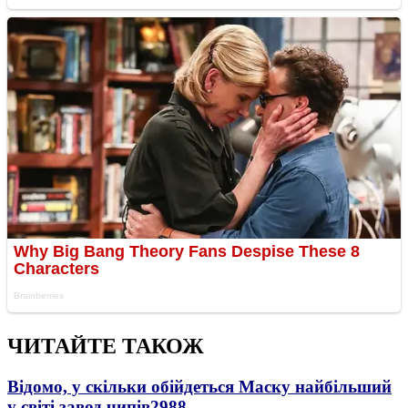
ЧИТАЙТЕ ТАКОЖ
Відомо, у скільки обійдеться Маску найбільший
у світі завод чипів
2988