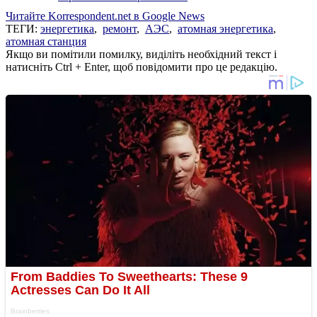
Читайте Korrespondent.net в Google News
ТЕГИ:
энергетика
,
ремонт
,
АЭС
,
атомная энергетика
,
атомная станция
Якщо ви помітили помилку, виділіть необхідний текст і
натисніть Ctrl + Enter, щоб повідомити про це редакцію.