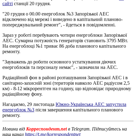
сайті
станції 20 грудня.
"20 грудня о 00.00 енергоблок №3 Запорізької АЕС
відключено від мережі і виведено в капітальний планово-
попереджувальний ремонт", - йдеться в повідомленні.
Зараз у роботі перебувають чотири енергоблоки Запорізької
АЕС. Сумарна потужність генераторів становить 3795 МВт.
На енергоблоці №1 триває 86 доба планового капітального
ремонту.
"Зауважень до роботи основного устаткування діючих
енергоблоків та персоналу немає", - зазначили на АЕС.
Радіаційний фон в районі розташування Запорізької АЕС і в
санітарно-захисній зоні (територія навколо АЕС радіусом 2,5
км) - 8-12 мікрорентген на годину, що відповідає природному
радіаційному фону.
Нагадаємо, 29 листопада
Южно-Українська АЕС запустила
енергоблок №3
після завершення капітального планового
ремонту.
Новини від
Корреспондент.net
в Telegram. Підписуйтесь на
наш канал
https://t.me/korrespondentnet