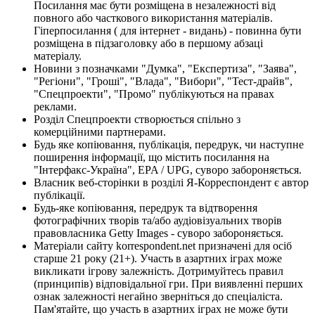
Посилання має бути розміщена в незалежності від
повного або часткового використання матеріалів.
Гіперпосилання ( для інтернет - видань) - повинна бути
розміщена в підзаголовку або в першому абзаці
матеріалу.
Новини з позначками "Думка", "Експертиза", "Заява",
"Регіони", "Гроші", "Влада", "Вибори", "Тест-драйв",
"Спецпроекти", "Промо" публікуються на правах
реклами.
Розділ Спецпроекти створюється спільно з
комерційними партнерами.
Будь яке копіювання, публікація, передрук, чи наступне
поширення інформації, що містить посилання на
"Інтерфакс-Україна", EPA / UPG, суворо забороняється.
Власник веб-сторінки в розділі Я-Корреспондент є автор
публікації.
Будь-яке копіювання, передрук та відтворення
фотографічних творів та/або аудіовізуальних творів
правовласника Getty Images - суворо забороняється.
Матеріали сайту korrespondent.net призначені для осіб
старше 21 року (21+). Участь в азартних іграх може
викликати ігрову залежність. Дотримуйтесь правил
(принципів) відповідальної гри. При виявленні перших
ознак залежності негайно зверніться до спеціаліста.
Пам'ятайте, що участь в азартних іграх не може бути