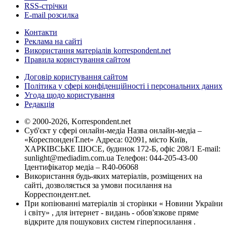
RSS-стрічки
E-mail розсилка
Контакти
Реклама на сайті
Використання матеріалів korrespondent.net
Правила користування сайтом
Договір користування сайтом
Політика у сфері конфіденційності і персональних даних
Угода щодо користування
Редакція
© 2000-2026, Korrespondent.net
Суб'єкт у сфері онлайн-медіа Назва онлайн-медіа –
«КореспонденТ.net» Адреса: 02091, місто Київ,
ХАРКІВСЬКЕ ШОСЕ, будинок 172-Б, офіс 208/1 E-mail:
sunlight@mediadim.com.ua
Телефон: 044-205-43-00
Ідентифікатор медіа – R40-06068
Використання будь-яких матеріалів, розміщених на
сайті, дозволяється за умови посилання на
Корреспондент.net.
При копіюванні матеріалів зі сторінки « Новини України
і світу» , для інтернет - видань - обов'язкове пряме
відкрите для пошукових систем гіперпосилання .