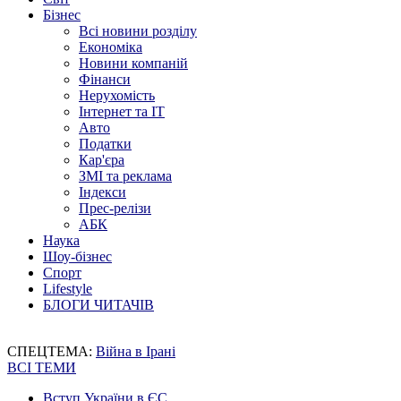
Бізнес
Всі новини розділу
Економіка
Новини компаній
Фінанси
Нерухомість
Інтернет та IT
Авто
Податки
Кар'єра
ЗМІ та реклама
Індекси
Прес-релізи
АБК
Наука
Шоу-бізнес
Спорт
Lifestyle
БЛОГИ ЧИТАЧІВ
СПЕЦТЕМА:
Війна в Ірані
ВСІ ТЕМИ
Вступ України в ЄС