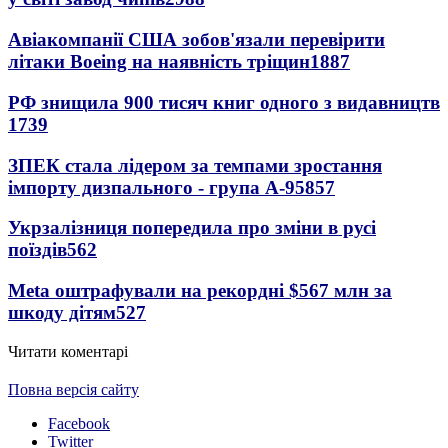
Авіакомпанії США зобов'язали перевірити
літаки Boeing на наявність тріщин
1887
РФ знищила 900 тисяч книг одного з видавництв
1739
ЗПЕК стала лідером за темпами зростання
імпорту дизпального - група А-95
857
Укрзалізниця попередила про зміни в русі
поїздів
562
Meta оштрафували на рекордні $567 млн за
шкоду дітям
527
Читати коментарі
Повна версія сайту
Facebook
Twitter