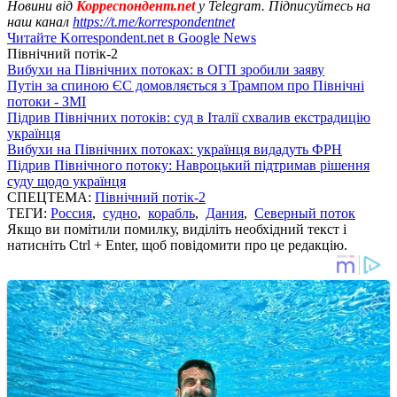
Новини від
Корреспондент.net
у Telegram. Підписуйтесь на
наш канал
https://t.me/korrespondentnet
Читайте Korrespondent.net в Google News
Північний потік-2
Вибухи на Північних потоках: в ОГП зробили заяву
Путін за спиною ЄС домовляється з Трампом про Північні
потоки - ЗМІ
Підрив Північних потоків: суд в Італії схвалив екстрадицію
українця
Вибухи на Північних потоках: українця видадуть ФРН
Підрив Північного потоку: Навроцький підтримав рішення
суду щодо українця
СПЕЦТЕМА:
Північний потік-2
ТЕГИ:
Россия
,
судно
,
корабль
,
Дания
,
Северный поток
Якщо ви помітили помилку, виділіть необхідний текст і
натисніть Ctrl + Enter, щоб повідомити про це редакцію.