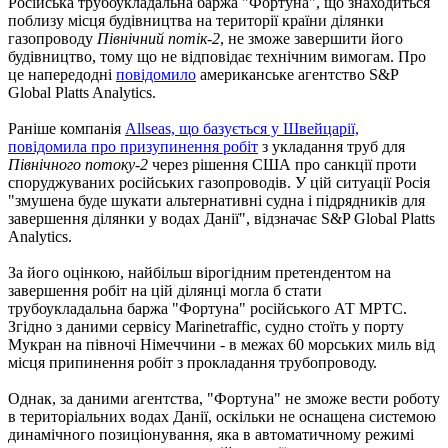
Російська трубоукладальна баржа "Фортуна", що знаходиться
поблизу місця будівництва на території країни ділянки
газопроводу
Північний потік-2
, не зможе завершити його
будівництво, тому що не відповідає технічним вимогам. Про
це напередодні
повідомило
американське агентство S&P
Global Platts Analytics.
Раніше компанія
Allseas, що базується у Швейцарії,
повідомила про призупинення робіт
з укладання труб для
Північного потоку-2
через рішення США про санкції проти
споруджуваних російських газопроводів. У цій ситуації Росія
"змушена буде шукати альтернативні судна і підрядників для
завершення ділянки у водах Данії", відзначає S&P Global Platts
Analytics.
За його оцінкою, найбільш вірогідним претендентом на
завершення робіт на цій ділянці могла б стати
трубоукладальна баржа "Фортуна" російського АТ МРТС.
Згідно з даними сервісу Marinetraffic, судно стоїть у порту
Мукран на півночі Німеччини - в межах 60 морських миль від
місця припинення робіт з прокладання трубопроводу.
Однак, за даними агентства, "Фортуна" не зможе вести роботу
в територіальних водах Данії, оскільки не оснащена системою
динамічного позиціонування, яка в автоматичному режимі