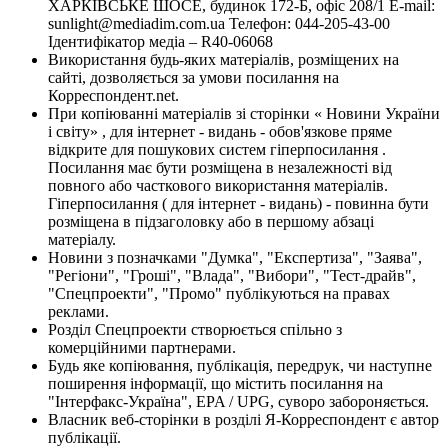
ХАРКІВСЬКЕ ШОСЕ, будинок 172-Б, офіс 208/1 E-mail:
sunlight@mediadim.com.ua
Телефон: 044-205-43-00
Ідентифікатор медіа – R40-06068
Використання будь-яких матеріалів, розміщених на
сайті, дозволяється за умови посилання на
Корреспондент.net.
При копіюванні матеріалів зі сторінки « Новини України
і світу» , для інтернет - видань - обов'язкове пряме
відкрите для пошукових систем гіперпосилання .
Посилання має бути розміщена в незалежності від
повного або часткового використання матеріалів.
Гіперпосилання ( для інтернет - видань) - повинна бути
розміщена в підзаголовку або в першому абзаці
матеріалу.
Новини з позначками "Думка", "Експертиза", "Заява",
"Регіони", "Гроші", "Влада", "Вибори", "Тест-драйв",
"Спецпроекти", "Промо" публікуються на правах
реклами.
Розділ Спецпроекти створюється спільно з
комерційними партнерами.
Будь яке копіювання, публікація, передрук, чи наступне
поширення інформації, що містить посилання на
"Інтерфакс-Україна", EPA / UPG, суворо забороняється.
Власник веб-сторінки в розділі Я-Корреспондент є автор
публікації.