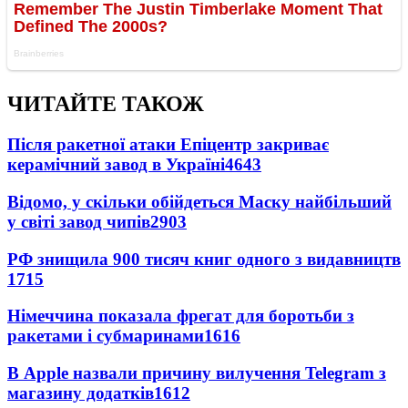
ЧИТАЙТЕ ТАКОЖ
Після ракетної атаки Епіцентр закриває
керамічний завод в Україні
4643
Відомо, у скільки обійдеться Маску найбільший
у світі завод чипів
2903
РФ знищила 900 тисяч книг одного з видавництв
1715
Німеччина показала фрегат для боротьби з
ракетами і субмаринами
1616
В Apple назвали причину вилучення Telegram з
магазину додатків
1612