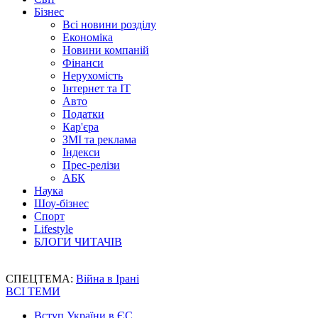
Бізнес
Всі новини розділу
Економіка
Новини компаній
Фінанси
Нерухомість
Інтернет та IT
Авто
Податки
Кар'єра
ЗМІ та реклама
Індекси
Прес-релізи
АБК
Наука
Шоу-бізнес
Спорт
Lifestyle
БЛОГИ ЧИТАЧІВ
СПЕЦТЕМА:
Війна в Ірані
ВСІ ТЕМИ
Вступ України в ЄС