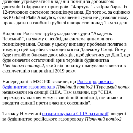
дозволяє утримуватися в заданій позиції за допомогою
двигунів і підрульних пристроїв. "Фортуна" - якірна баржа із ​​
12-точковою системою позиціонування. До того ж, за оцінкою
S&P Global Platts Analytics, оснащення судна не дозволяє йому
прокладати на глибині труби зі швидкістю понад 1 км за день.
Водночас Росія має трубоукладальне судно "Академік
Черський", на якому є необхідна система динамічного
позиціонування. Однак у цьому випадку проблема полягає в
тому, що цей корабель знаходиться на Далекому Сході. Йому
буде потрібно близько двох місяців, щоб дістатися до Данії, що
буде означати остаточний зрив термінів будівництва
Північного потоку-2
, який від початку планувалося ввести в
експлуатацію наприкінці 2019 року.
Напередодні в МЗС РФ заявили, що
Росія продовжить
будівництво газопроводів
Північний потік-2
і
Турецький потік
,
незважаючи на санкції США. Там заявили, що "США
переходять знакову межу в зовнішній політиці, починаючи
вводити санкції проти власних союзників".
Також у Німеччині
розкритикували США за санкції
, введені
за будівництво російського газопроводу
Північний потік-2
.