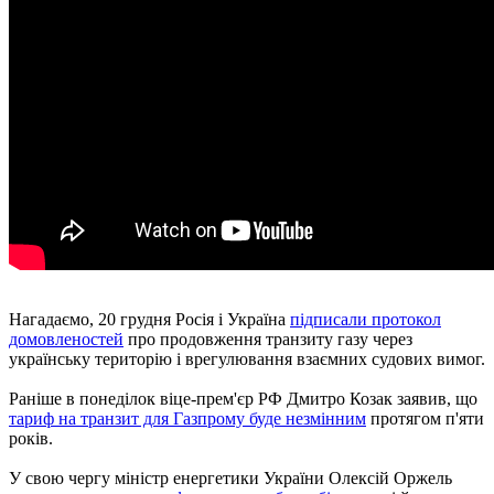
Нагадаємо, 20 грудня Росія і Україна
підписали протокол
домовленостей
про продовження транзиту газу через
українську територію і врегулювання взаємних судових вимог.
Раніше в понеділок віце-прем'єр РФ Дмитро Козак заявив, що
тариф на транзит для Газпрому буде незмінним
протягом п'яти
років.
У свою чергу міністр енергетики України Олексій Оржель