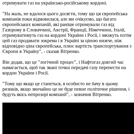
отримувати газ на українсько-російському кордоні.
"На жаль, не вдалося цього досягти, тому що ця європейська
компанія поки відмовилася, але ми очікуємо, що багато
європейських компаній, які раніше отримували газ від
Газпрому в Словаччині, Австрії, Франції, Німеччини, Італії,
отримуватимуть газ на кордоні України і Росії, і зможуть потім
цей газ продавати зокрема і в Україні за ціною нижче, ніж
відповідно ціна європейська, плюс вартість транспортування з
Європи в Україну", - сказав Вітренко.
Він додав, що це "логічний процес", і Нафтогаз довгий час
намагається, щоб так звані точки передачі газу перенести на
кордон України і Росії.
"Тому що якщо це станеться, я особисто не бачу в цьому
ризиків, якщо звичайно це не буде певне політичне рішення, і
будуть якісь непрозорі компанії", - зазначив Вітренко.