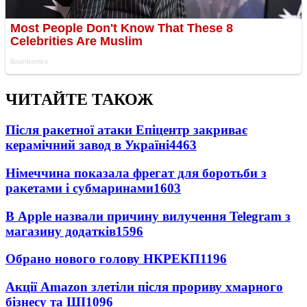
ЧИТАЙТЕ ТАКОЖ
Після ракетної атаки Епіцентр закриває
керамічний завод в Україні
4463
Німеччина показала фрегат для боротьби з
ракетами і субмаринами
1603
В Apple назвали причину вилучення Telegram з
магазину додатків
1596
Обрано нового голову НКРЕКП
1196
Акції Amazon злетіли після прориву хмарного
бізнесу та ШІ
1096