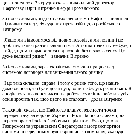
це в понеділок, 23 грудня сказав виконавчий директор
Нафтогазу Юрій Вітренко в ефірі Громадського.
За його словами, згідно з домовленостями Нафтогаз повинен
відмовитися від усіх судових претензій щодо російського
Газпрому.
"Якщо ми відмовимося від нових позовів, а ми повинні це
зробити, якщо транзит залишиться. А потім транзиту не буде, і
вийде, що ми відмовилися від позовів без всякого сенсу. Це
дуже великий ризик", - зазначив Вітренко.
За його словами, зараз українська сторона працює над
системою договорів для зниження такого ризику.
"І це така складна справа, і тому є ризик того, що навіть
домовленості, які були досягнуті, вони не будуть реалізовані. Я
сподіваюся, що конструктивна робота, сумлінна робота з усіх
боків зробить так, щоб цього не сталося", - додав Вітренко .
Також він сказав, що Нафтогаз планує перенести точки
передачі газу на кордон України і Росії. За його словами, на
переговорах з Росією "робочим варіантом" було, що між
Газпромом та українським Оператором газотранспортної
системи посередником буде європейська компанія, яка буде