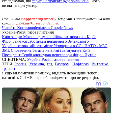
стверджував, що
тариф на транзит буде збільшено
і його
визначить регулятор.
Новини від
Корреспондент.net
у Telegram. Підписуйтесь на наш
канал
https://t.me/korrespondentnet
.
Читайте Korrespondent.net в Google News
Україна-Росія: газове питання
Київ завдав Москві одну з найбільших поразок - Кірбі
Фіцо: Займуся саботажем невдячного Зеленського
Україна готова зайняти місце Угорщини в ЄС і НАТО - МЗС
ЗМІ: Словаччина багатіє на війні і звинувачує Київ
Президент Сербії анонсував переговори Фіцо і Путіна
СПЕЦТЕМА:
Україна-Росія: газове питання
ТЕГИ:
Россия
,
Украина
,
газ
,
Газпром
,
Нафтогаз
,
Витренко
,
транзит
Якщо ви помітили помилку, виділіть необхідний текст і
натисніть Ctrl + Enter, щоб повідомити про це редакцію.