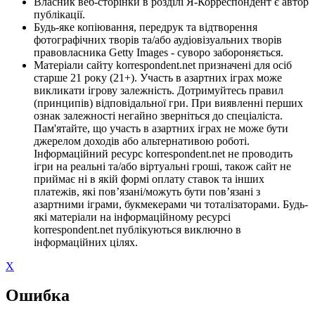
Власник веб-сторінки в розділі Я-Корреспондент є автор
публікації.
Будь-яке копіювання, передрук та відтворення
фотографічних творів та/або аудіовізуальних творів
правовласника Getty Images - суворо забороняється.
Матеріали сайту korrespondent.net призначені для осіб
старше 21 року (21+). Участь в азартних іграх може
викликати ігрову залежність. Дотримуйтесь правил
(принципів) відповідальної гри. При виявленні перших
ознак залежності негайно зверніться до спеціаліста.
Пам'ятайте, що участь в азартних іграх не може бути
джерелом доходів або альтернативою роботі.
Інформаційний ресурс korrespondent.net не проводить
ігри на реальні та/або віртуальні гроші, також сайт не
приймає ні в якій формі оплату ставок та інших
платежів, які пов’язані/можуть бути пов’язані з
азартними іграми, букмекерами чи тоталізаторами. Будь-
які матеріали на інформаційному ресурсі
korrespondent.net публікуються виключно в
інформаційних цілях.
X
Ошибка