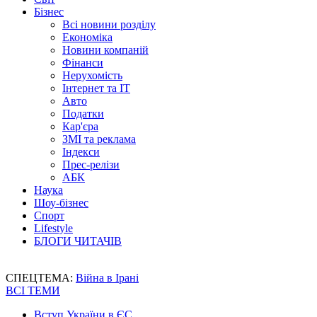
Бізнес
Всі новини розділу
Економіка
Новини компаній
Фінанси
Нерухомість
Інтернет та IT
Авто
Податки
Кар'єра
ЗМІ та реклама
Індекси
Прес-релізи
АБК
Наука
Шоу-бізнес
Спорт
Lifestyle
БЛОГИ ЧИТАЧІВ
СПЕЦТЕМА:
Війна в Ірані
ВСІ ТЕМИ
Вступ України в ЄС