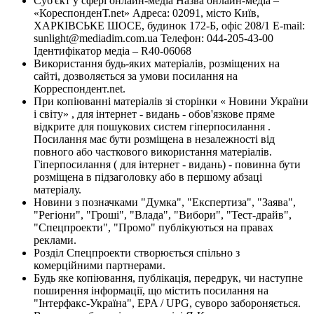
Суб'єкт у сфері онлайн-медіа Назва онлайн-медіа –
«КореспонденТ.net» Адреса: 02091, місто Київ,
ХАРКІВСЬКЕ ШОСЕ, будинок 172-Б, офіс 208/1 E-mail:
sunlight@mediadim.com.ua
Телефон: 044-205-43-00
Ідентифікатор медіа – R40-06068
Використання будь-яких матеріалів, розміщених на
сайті, дозволяється за умови посилання на
Корреспондент.net.
При копіюванні матеріалів зі сторінки « Новини України
і світу» , для інтернет - видань - обов'язкове пряме
відкрите для пошукових систем гіперпосилання .
Посилання має бути розміщена в незалежності від
повного або часткового використання матеріалів.
Гіперпосилання ( для інтернет - видань) - повинна бути
розміщена в підзаголовку або в першому абзаці
матеріалу.
Новини з позначками "Думка", "Експертиза", "Заява",
"Регіони", "Гроші", "Влада", "Вибори", "Тест-драйв",
"Спецпроекти", "Промо" публікуються на правах
реклами.
Розділ Спецпроекти створюється спільно з
комерційними партнерами.
Будь яке копіювання, публікація, передрук, чи наступне
поширення інформації, що містить посилання на
"Інтерфакс-Україна", EPA / UPG, суворо забороняється.