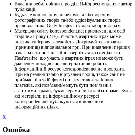
Власник веб-сторінки в розділі Я-Корреспондент є автор
публікації.
Будь-яке копіювання, передрук та відтворення
фотографічних творів та/або аудіовізуальних творів
правовласника Getty Images - суворо забороняється.
Матеріали сайту korrespondent.net призначені для осіб
старше 21 року (21+). Участь в азартних іграх може
викликати ігрову залежність. Дотримуйтесь правил
(принципів) відповідальної гри. При виявленні перших
ознак залежності негайно зверніться до спеціаліста.
Пам'ятайте, що участь в азартних іграх не може бути
джерелом доходів або альтернативою роботі.
Інформаційний ресурс korrespondent.net не проводить
ігри на реальні та/або віртуальні гроші, також сайт не
приймає ні в якій формі оплату ставок та інших
платежів, які пов’язані/можуть бути пов’язані з
азартними іграми, букмекерами чи тоталізаторами. Будь-
які матеріали на інформаційному ресурсі
korrespondent.net публікуються виключно в
інформаційних цілях.
X
Ошибка