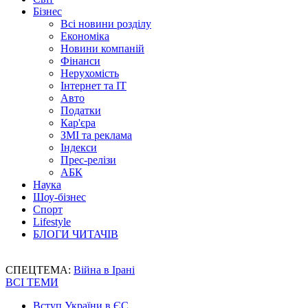
Бізнес
Всі новини розділу
Економіка
Новини компаній
Фінанси
Нерухомість
Інтернет та IT
Авто
Податки
Кар'єра
ЗМІ та реклама
Індекси
Прес-релізи
АБК
Наука
Шоу-бізнес
Спорт
Lifestyle
БЛОГИ ЧИТАЧІВ
СПЕЦТЕМА:
Війна в Ірані
ВСІ ТЕМИ
Вступ України в ЄС