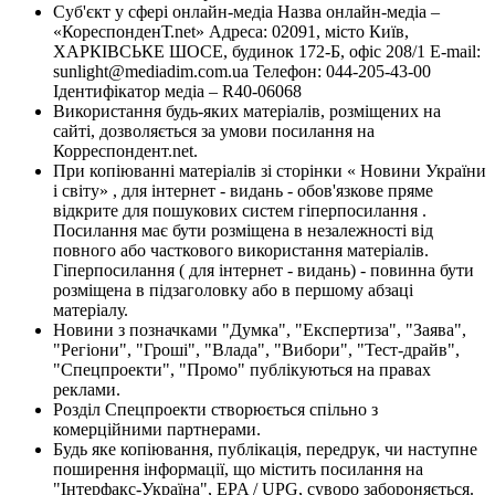
Суб'єкт у сфері онлайн-медіа Назва онлайн-медіа –
«КореспонденТ.net» Адреса: 02091, місто Київ,
ХАРКІВСЬКЕ ШОСЕ, будинок 172-Б, офіс 208/1 E-mail:
sunlight@mediadim.com.ua
Телефон: 044-205-43-00
Ідентифікатор медіа – R40-06068
Використання будь-яких матеріалів, розміщених на
сайті, дозволяється за умови посилання на
Корреспондент.net.
При копіюванні матеріалів зі сторінки « Новини України
і світу» , для інтернет - видань - обов'язкове пряме
відкрите для пошукових систем гіперпосилання .
Посилання має бути розміщена в незалежності від
повного або часткового використання матеріалів.
Гіперпосилання ( для інтернет - видань) - повинна бути
розміщена в підзаголовку або в першому абзаці
матеріалу.
Новини з позначками "Думка", "Експертиза", "Заява",
"Регіони", "Гроші", "Влада", "Вибори", "Тест-драйв",
"Спецпроекти", "Промо" публікуються на правах
реклами.
Розділ Спецпроекти створюється спільно з
комерційними партнерами.
Будь яке копіювання, публікація, передрук, чи наступне
поширення інформації, що містить посилання на
"Інтерфакс-Україна", EPA / UPG, суворо забороняється.