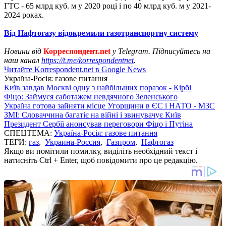
ГТС - 65 млрд куб. м у 2020 році і по 40 млрд куб. м у 2021-
2024 роках.
Від Нафтогазу відокремили газотранспортну систему
Новини від
Корреспондент.net
у Telegram. Підписуйтесь на
наш канал
https://t.me/korrespondentnet
.
Читайте Korrespondent.net в Google News
Україна-Росія: газове питання
Київ завдав Москві одну з найбільших поразок - Кірбі
Фіцо: Займуся саботажем невдячного Зеленського
Україна готова зайняти місце Угорщини в ЄС і НАТО - МЗС
ЗМІ: Словаччина багатіє на війні і звинувачує Київ
Президент Сербії анонсував переговори Фіцо і Путіна
СПЕЦТЕМА:
Україна-Росія: газове питання
ТЕГИ:
газ
,
Украина-Россия
,
Газпром
,
Нафтогаз
Якщо ви помітили помилку, виділіть необхідний текст і
натисніть Ctrl + Enter, щоб повідомити про це редакцію.