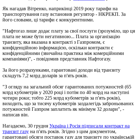
Як нагадав Вітренко, наприкінці 2019 року тарифи на
транспортування газу встановив регулятор - НКРЕКП. За
його словами, ці тарифи є конкурентними.
"Нафтогаз лише додає плату за свої послуги (зрозуміло, що ця
плата не може бути негативною... Плата за організацію
транзиту, яка вказана в контракті з Газпромом, є
конфіденційною інформацією, оскільки контракти є
конфіденційними (звичайна практика між комерційними
компаніями)", - повідомив представник Нафтогазу.
За його розрахунками, гарантовані доходи від транзиту
складуть 7,2 млрд доларів за п'ять років.
"З огляду на загальний обсяг гарантованих потужностей (65
млрд кубометрів у 2020 році і потім по 40 млрд на наступні
чотири роки; тобто 225 млрд кубометрів за п'ять років),
виходить, що за тисячу кубометрів заздалегідь заброньованих
потужностей Газпром заплатить як мінімум 32 долари", -
написав він.
Нагадаємо, 30 грудня
Україна і Росія підписали контракт на
транзит газу
на п'ять років. Згідно з цим документом,
гарантовані обсяги поставок газу для транзиту по українській