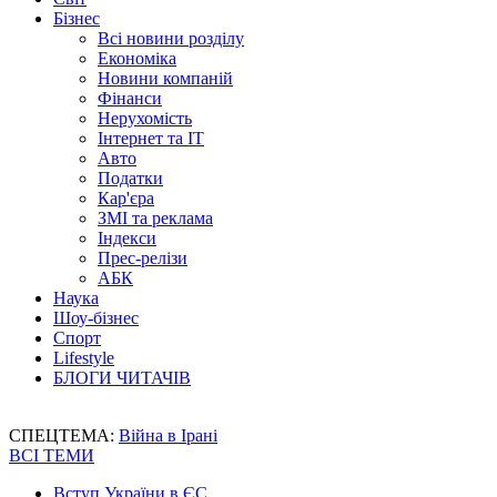
Бізнес
Всі новини розділу
Економіка
Новини компаній
Фінанси
Нерухомість
Інтернет та IT
Авто
Податки
Кар'єра
ЗМІ та реклама
Індекси
Прес-релізи
АБК
Наука
Шоу-бізнес
Спорт
Lifestyle
БЛОГИ ЧИТАЧІВ
СПЕЦТЕМА:
Війна в Ірані
ВСІ ТЕМИ
Вступ України в ЄС