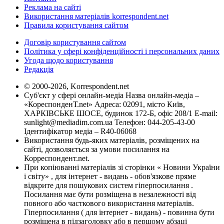
Реклама на сайті
Використання матеріалів korrespondent.net
Правила користування сайтом
Договір користування сайтом
Політика у сфері конфіденційності і персональних даних
Угода щодо користування
Редакція
© 2000-2026, Korrespondent.net
Суб'єкт у сфері онлайн-медіа Назва онлайн-медіа –
«КореспонденТ.net» Адреса: 02091, місто Київ,
ХАРКІВСЬКЕ ШОСЕ, будинок 172-Б, офіс 208/1 E-mail:
sunlight@mediadim.com.ua
Телефон: 044-205-43-00
Ідентифікатор медіа – R40-06068
Використання будь-яких матеріалів, розміщених на
сайті, дозволяється за умови посилання на
Корреспондент.net.
При копіюванні матеріалів зі сторінки « Новини України
і світу» , для інтернет - видань - обов'язкове пряме
відкрите для пошукових систем гіперпосилання .
Посилання має бути розміщена в незалежності від
повного або часткового використання матеріалів.
Гіперпосилання ( для інтернет - видань) - повинна бути
розміщена в підзаголовку або в першому абзаці