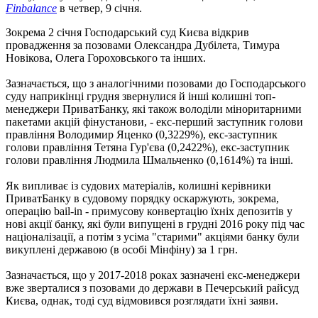
Finbalance
в четвер, 9 січня.
Зокрема 2 січня Господарський суд Києва відкрив
провадження за позовами Олександра Дубілета, Тимура
Новікова, Олега Гороховського та інших.
Зазначається, що з аналогічними позовами до Господарського
суду наприкінці грудня звернулися й інші колишні топ-
менеджери ПриватБанку, які також володіли міноритарними
пакетами акцій фінустанови, - екс-перший заступник голови
правління Володимир Яценко (0,3229%), екс-заступник
голови правління Тетяна Гур'єва (0,2422%), екс-заступник
голови правління Людмила Шмальченко (0,1614%) та інші.
Як випливає із судових матеріалів, колишні керівники
ПриватБанку в судовому порядку оскаржують, зокрема,
операцію bail-in - примусову конвертацію їхніх депозитів у
нові акції банку, які були випущені в грудні 2016 року під час
націоналізації, а потім з усіма "старими" акціями банку були
викуплені державою (в особі Мінфіну) за 1 грн.
Зазначається, що у 2017-2018 роках зазначені екс-менеджери
вже зверталися з позовами до держави в Печерський райсуд
Києва, однак, тоді суд відмовився розглядати їхні заяви.