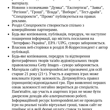
матеріалу.
Новини з позначками "Думка", "Експертиза", "Заява",
"Регіони", "Гроші", "Влада", "Вибори", "Тест-драйв",
"Спецпроекти", "Промо" публікуються на правах
реклами.
Розділ Спецпроекти створюється спільно з
комерційними партнерами.
Будь яке копіювання, публікація, передрук, чи наступне
поширення інформації, що містить посилання на
"Інтерфакс-Україна", EPA / UPG, суворо забороняється.
Власник веб-сторінки в розділі Я-Корреспондент є автор
публікації.
Будь-яке копіювання, передрук та відтворення
фотографічних творів та/або аудіовізуальних творів
правовласника Getty Images - суворо забороняється.
Матеріали сайту korrespondent.net призначені для осіб
старше 21 року (21+). Участь в азартних іграх може
викликати ігрову залежність. Дотримуйтесь правил
(принципів) відповідальної гри. При виявленні перших
ознак залежності негайно зверніться до спеціаліста.
Пам'ятайте, що участь в азартних іграх не може бути
джерелом доходів або альтернативою роботі.
Інформаційний ресурс korrespondent.net не проводить
ігри на реальні та/або віртуальні гроші, також сайт не
приймає ні в якій формі оплату ставок та інших