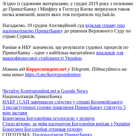
Згідно із судовими матеріалами, у грудні 2019 року з позовами
до ПриватБанку і Мінфіну в Госпсуд Києва звернулася також
низка компаній, кошти яких теж потрапили під bail-in.
Нагадаємо, 19 грудня Апеляційний суд
відклав справу про
націоналізацію ПриватБанку
до рішення Верховного Суду по
справі Суркісів.
Раніше в НБУ зазначили, що результати судових процесів по
ПриватБанку - один з найбільш масштабних
викликів для
макрофінансової стабільності України
.
Новини від
Корреспондент.net
у Telegram. Підписуйтесь на
наш канал
https://t.me/korrespondentnet
.
Читайте Korrespondent.net в Google News
Націоналізація ПриватБанку
НАБУ і САП завершили слідство у справі Коломойського
З ексзаступниці голови правління ПриватБанку стягнуто 5
млн застави
Бізнесмена Боголюбова оголосили у розшук
Стало відомо, за чиїм паспортом Боголюбов виїхав з України
Бізнесмен Боголюбов отримав підозру
СПЕЦТЕМА:
Націоналізація ПриватБанку