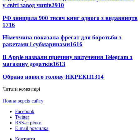
у світі завод чипів
2910
РФ знищила 900 тисяч книг одного з видавництв
1716
Німеччина показала фрегат для боротьби з
ракетами і субмаринами
1616
В Apple назвали причину вилучення Telegram з
магазину додатків
1613
Обрано нового голову НКРЕКП
1314
Читати коментарі
Повна версія сайту
Facebook
Twitter
RSS-стрічки
E-mail розсилка
Контакти