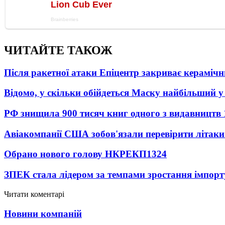
ЧИТАЙТЕ ТАКОЖ
Після ракетної атаки Епіцентр закриває керамічн
Відомо, у скільки обійдеться Маску найбільший у 
РФ знищила 900 тисяч книг одного з видавництв
Авіакомпанії США зобов'язали перевірити літаки
Обрано нового голову НКРЕКП
1324
ЗПЕК стала лідером за темпами зростання імпорт
Читати коментарі
Новини компаній