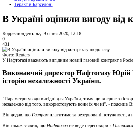
Теракт в Барселоні
В Україні оцінили вигоду від 
Корреспондент.biz, 9 січня 2020, 12:18
0
431
Фото: Reuters
У Нафтогазі вважають вигідним новий газовий контракт з Росі
Виконавчий директор Нафтогазу Юрій Ві
історію незалежності України.
"Параметри угоди вигідні для України, тому що вперше за істор
незалежно від того, використовують вони їх чи ні", - пояснив Ві
Він додав, що
Газпром
платитиме за резервовані потужності, а н
Він також заявив, що
Нафтогаз
не веде переговори з
Газпромо