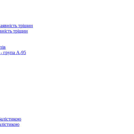
вність тріщин
пів
- група А-95
балістикою