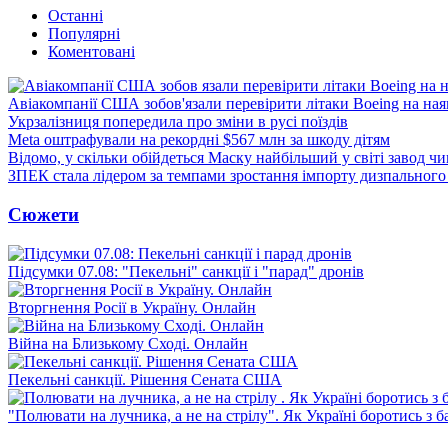
Останні
Популярні
Коментовані
Авіакомпанії США зобов'язали перевірити літаки Boeing на ная
Укрзалізниця попередила про зміни в русі поїздів
Meta оштрафували на рекордні $567 млн за шкоду дітям
Відомо, у скільки обійдеться Маску найбільший у світі завод чи
ЗПЕК стала лідером за темпами зростання імпорту дизпального 
Сюжети
Підсумки 07.08: "Пекельні" санкції і "парад" дронів
Вторгнення Росії в Україну. Онлайн
Війна на Близькому Сході. Онлайн
Пекельні санкції. Рішення Сената США
"Полювати на лучника, а не на стрілу". Як Україні боротись з 