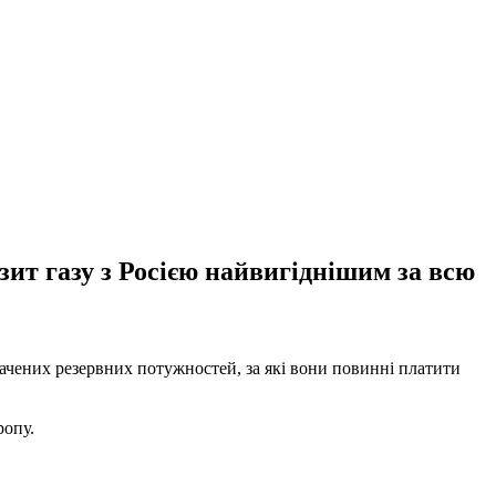
ит газу з Росією найвигіднішим за всю
значених резервних потужностей, за які вони повинні платити
ропу.