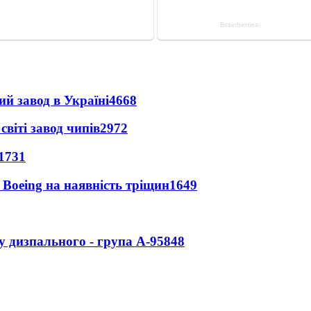
ий завод в Україні
4668
світі завод чипів
2972
1731
 Boeing на наявність тріщин
1649
у дизпального - група А-95
848