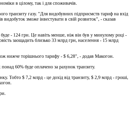
оміки в цілому, так і для споживачів.
вого транзиту газу. "Для видобувних підприємств тариф на вхід
ів видобуток зможе інвестувати в свій розвиток", - сказав
буде - 124 грн. Це навіть менше, ніж він був у минулому році -
вість заощадить близько 33 млрд грн, населення - 15 млрд
кож нижче торішнього тарифу - $ 6,28", - додав Макогон.
х понад 60% буде оплачено за рахунок транзиту.
. Тобто $ 7,2 млрд - це дохід від транзиту, $ 2,9 млрд - гроші,
когон.
ри.