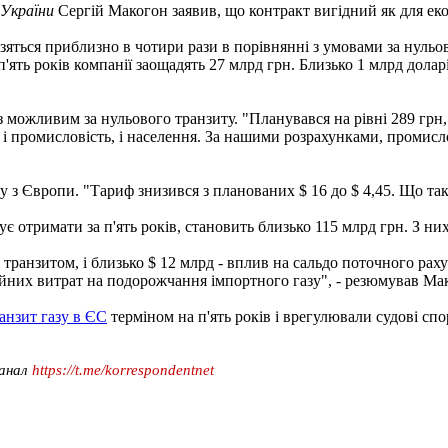
України
Сергій Макогон заявив, що контракт вигідний як для екон
зяться приблизно в чотири рази в порівнянні з умовами за нульо
 п'ять років компанії заощадять 27 млрд грн. Близько 1 млрд долар
з можливим за нульового транзиту. "Планувався на рівні 289 грн, 
і промисловість, і населення. За нашими розрахунками, промисло
зу з Європи. "Тариф знизився з планованих $ 16 до $ 4,45. Що та
є отримати за п'ять років, становить близько 115 млрд грн. З ни
анзитом, і близько $ 12 млрд - вплив на сальдо поточного рахунку
ційних витрат на подорожчання імпортного газу", - резюмував Ма
анзит газу в ЄС
терміном на п'ять років і врегулювали судові спо
канал
https://t.me/korrespondentnet