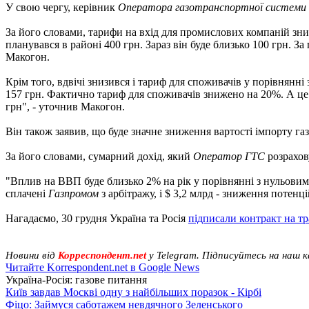
У свою чергу, керівник
Оператора газотранспортної системи 
За його словами, тарифи на вхід для промислових компаній зни
планувався в районі 400 грн. Зараз він буде близько 100 грн. За
Макогон.
Крім того, вдвічі знизився і тариф для споживачів у порівнянні 
157 грн. Фактично тариф для споживачів знижено на 20%. А це 
грн", - уточнив Макогон.
Він також заявив, що буде значне зниження вартості імпорту га
За його словами, сумарний дохід, який
Оператор ГТС
розрахову
"Вплив на ВВП буде близько 2% на рік у порівнянні з нульовим тр
сплачені
Газпромом
з арбітражу, і $ 3,2 млрд - зниження потен
Нагадаємо, 30 грудня Україна та Росія
підписали контракт на тр
Новини від
Корреспондент.net
у Telegram. Підписуйтесь на наш 
Читайте Korrespondent.net в Google News
Україна-Росія: газове питання
Київ завдав Москві одну з найбільших поразок - Кірбі
Фіцо: Займуся саботажем невдячного Зеленського