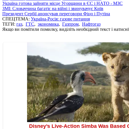
Україна готова зайняти місце Угорщини в ЄС і НАТО - МЗС
ЗМІ: Словаччина багатіє на війні і звинувачує Київ
Президент Сербії анонсував переговори Фіцо і Путіна
СПЕЦТЕМА:
Україна-Росія: газове питання
ТЕГИ:
газ
,
ГТС
,
экономика
,
Газпром
,
Нафтогаз
Якщо ви помітили помилку, виділіть необхідний текст і натисніт