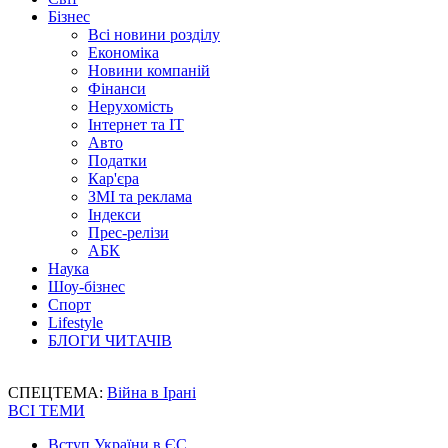
Бізнес
Всі новини розділу
Економіка
Новини компаній
Фінанси
Нерухомість
Інтернет та IT
Авто
Податки
Кар'єра
ЗМІ та реклама
Індекси
Прес-релізи
АБК
Наука
Шоу-бізнес
Спорт
Lifestyle
БЛОГИ ЧИТАЧІВ
СПЕЦТЕМА:
Війна в Ірані
ВСІ ТЕМИ
Вступ України в ЄС