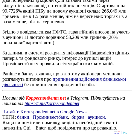
Два попередніх аукціони були визнані такими через
відсутність заявок від потенційних покупців. Стартова ціна
99,7726% акцій ПІБу на новому аукціоні складе 266,049 млн
гривень - це в 1,5 рази менше, ніж на вересневих торгах і в 2
рази менше, ніж на серпневих.
Згідно з повідомленням ПФТС, гарантійний внесок на участь
в аукціоні 11 лютого дорівнює 53,209 млн гривень (20%
початкової вартості лота).
За даними в системі розкриття інформації Нацкомісії з цінних
паперів та фондового ринку, інтерес до купівлі акцій
Промінвестбанку проявили сім українських компаній.
Раніше в банку заявили, що в лютому акціонери установи
розглянуть питання про
припинення здійснення банківської
діяльності
без припинення юридичної особи.
Новини від
Корреспондент.net
в Telegram. Підписуйтесь на
наш канал
https://t.me/korrespondentnet
Читайте Korrespondent.net в Google News
ТЕГИ:
банки
,
Проминвестбанк
,
биржа
,
аукцион.
Якщо ви помітили помилку, виділіть необхідний текст і
натисніть Ctrl + Enter, щоб повідомити про це редакцію.