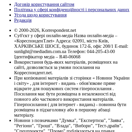
Договір користування сайтом
Політика у сфері конфіденційності і персональних даних
Угода щодо користування
Редакція
© 2000-2026, Korrespondent.net
Суб'єкт у сфері онлайн-медіа Назва онлайн-медіа –
«КореспонденТ.net» Адреса: 02091, місто Київ,
ХАРКІВСЬКЕ ШОСЕ, будинок 172-Б, офіс 208/1 E-mail:
sunlight@mediadim.com.ua
Телефон: 044-205-43-00
Ідентифікатор медіа – R40-06068
Використання будь-яких матеріалів, розміщених на
сайті, дозволяється за умови посилання на
Корреспондент.net.
При копіюванні матеріалів зі сторінки « Новини України
і світу» , для інтернет - видань - обов'язкове пряме
відкрите для пошукових систем гіперпосилання .
Посилання має бути розміщена в незалежності від
повного або часткового використання матеріалів.
Гіперпосилання ( для інтернет - видань) - повинна бути
розміщена в підзаголовку або в першому абзаці
матеріалу.
Новини з позначками "Думка", "Експертиза", "Заява",
"Регіони", "Гроші", "Влада", "Вибори", "Тест-драйв",
"Спецпроекти", "Промо" публікуються на правах