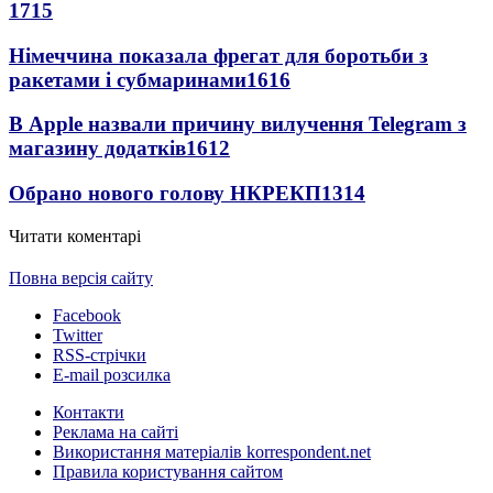
1715
Німеччина показала фрегат для боротьби з
ракетами і субмаринами
1616
В Apple назвали причину вилучення Telegram з
магазину додатків
1612
Обрано нового голову НКРЕКП
1314
Читати коментарі
Повна версія сайту
Facebook
Twitter
RSS-стрічки
E-mail розсилка
Контакти
Реклама на сайті
Використання матеріалів korrespondent.net
Правила користування сайтом