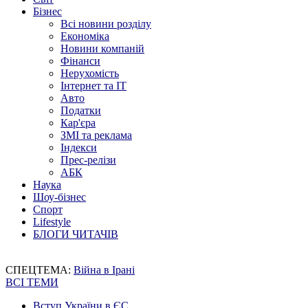
Бізнес
Всі новини розділу
Економіка
Новини компаній
Фінанси
Нерухомість
Інтернет та IT
Авто
Податки
Кар'єра
ЗМІ та реклама
Індекси
Прес-релізи
АБК
Наука
Шоу-бізнес
Спорт
Lifestyle
БЛОГИ ЧИТАЧІВ
СПЕЦТЕМА:
Війна в Ірані
ВСІ ТЕМИ
Вступ України в ЄС