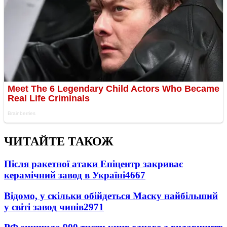
ЧИТАЙТЕ ТАКОЖ
Після ракетної атаки Епіцентр закриває
керамічний завод в Україні
4667
Відомо, у скільки обійдеться Маску найбільший
у світі завод чипів
2971