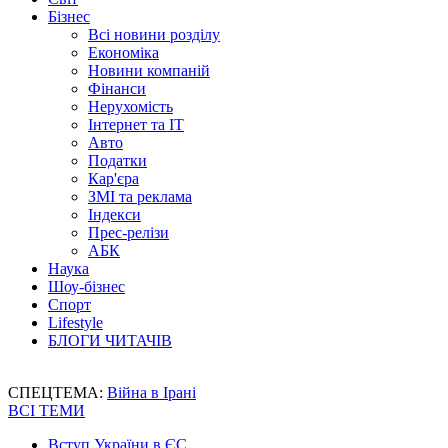
Бізнес
Всі новини розділу
Економіка
Новини компаній
Фінанси
Нерухомість
Інтернет та IT
Авто
Податки
Кар'єра
ЗМІ та реклама
Індекси
Прес-релізи
АБК
Наука
Шоу-бізнес
Спорт
Lifestyle
БЛОГИ ЧИТАЧІВ
СПЕЦТЕМА:
Війна в Ірані
ВСІ ТЕМИ
Вступ України в ЄС