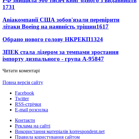
РФ знищила 900 тисяч книг одного з видавництв
1731
Авіакомпанії США зобов'язали перевірити
літаки Boeing на наявність тріщин
1617
Обрано нового голову НКРЕКП
1324
ЗПЕК стала лідером за темпами зростання
імпорту дизпального - група А-95
847
Читати коментарі
Повна версія сайту
Facebook
Twitter
RSS-стрічки
E-mail розсилка
Контакти
Реклама на сайті
Використання матеріалів korrespondent.net
Правила користування сайтом