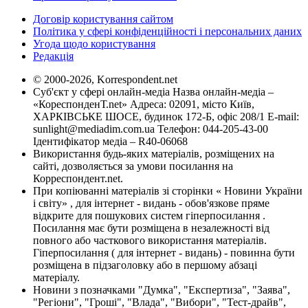
Договір користування сайтом
Політика у сфері конфіденційності і персональних даних
Угода щодо користування
Редакція
© 2000-2026, Korrespondent.net
Суб'єкт у сфері онлайн-медіа Назва онлайн-медіа –
«КореспонденТ.net» Адреса: 02091, місто Київ,
ХАРКІВСЬКЕ ШОСЕ, будинок 172-Б, офіс 208/1 E-mail:
sunlight@mediadim.com.ua
Телефон: 044-205-43-00
Ідентифікатор медіа – R40-06068
Використання будь-яких матеріалів, розміщених на
сайті, дозволяється за умови посилання на
Корреспондент.net.
При копіюванні матеріалів зі сторінки « Новини України
і світу» , для інтернет - видань - обов'язкове пряме
відкрите для пошукових систем гіперпосилання .
Посилання має бути розміщена в незалежності від
повного або часткового використання матеріалів.
Гіперпосилання ( для інтернет - видань) - повинна бути
розміщена в підзаголовку або в першому абзаці
матеріалу.
Новини з позначками "Думка", "Експертиза", "Заява",
"Регіони", "Гроші", "Влада", "Вибори", "Тест-драйв",