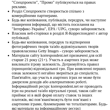
"Спецпроекти", "Промо" публікуються на правах
реклами.
Розділ Спецпроекти створюється спільно з
комерційними партнерами.
Будь яке копіювання, публікація, передрук, чи наступне
поширення інформації, що містить посилання на
"Інтерфакс-Україна", EPA / UPG, суворо забороняється.
Власник веб-сторінки в розділі Я-Корреспондент є автор
публікації.
Будь-яке копіювання, передрук та відтворення
фотографічних творів та/або аудіовізуальних творів
правовласника Getty Images - суворо забороняється.
Матеріали сайту korrespondent.net призначені для осіб
старше 21 року (21+). Участь в азартних іграх може
викликати ігрову залежність. Дотримуйтесь правил
(принципів) відповідальної гри. При виявленні перших
ознак залежності негайно зверніться до спеціаліста.
Пам'ятайте, що участь в азартних іграх не може бути
джерелом доходів або альтернативою роботі.
Інформаційний ресурс korrespondent.net не проводить
ігри на реальні та/або віртуальні гроші, також сайт не
приймає ні в якій формі оплату ставок та інших
платежів, які пов’язані/можуть бути пов’язані з
азартними іграми, букмекерами чи тоталізаторами. Будь-
які матеріали на інформаційному ресурсі