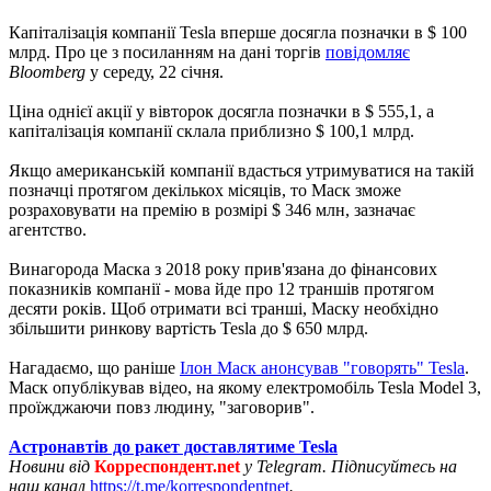
Капіталізація компанії Tesla вперше досягла позначки в $ 100
млрд. Про це з посиланням на дані торгів
повідомляє
Bloomberg
у середу, 22 січня.
Ціна однієї акції у вівторок досягла позначки в $ 555,1, а
капіталізація компанії склала приблизно $ 100,1 млрд.
Якщо американській компанії вдасться утримуватися на такій
позначці протягом декількох місяців, то Маск зможе
розраховувати на премію в розмірі $ 346 млн, зазначає
агентство.
Винагорода Маска з 2018 року прив'язана до фінансових
показників компанії - мова йде про 12 траншів протягом
десяти років. Щоб отримати всі транші, Маску необхідно
збільшити ринкову вартість Tesla до $ 650 млрд.
Нагадаємо, що раніше
Ілон Маск анонсував "говорять" Tesla
.
Маск опублікував відео, на якому електромобіль Tesla Model 3,
проїжджаючи повз людину, "заговорив".
Астронавтів до ракет доставлятиме Tesla
Новини від
Корреспондент.net
у Telegram. Підписуйтесь на
наш канал
https://t.me/korrespondentnet
.