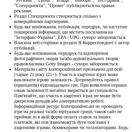
"Регіони", "Гроші", "Влада", "Вибори", "Тест-драйв",
"Спецпроекти", "Промо" публікуються на правах
реклами.
Розділ Спецпроекти створюється спільно з
комерційними партнерами.
Будь яке копіювання, публікація, передрук, чи наступне
поширення інформації, що містить посилання на
"Інтерфакс-Україна", EPA / UPG, суворо забороняється.
Власник веб-сторінки в розділі Я-Корреспондент є автор
публікації.
Будь-яке копіювання, передрук та відтворення
фотографічних творів та/або аудіовізуальних творів
правовласника Getty Images - суворо забороняється.
Матеріали сайту korrespondent.net призначені для осіб
старше 21 року (21+). Участь в азартних іграх може
викликати ігрову залежність. Дотримуйтесь правил
(принципів) відповідальної гри. При виявленні перших
ознак залежності негайно зверніться до спеціаліста.
Пам'ятайте, що участь в азартних іграх не може бути
джерелом доходів або альтернативою роботі.
Інформаційний ресурс korrespondent.net не проводить
ігри на реальні та/або віртуальні гроші, також сайт не
приймає ні в якій формі оплату ставок та інших
платежів, які пов’язані/можуть бути пов’язані з
азартними іграми, букмекерами чи тоталізаторами. Будь-