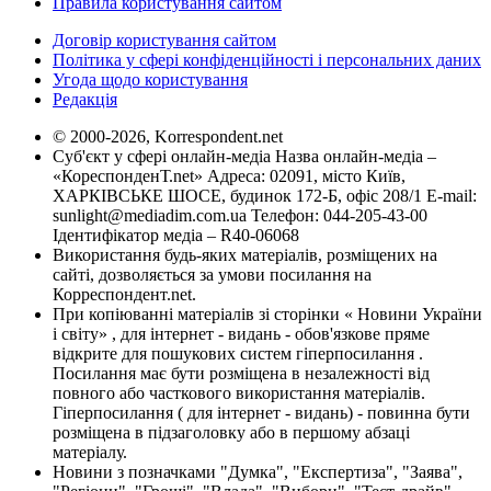
Правила користування сайтом
Договір користування сайтом
Політика у сфері конфіденційності і персональних даних
Угода щодо користування
Редакція
© 2000-2026, Korrespondent.net
Суб'єкт у сфері онлайн-медіа Назва онлайн-медіа –
«КореспонденТ.net» Адреса: 02091, місто Київ,
ХАРКІВСЬКЕ ШОСЕ, будинок 172-Б, офіс 208/1 E-mail:
sunlight@mediadim.com.ua
Телефон: 044-205-43-00
Ідентифікатор медіа – R40-06068
Використання будь-яких матеріалів, розміщених на
сайті, дозволяється за умови посилання на
Корреспондент.net.
При копіюванні матеріалів зі сторінки « Новини України
і світу» , для інтернет - видань - обов'язкове пряме
відкрите для пошукових систем гіперпосилання .
Посилання має бути розміщена в незалежності від
повного або часткового використання матеріалів.
Гіперпосилання ( для інтернет - видань) - повинна бути
розміщена в підзаголовку або в першому абзаці
матеріалу.
Новини з позначками "Думка", "Експертиза", "Заява",