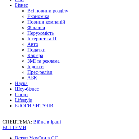
Бізнес
Всі новини розділу
Економіка
Новини компаній
Фінанси
Нерухомість
Інтернет та IT
Авто
Податки
Кар'єра
ЗМІ та реклама
Індекси
Прес-релізи
АБК
Наука
Шоу-бізнес
Спорт
Lifestyle
БЛОГИ ЧИТАЧІВ
СПЕЦТЕМА:
Війна в Ірані
ВСІ ТЕМИ
Вступ України в ЄС