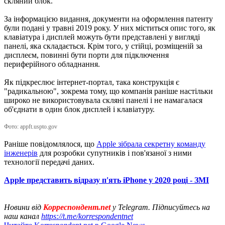
скляний блок.
За інформацією видання, документи на оформлення патенту
були подані у травні 2019 року. У них міститься опис того, як
клавіатура і дисплей можуть бути представлені у вигляді
панелі, яка складається. Крім того, у стійці, розміщеній за
дисплеєм, повинні бути порти для підключення
периферійного обладнання.
Як підкреслює інтернет-портал, така конструкція є
"радикальною", зокрема тому, що компанія раніше настільки
широко не використовувала скляні панелі і не намагалася
об'єднати в один блок дисплей і клавіатуру.
Фото: appft.uspto.gov
Раніше повідомлялося, що
Apple зібрала секретну команду
інженерів
для розробки супутників і пов'язаної з ними
технології передачі даних.
Apple представить відразу п'ять iPhone у 2020 році - ЗМІ
Новини від
Корреспондент.net
у Telegram. Підписуйтесь на
наш канал
https://t.me/korrespondentnet