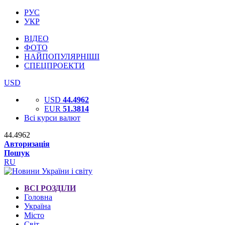
РУС
УКР
ВІДЕО
ФОТО
НАЙПОПУЛЯРНІШІ
СПЕЦПРОЕКТИ
USD
USD
44.4962
EUR
51.3814
Всі курси валют
44.4962
Авторизація
Пошук
RU
ВСІ РОЗДІЛИ
Головна
Україна
Місто
Світ