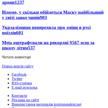
дрони
1237
Відомо, у скільки обійдеться Маску найбільший
у світі завод чипів
903
Укрзалізниця попередила про зміни в русі
поїздів
601
Meta оштрафували на рекордні $567 млн за
шкоду дітям
537
Читати коментарі
Повна версія сайту
Facebook
Twitter
RSS-стрічки
E-mail розсилка
Контакти
Реклама на сайті
Використання матеріалів korrespondent.net