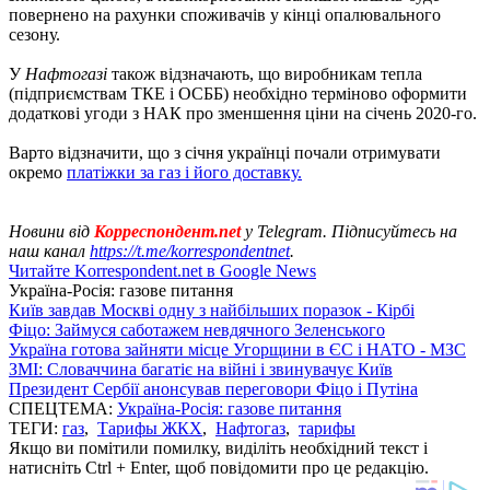
повернено на рахунки споживачів у кінці опалювального
сезону.
У
Нафтогазі
також відзначають, що виробникам тепла
(підприємствам ТКЕ і ОСББ) необхідно терміново оформити
додаткові угоди з НАК про зменшення ціни на січень 2020-го.
Варто відзначити, що з січня українці почали отримувати
окремо
платіжки за газ і його доставку.
Новини від
Корреспондент.net
у Telegram. Підписуйтесь на
наш канал
https://t.me/korrespondentnet
.
Читайте Korrespondent.net в Google News
Україна-Росія: газове питання
Київ завдав Москві одну з найбільших поразок - Кірбі
Фіцо: Займуся саботажем невдячного Зеленського
Україна готова зайняти місце Угорщини в ЄС і НАТО - МЗС
ЗМІ: Словаччина багатіє на війні і звинувачує Київ
Президент Сербії анонсував переговори Фіцо і Путіна
СПЕЦТЕМА:
Україна-Росія: газове питання
ТЕГИ:
газ
,
Тарифы ЖКХ
,
Нафтогаз
,
тарифы
Якщо ви помітили помилку, виділіть необхідний текст і
натисніть Ctrl + Enter, щоб повідомити про це редакцію.