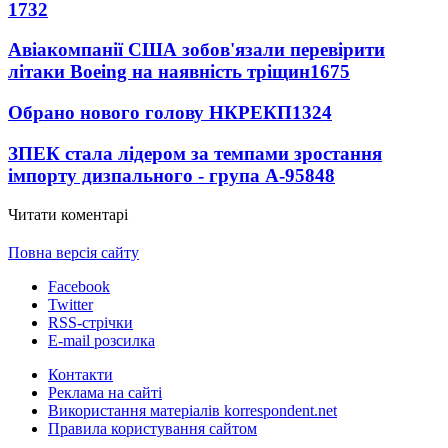
1732
Авіакомпанії США зобов'язали перевірити
літаки Boeing на наявність тріщин
1675
Обрано нового голову НКРЕКП
1324
ЗПЕК стала лідером за темпами зростання
імпорту дизпального - група А-95
848
Читати коментарі
Повна версія сайту
Facebook
Twitter
RSS-стрічки
E-mail розсилка
Контакти
Реклама на сайті
Використання матеріалів korrespondent.net
Правила користування сайтом