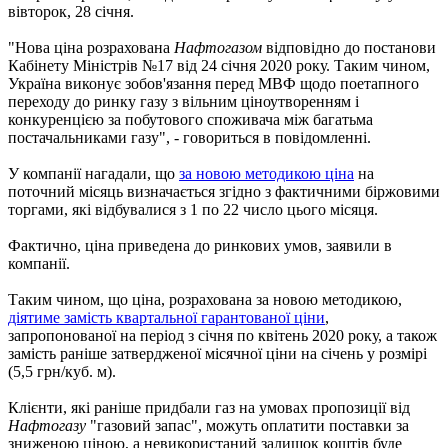
вівторок, 28 січня.
"Нова ціна розрахована
Нафтогазом
відповідно до постанови
Кабінету Міністрів №17 від 24 січня 2020 року. Таким чином,
Україна виконує зобов'язання перед МВФ щодо поетапного
переходу до ринку газу з вільним ціноутворенням і
конкуренцією за побутового споживача між багатьма
постачальниками газу", - говориться в повідомленні.
У компанії нагадали, що
за новою методикою ціна
на
поточний місяць визначається згідно з фактичними біржовими
торгами, які відбувалися з 1 по 22 число цього місяця.
Фактично, ціна приведена до ринкових умов, заявили в
компанії.
Таким чином, що ціна, розрахована за новою методикою,
діятиме замість квартальної гарантованої ціни
,
запропонованої на період з січня по квітень 2020 року, а також
замість раніше затвердженої місячної ціни на січень у розмірі
(5,5 грн/куб. м).
Клієнти, які раніше придбали газ на умовах пропозиції від
Нафтогазу
"газовий запас", можуть оплатити поставки за
зниженою ціною, а невикористаний залишок коштів буде