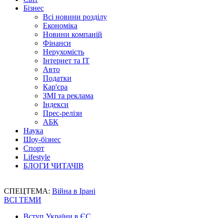
Бізнес
Всі новини розділу
Економіка
Новини компаній
Фінанси
Нерухомість
Інтернет та IT
Авто
Податки
Кар'єра
ЗМІ та реклама
Індекси
Прес-релізи
АБК
Наука
Шоу-бізнес
Спорт
Lifestyle
БЛОГИ ЧИТАЧІВ
СПЕЦТЕМА:
Війна в Ірані
ВСІ ТЕМИ
Вступ України в ЄС