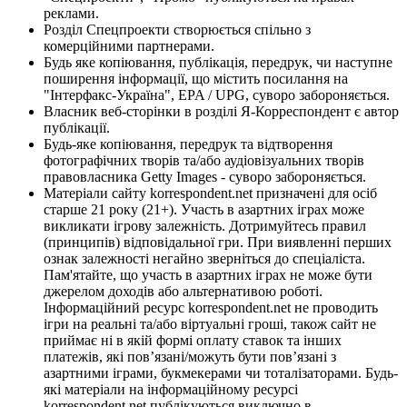
реклами.
Розділ Спецпроекти створюється спільно з
комерційними партнерами.
Будь яке копіювання, публікація, передрук, чи наступне
поширення інформації, що містить посилання на
"Інтерфакс-Україна", EPA / UPG, суворо забороняється.
Власник веб-сторінки в розділі Я-Корреспондент є автор
публікації.
Будь-яке копіювання, передрук та відтворення
фотографічних творів та/або аудіовізуальних творів
правовласника Getty Images - суворо забороняється.
Матеріали сайту korrespondent.net призначені для осіб
старше 21 року (21+). Участь в азартних іграх може
викликати ігрову залежність. Дотримуйтесь правил
(принципів) відповідальної гри. При виявленні перших
ознак залежності негайно зверніться до спеціаліста.
Пам'ятайте, що участь в азартних іграх не може бути
джерелом доходів або альтернативою роботі.
Інформаційний ресурс korrespondent.net не проводить
ігри на реальні та/або віртуальні гроші, також сайт не
приймає ні в якій формі оплату ставок та інших
платежів, які пов’язані/можуть бути пов’язані з
азартними іграми, букмекерами чи тоталізаторами. Будь-
які матеріали на інформаційному ресурсі
korrespondent.net публікуються виключно в