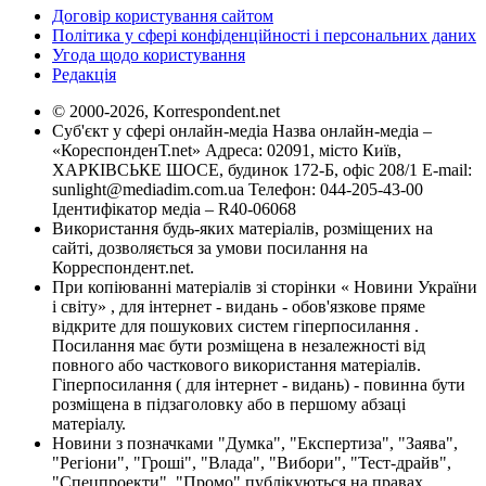
Договір користування сайтом
Політика у сфері конфіденційності і персональних даних
Угода щодо користування
Редакція
© 2000-2026, Korrespondent.net
Суб'єкт у сфері онлайн-медіа Назва онлайн-медіа –
«КореспонденТ.net» Адреса: 02091, місто Київ,
ХАРКІВСЬКЕ ШОСЕ, будинок 172-Б, офіс 208/1 E-mail:
sunlight@mediadim.com.ua
Телефон: 044-205-43-00
Ідентифікатор медіа – R40-06068
Використання будь-яких матеріалів, розміщених на
сайті, дозволяється за умови посилання на
Корреспондент.net.
При копіюванні матеріалів зі сторінки « Новини України
і світу» , для інтернет - видань - обов'язкове пряме
відкрите для пошукових систем гіперпосилання .
Посилання має бути розміщена в незалежності від
повного або часткового використання матеріалів.
Гіперпосилання ( для інтернет - видань) - повинна бути
розміщена в підзаголовку або в першому абзаці
матеріалу.
Новини з позначками "Думка", "Експертиза", "Заява",
"Регіони", "Гроші", "Влада", "Вибори", "Тест-драйв",
"Спецпроекти", "Промо" публікуються на правах