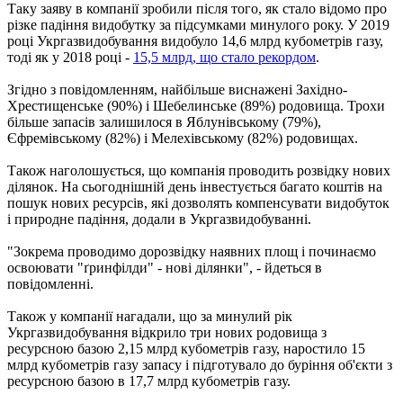
Таку заяву в компанії зробили після того, як стало відомо про
різке падіння видобутку за підсумками минулого року. У 2019
році Укргазвидобування видобуло 14,6 млрд кубометрів газу,
тоді як у 2018 році -
15,5 млрд, що стало рекордом
.
Згідно з повідомленням, найбільше виснажені Західно-
Хрестищенське (90%) і Шебелинське (89%) родовища. Трохи
більше запасів залишилося в Яблунівському (79%),
Єфремівському (82%) і Мелехівському (82%) родовищах.
Також наголошується, що компанія проводить розвідку нових
ділянок. На сьогоднішній день інвестується багато коштів на
пошук нових ресурсів, які дозволять компенсувати видобуток
і природне падіння, додали в Укргазвидобуванні.
"Зокрема проводимо дорозвідку наявних площ і починаємо
освоювати "ґринфілди" - нові ділянки", - йдеться в
повідомленні.
Також у компанії нагадали, що за минулий рік
Укргазвидобування відкрило три нових родовища з
ресурсною базою 2,15 млрд кубометрів газу, наростило 15
млрд кубометрів газу запасу і підготувало до буріння об'єкти з
ресурсною базою в 17,7 млрд кубометрів газу.