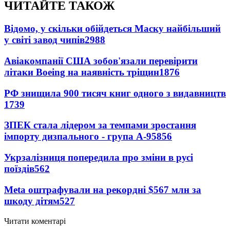
ЧИТАЙТЕ ТАКОЖ
Відомо, у скільки обійдеться Маску найбільший
у світі завод чипів
2988
Авіакомпанії США зобов'язали перевірити
літаки Boeing на наявність тріщин
1876
РФ знищила 900 тисяч книг одного з видавництв
1739
ЗПЕК стала лідером за темпами зростання
імпорту дизпального - група А-95
856
Укрзалізниця попередила про зміни в русі
поїздів
562
Meta оштрафували на рекордні $567 млн за
шкоду дітям
527
Читати коментарі