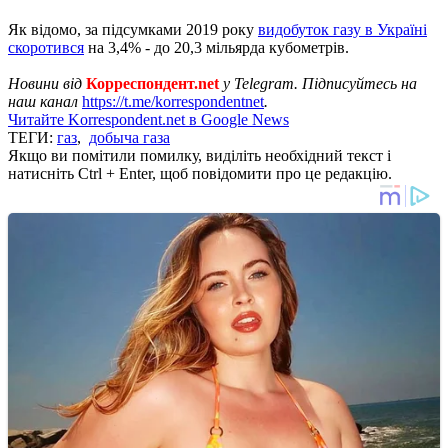
Як відомо, за підсумками 2019 року
видобуток газу в Україні
скоротився
на 3,4% - до 20,3 мільярда кубометрів.
Новини від
Корреспондент.net
у Telegram. Підписуйтесь на
наш канал
https://t.me/korrespondentnet
.
Читайте Korrespondent.net в Google News
ТЕГИ:
газ
,
добыча газа
Якщо ви помітили помилку, виділіть необхідний текст і
натисніть Ctrl + Enter, щоб повідомити про це редакцію.