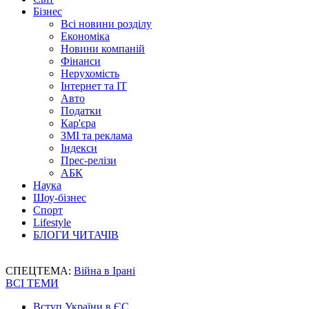
Бізнес
Всі новини розділу
Економіка
Новини компаній
Фінанси
Нерухомість
Інтернет та IT
Авто
Податки
Кар'єра
ЗМІ та реклама
Індекси
Прес-релізи
АБК
Наука
Шоу-бізнес
Спорт
Lifestyle
БЛОГИ ЧИТАЧІВ
СПЕЦТЕМА:
Війна в Ірані
ВСІ ТЕМИ
Вступ України в ЄС