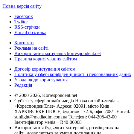
Повна версія сайту
Facebook
Twitter
RSS-стрічки
E-mail розсилка
Контакти
Реклама на сайті
Використання матеріалів korrespondent.net
Правила користування сайтом
Договір користування сайтом
Політика у сфері конфіденційності і персональних даних
Угода щодо користування
Редакція
© 2000-2026, Korrespondent.net
Суб'єкт у сфері онлайн-медіа Назва онлайн-медіа –
«КореспонденТ.net» Адреса: 02091, місто Київ,
ХАРКІВСЬКЕ ШОСЕ, будинок 172-Б, офіс 208/1 E-mail:
sunlight@mediadim.com.ua
Телефон: 044-205-43-00
Ідентифікатор медіа – R40-06068
Використання будь-яких матеріалів, розміщених на
сайті, дозволяється за умови посилання на