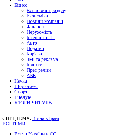
Бізнес
Всі новини розділу
Економіка
Новини компаній
Фінанси
Нерухомість
Інтернет та IT
Авто
Податки
Кар'єра
ЗМІ та реклама
Індекси
Прес-релізи
АБК
Наука
Шоу-бізнес
Спорт
Lifestyle
БЛОГИ ЧИТАЧІВ
СПЕЦТЕМА:
Війна в Ірані
ВСІ ТЕМИ
Вступ України в ЄС