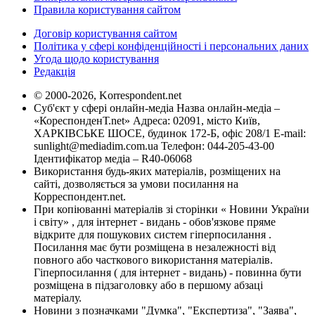
Правила користування сайтом
Договір користування сайтом
Політика у сфері конфіденційності і персональних даних
Угода щодо користування
Редакція
© 2000-2026, Korrespondent.net
Суб'єкт у сфері онлайн-медіа Назва онлайн-медіа –
«КореспонденТ.net» Адреса: 02091, місто Київ,
ХАРКІВСЬКЕ ШОСЕ, будинок 172-Б, офіс 208/1 E-mail:
sunlight@mediadim.com.ua
Телефон: 044-205-43-00
Ідентифікатор медіа – R40-06068
Використання будь-яких матеріалів, розміщених на
сайті, дозволяється за умови посилання на
Корреспондент.net.
При копіюванні матеріалів зі сторінки « Новини України
і світу» , для інтернет - видань - обов'язкове пряме
відкрите для пошукових систем гіперпосилання .
Посилання має бути розміщена в незалежності від
повного або часткового використання матеріалів.
Гіперпосилання ( для інтернет - видань) - повинна бути
розміщена в підзаголовку або в першому абзаці
матеріалу.
Новини з позначками "Думка", "Експертиза", "Заява",