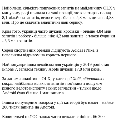
Найбільша кількість пошукових запитів на майданчику OLX у
минулому році припала на такі позиції, як: квартира - понад
8,1 мільйона запитів, велосипед - більше 5,8 млн, диван - 4,88
млн. Про це свідчать аналітичні дані сервісу.
Крім того, українці часто шукали кросівки - більше 4,84 млн
запитів і роботу - більше, ніж 4,2 млн запитів, а також будинки
- 3,3 млн запитів.
Серед спортивних брендів лідирують Adidas і Nike, з
невеликим відривом на користь першого.
Найпопулярнішим девайсом для українців у 2019 році став
iPhone 7, загалом техніку Apple шукали 17,8 млн разів.
За даними аналітиків OLX, у категорії
Хобі, відпочинок і
спорт
найбільша кількість запитів пов'язана з пошуком
різного велотранспорту і їхніх запчастин - тільки щодо
Android було більше 1 млн запитів.
Іншим популярним товаром у цій категорії був намет - майже
200 тисяч запитів на Android.
Користувачі цієї ОС також часто шукали спінінг - 66 300