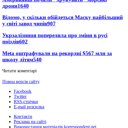
дрони
1640
Відомо, у скільки обійдеться Маску найбільший
у світі завод чипів
907
Укрзалізниця попередила про зміни в русі
поїздів
602
Meta оштрафували на рекордні $567 млн за
шкоду дітям
540
Читати коментарі
Повна версія сайту
Facebook
Twitter
RSS-стрічки
E-mail розсилка
Контакти
Реклама на сайті
Використання матеріалів korrespondent.net