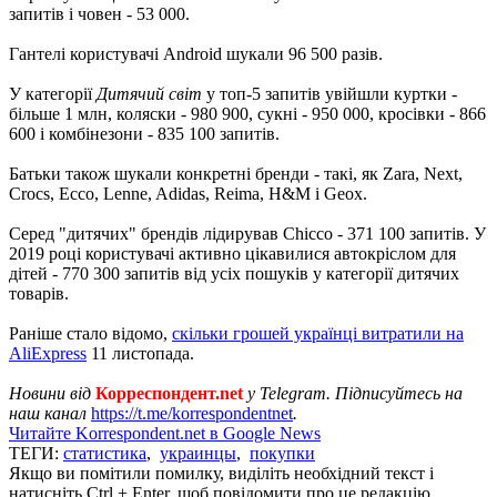
запитів і човен - 53 000.
Гантелі користувачі Android шукали 96 500 разів.
У категорії
Дитячий світ
у топ-5 запитів увійшли куртки -
більше 1 млн, коляски - 980 900, сукні - 950 000, кросівки - 866
600 і комбінезони - 835 100 запитів.
Батьки також шукали конкретні бренди - такі, як Zara, Next,
Crocs, Ecco, Lenne, Adidas, Reima, H&M і Geox.
Серед "дитячих" брендів лідирував Chicco - 371 100 запитів. У
2019 році користувачі активно цікавилися автокріслом для
дітей - 770 300 запитів від усіх пошуків у категорії дитячих
товарів.
Раніше стало відомо,
скільки грошей українці витратили на
AliExpress
11 листопада.
Новини від
Корреспондент.net
у Telegram. Підписуйтесь на
наш канал
https://t.me/korrespondentnet
.
Читайте Korrespondent.net в Google News
ТЕГИ:
статистика
,
украинцы
,
покупки
Якщо ви помітили помилку, виділіть необхідний текст і
натисніть Ctrl + Enter, щоб повідомити про це редакцію.