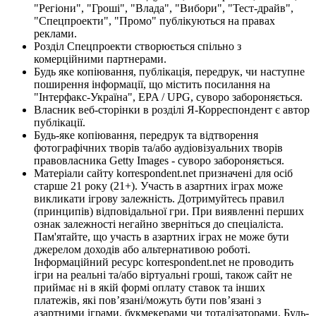
"Регіони", "Гроші", "Влада", "Вибори", "Тест-драйв",
"Спецпроекти", "Промо" публікуються на правах
реклами.
Розділ Спецпроекти створюється спільно з
комерційними партнерами.
Будь яке копіювання, публікація, передрук, чи наступне
поширення інформації, що містить посилання на
"Інтерфакс-Україна", EPA / UPG, суворо забороняється.
Власник веб-сторінки в розділі Я-Корреспондент є автор
публікації.
Будь-яке копіювання, передрук та відтворення
фотографічних творів та/або аудіовізуальних творів
правовласника Getty Images - суворо забороняється.
Матеріали сайту korrespondent.net призначені для осіб
старше 21 року (21+). Участь в азартних іграх може
викликати ігрову залежність. Дотримуйтесь правил
(принципів) відповідальної гри. При виявленні перших
ознак залежності негайно зверніться до спеціаліста.
Пам'ятайте, що участь в азартних іграх не може бути
джерелом доходів або альтернативою роботі.
Інформаційний ресурс korrespondent.net не проводить
ігри на реальні та/або віртуальні гроші, також сайт не
приймає ні в якій формі оплату ставок та інших
платежів, які пов’язані/можуть бути пов’язані з
азартними іграми, букмекерами чи тоталізаторами. Будь-