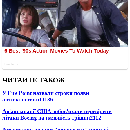
ЧИТАЙТЕ ТАКОЖ
У Fire Point назвали строки появи
антибалістики
11186
Авіакомпанії США зобов'язали перевірити
літаки Boeing на наявність тріщин
2112
Американці почали "друкувати" морські