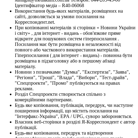
Ідентифікатор медіа – R40-06068
Використання будь-яких матеріалів, розміщених на
сайті, дозволяється за умови посилання на
Корреспондент.net.
При копіюванні матеріалів зі сторінки « Новини України
і світу» , для інтернет - видань - обов'язкове пряме
відкрите для пошукових систем гіперпосилання .
Посилання має бути розміщена в незалежності від
повного або часткового використання матеріалів.
Гіперпосилання ( для інтернет - видань) - повинна бути
розміщена в підзаголовку або в першому абзаці
матеріалу.
Новини з позначками "Думка", "Експертиза", "Заява",
"Регіони", "Гроші", "Влада", "Вибори", "Тест-драйв",
"Спецпроекти", "Промо" публікуються на правах
реклами.
Розділ Спецпроекти створюється спільно з
комерційними партнерами.
Будь яке копіювання, публікація, передрук, чи наступне
поширення інформації, що містить посилання на
"Інтерфакс-Україна", EPA / UPG, суворо забороняється.
Власник веб-сторінки в розділі Я-Корреспондент є автор
публікації.
Будь-яке копіювання, передрук та відтворення