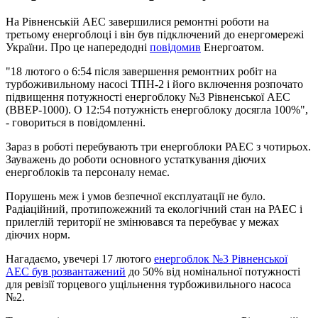
На Рівненській АЕС завершилися ремонтні роботи на
третьому енергоблоці і він був підключений до енергомережі
України. Про це напередодні
повідомив
Енергоатом.
"18 лютого о 6:54 після завершення ремонтних робіт на
турбоживильному насосі ТПН-2 і його включення розпочато
підвищення потужності енергоблоку №3 Рівненської АЕС
(ВВЕР-1000). О 12:54 потужність енергоблоку досягла 100%",
- говориться в повідомленні.
Зараз в роботі перебувають три енергоблоки РАЕС з чотирьох.
Зауважень до роботи основного устаткування діючих
енергоблоків та персоналу немає.
Порушень меж і умов безпечної експлуатації не було.
Радіаційний, протипожежний та екологічний стан на РАЕС і
прилеглій території не змінювався та перебуває у межах
діючих норм.
Нагадаємо, увечері 17 лютого
енергоблок №3 Рівненської
АЕС був розвантажений
до 50% від номінальної потужності
для ревізії торцевого ущільнення турбоживильного насоса
№2.