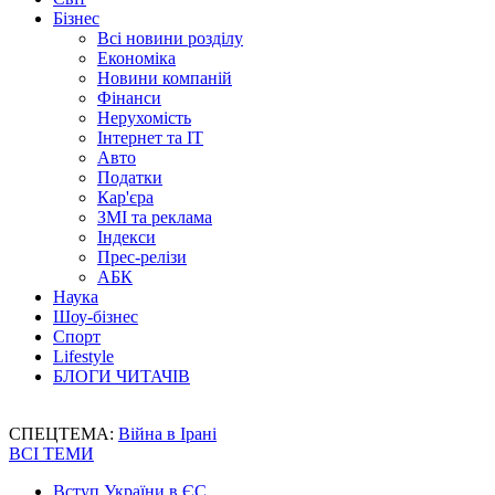
Бізнес
Всі новини розділу
Економіка
Новини компаній
Фінанси
Нерухомість
Інтернет та IT
Авто
Податки
Кар'єра
ЗМІ та реклама
Індекси
Прес-релізи
АБК
Наука
Шоу-бізнес
Спорт
Lifestyle
БЛОГИ ЧИТАЧІВ
СПЕЦТЕМА:
Війна в Ірані
ВСІ ТЕМИ
Вступ України в ЄС