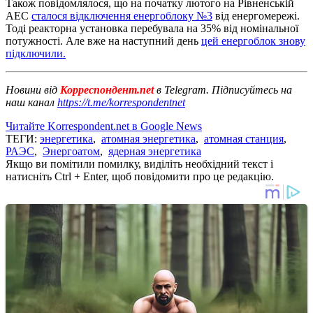
Також повідомлялося, що на початку лютого на Рівненській
АЕС
сталося відключення енергоблоку №3
від енергомережі.
Тоді реакторна установка перебувала на 35% від номінальної
потужності. Але вже на наступний день
цей енергоблок знову
підключили.
Новини від
Корреспондент.net
в Telegram. Підписуйтесь на
наш канал
https://t.me/korrespondentnet
Читайте Korrespondent.net в Google News
ТЕГИ:
энергетика
,
атомная энергетика
,
атомная станция
,
РАЭС
,
Энергоатом
,
ядерная энергетика
Якщо ви помітили помилку, виділіть необхідний текст і
натисніть Ctrl + Enter, щоб повідомити про це редакцію.