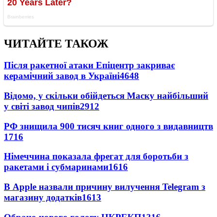
ЧИТАЙТЕ ТАКОЖ
Після ракетної атаки Епіцентр закриває
керамічний завод в Україні
4648
Відомо, у скільки обійдеться Маску найбільший
у світі завод чипів
2912
РФ знищила 900 тисяч книг одного з видавництв
1716
Німеччина показала фрегат для боротьби з
ракетами і субмаринами
1616
В Apple назвали причину вилучення Telegram з
магазину додатків
1613