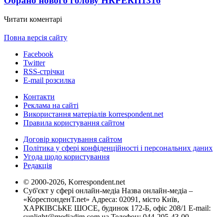
Обрано нового голову НКРЕКП
1316
Читати коментарі
Повна версія сайту
Facebook
Twitter
RSS-стрічки
E-mail розсилка
Контакти
Реклама на сайті
Використання матеріалів korrespondent.net
Правила користування сайтом
Договір користування сайтом
Політика у сфері конфіденційності і персональних даних
Угода щодо користування
Редакція
© 2000-2026, Korrespondent.net
Суб'єкт у сфері онлайн-медіа Назва онлайн-медіа –
«КореспонденТ.net» Адреса: 02091, місто Київ,
ХАРКІВСЬКЕ ШОСЕ, будинок 172-Б, офіс 208/1 E-mail:
sunlight@mediadim.com.ua
Телефон: 044-205-43-00