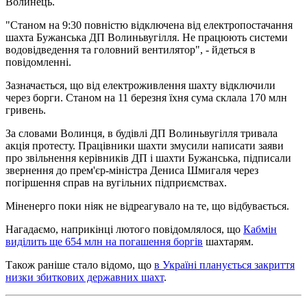
Волинець.
"Станом на 9:30 повністю відключена від електропостачання
шахта Бужанська ДП Волиньвугілля. Не працюють системи
водовідведення та головний вентилятор", - йдеться в
повідомленні.
Зазначається, що від електроживлення шахту відключили
через борги. Станом на 11 березня їхня сума склала 170 млн
гривень.
За словами Волинця, в будівлі ДП Волиньвугілля тривала
акція протесту. Працівники шахти змусили написати заяви
про звільнення керівників ДП ​​і шахти Бужанська, підписали
звернення до прем'єр-міністра Дениса Шмигаля через
погіршення справ на вугільних підприємствах.
Міненерго поки ніяк не відреагувало на те, що відбувається.
Нагадаємо, наприкінці лютого повідомлялося, що
Кабмін
виділить ще 654 млн на погашення боргів
шахтарям.
Також раніше стало відомо, що
в Україні планується закриття
низки збиткових державних шахт
.