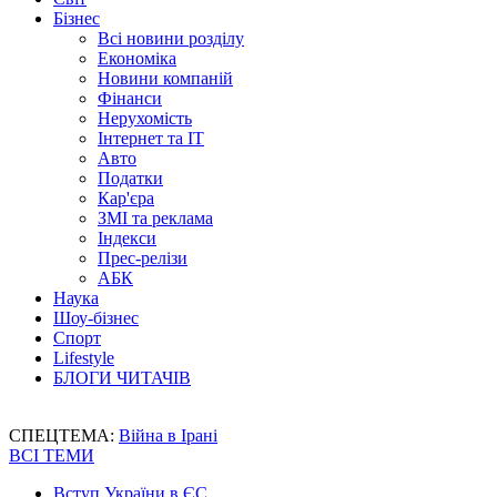
Бізнес
Всі новини розділу
Економіка
Новини компаній
Фінанси
Нерухомість
Інтернет та IT
Авто
Податки
Кар'єра
ЗМІ та реклама
Індекси
Прес-релізи
АБК
Наука
Шоу-бізнес
Спорт
Lifestyle
БЛОГИ ЧИТАЧІВ
СПЕЦТЕМА:
Війна в Ірані
ВСІ ТЕМИ
Вступ України в ЄС