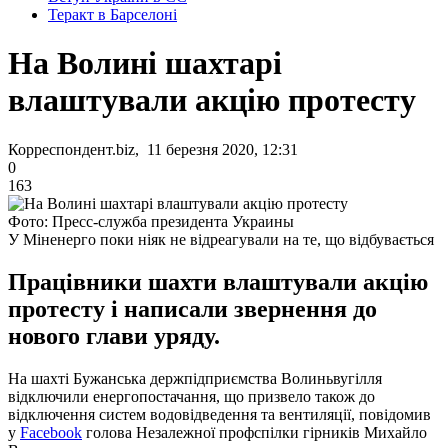
Теракт в Барселоні
На Волині шахтарі
влаштували акцію протесту
Корреспондент.biz, 11 березня 2020, 12:31
0
163
Фото: Пресс-служба президента Украины
У Міненерго поки ніяк не відреагували на те, що відбувається
Працівники шахти влаштували акцію
протесту і написали звернення до
нового глави уряду.
На шахті Бужанська держпідприємства Волиньвугілля
відключили енергопостачання, що призвело також до
відключення систем водовідведення та вентиляції, повідомив
у
Facebook
голова Незалежної профспілки гірників Михайло