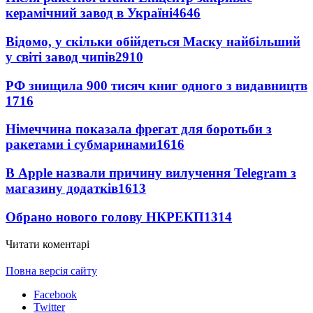
керамічний завод в Україні
4646
Відомо, у скільки обійдеться Маску найбільший
у світі завод чипів
2910
РФ знищила 900 тисяч книг одного з видавництв
1716
Німеччина показала фрегат для боротьби з
ракетами і субмаринами
1616
В Apple назвали причину вилучення Telegram з
магазину додатків
1613
Обрано нового голову НКРЕКП
1314
Читати коментарі
Повна версія сайту
Facebook
Twitter