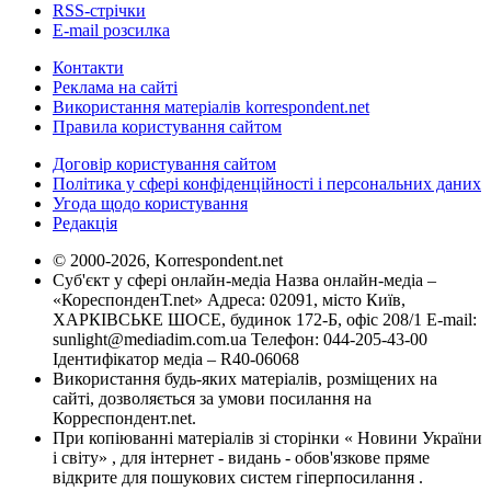
RSS-стрічки
E-mail розсилка
Контакти
Реклама на сайті
Використання матеріалів korrespondent.net
Правила користування сайтом
Договір користування сайтом
Політика у сфері конфіденційності і персональних даних
Угода щодо користування
Редакція
© 2000-2026, Korrespondent.net
Суб'єкт у сфері онлайн-медіа Назва онлайн-медіа –
«КореспонденТ.net» Адреса: 02091, місто Київ,
ХАРКІВСЬКЕ ШОСЕ, будинок 172-Б, офіс 208/1 E-mail:
sunlight@mediadim.com.ua
Телефон: 044-205-43-00
Ідентифікатор медіа – R40-06068
Використання будь-яких матеріалів, розміщених на
сайті, дозволяється за умови посилання на
Корреспондент.net.
При копіюванні матеріалів зі сторінки « Новини України
і світу» , для інтернет - видань - обов'язкове пряме
відкрите для пошукових систем гіперпосилання .