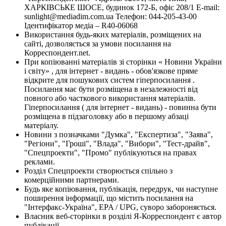
ХАРКІВСЬКЕ ШОСЕ, будинок 172-Б, офіс 208/1 E-mail:
sunlight@mediadim.com.ua
Телефон: 044-205-43-00
Ідентифікатор медіа – R40-06068
Використання будь-яких матеріалів, розміщених на
сайті, дозволяється за умови посилання на
Корреспондент.net.
При копіюванні матеріалів зі сторінки « Новини України
і світу» , для інтернет - видань - обов'язкове пряме
відкрите для пошукових систем гіперпосилання .
Посилання має бути розміщена в незалежності від
повного або часткового використання матеріалів.
Гіперпосилання ( для інтернет - видань) - повинна бути
розміщена в підзаголовку або в першому абзаці
матеріалу.
Новини з позначками "Думка", "Експертиза", "Заява",
"Регіони", "Гроші", "Влада", "Вибори", "Тест-драйв",
"Спецпроекти", "Промо" публікуються на правах
реклами.
Розділ Спецпроекти створюється спільно з
комерційними партнерами.
Будь яке копіювання, публікація, передрук, чи наступне
поширення інформації, що містить посилання на
"Інтерфакс-Україна", EPA / UPG, суворо забороняється.
Власник веб-сторінки в розділі Я-Корреспондент є автор
публікації.