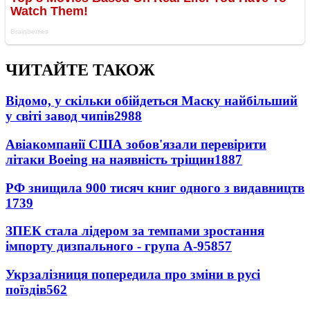
ЧИТАЙТЕ ТАКОЖ
Відомо, у скільки обійдеться Маску найбільший
у світі завод чипів
2988
Авіакомпанії США зобов'язали перевірити
літаки Boeing на наявність тріщин
1887
РФ знищила 900 тисяч книг одного з видавництв
1739
ЗПЕК стала лідером за темпами зростання
імпорту дизпального - група А-95
857
Укрзалізниця попередила про зміни в русі
поїздів
562