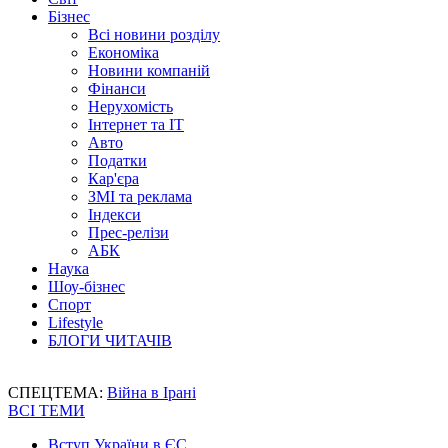
Бізнес
Всі новини розділу
Економіка
Новини компаній
Фінанси
Нерухомість
Інтернет та IT
Авто
Податки
Кар'єра
ЗМІ та реклама
Індекси
Прес-релізи
АБК
Наука
Шоу-бізнес
Спорт
Lifestyle
БЛОГИ ЧИТАЧІВ
СПЕЦТЕМА:
Війна в Ірані
ВСІ ТЕМИ
Вступ України в ЄС