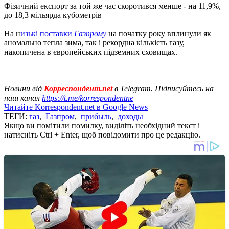
Фізичний експорт за той же час скоротився менше - на 11,9%,
до 18,3 мільярда кубометрів
На н
изькі поставки
Газпрому
на початку року вплинули як
аномально тепла зима, так і рекордна кількість газу,
накопичена в європейських підземних сховищах.
Новини від
Корреспондент.net
в Telegram. Підписуйтесь на
наш канал
https://t.me/korrespondentne
Читайте Korrespondent.net в Google News
ТЕГИ:
газ
,
Газпром
,
прибыль
,
доходы
Якщо ви помітили помилку, виділіть необхідний текст і
натисніть Ctrl + Enter, щоб повідомити про це редакцію.