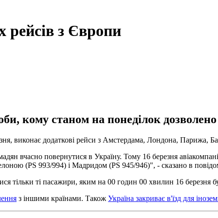
 рейсів з Європи
оби, кому станом на понеділок дозволено 
резня, виконає додаткові рейси з Амстердама, Лондона, Парижа, 
адян вчасно повернутися в Україну. Тому 16 березня авіакомпані
лоною (PS 993/994) і Мадридом (PS 945/946)", - сказано в повідо
ися тільки ті пасажири, яким на 00 годин 00 хвилин 16 березня б
чення
з іншими країнами. Також
Україна закриває в'їзд для інозем