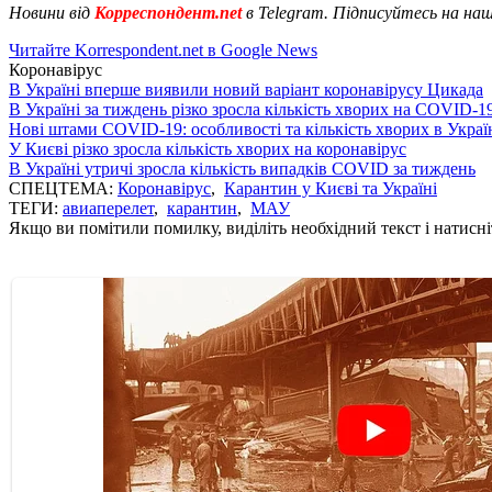
Новини від
Корреспондент.net
в Telegram. Підписуйтесь на на
Читайте Korrespondent.net в Google News
Коронавірус
В Україні вперше виявили новий варіант коронавірусу Цикада
В Україні за тиждень різко зросла кількість хворих на COVID-1
Нові штами COVID-19: особливості та кількість хворих в Украї
У Києві різко зросла кількість хворих на коронавірус
В Україні утричі зросла кількість випадків COVID за тиждень
СПЕЦТЕМА:
Коронавірус
,
Карантин у Києві та Україні
ТЕГИ:
авиаперелет
,
карантин
,
МАУ
Якщо ви помітили помилку, виділіть необхідний текст і натисніт