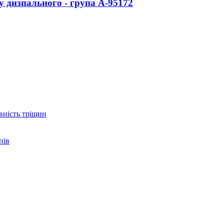
у дизпального - група А-95
172
вність тріщин
пів