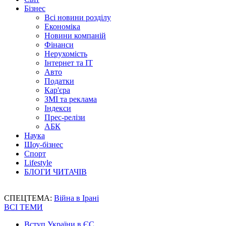
Бізнес
Всі новини розділу
Економіка
Новини компаній
Фінанси
Нерухомість
Інтернет та IT
Авто
Податки
Кар'єра
ЗМІ та реклама
Індекси
Прес-релізи
АБК
Наука
Шоу-бізнес
Спорт
Lifestyle
БЛОГИ ЧИТАЧІВ
СПЕЦТЕМА:
Війна в Ірані
ВСІ ТЕМИ
Вступ України в ЄС