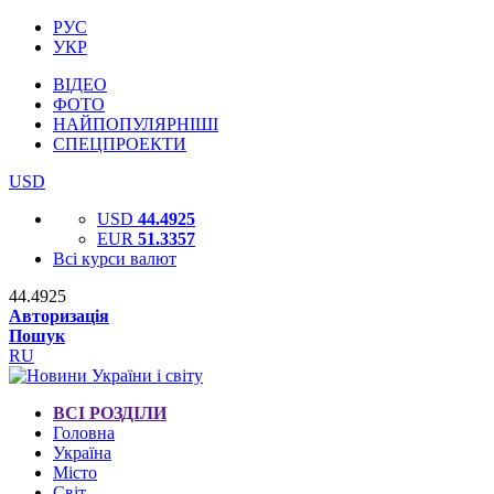
РУС
УКР
ВІДЕО
ФОТО
НАЙПОПУЛЯРНІШІ
СПЕЦПРОЕКТИ
USD
USD
44.4925
EUR
51.3357
Всі курси валют
44.4925
Авторизація
Пошук
RU
ВСІ РОЗДІЛИ
Головна
Україна
Місто
Світ