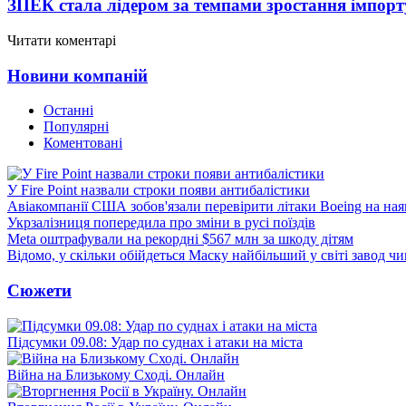
ЗПЕК стала лідером за темпами зростання імпорт
Читати коментарі
Новини компаній
Останні
Популярні
Коментовані
У Fire Point назвали строки появи антибалістики
Авіакомпанії США зобов'язали перевірити літаки Boeing на ная
Укрзалізниця попередила про зміни в русі поїздів
Meta оштрафували на рекордні $567 млн за шкоду дітям
Відомо, у скільки обійдеться Маску найбільший у світі завод чи
Сюжети
Підсумки 09.08: Удар по суднах і атаки на міста
Війна на Близькому Сході. Онлайн