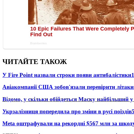
ЧИТАЙТЕ ТАКОЖ
У Fire Point назвали строки появи антибалістики
Авіакомпанії США зобов'язали перевірити літаки
Відомо, у скільки обійдеться Маску найбільший у 
Укрзалізниця попередила про зміни в русі поїздів
Meta оштрафували на рекордні $567 млн за шкоду