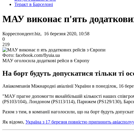
Теракт в Барселоні
МАУ виконає п'ять додаткових
Корреспондент.biz, 16 березня 2020, 10:58
0
219
Фото: facebook.com/flyuia.ua
МАУ оголосила додаткові рейси в Європу
На борт будуть допускатися тільки ті ос
Авіакомпанія Міжнародні авіалінії України в понеділок, 16 бе
"МАУ прагне допомогти якнайбільшій кількості наших співгром
(PS103/104), Лондоном (PS113/114), Парижем (PS129/130), Барсе
Разом з тим, в компанії наголосили, що на борт будуть допускат
Як відомо,
Україна з 17 березня повністю припинить авіасполу