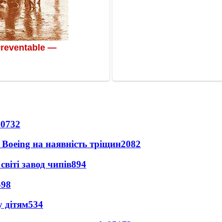
10732
 Boeing на наявність тріщин
2082
світі завод чипів
894
598
 дітям
534