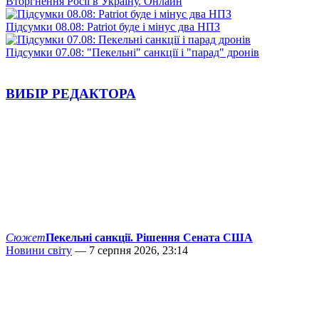
Вторгнення Росії в Україну. Онлайн
Підсумки 08.08: Patriot буде і мінус два НПЗ
Підсумки 07.08: "Пекельні" санкції і "парад" дронів
ВИБІР РЕДАКТОРА
Сюжет
Пекельні санкції. Рішення Сената США
Новини світу
— 7 серпня 2026, 23:14