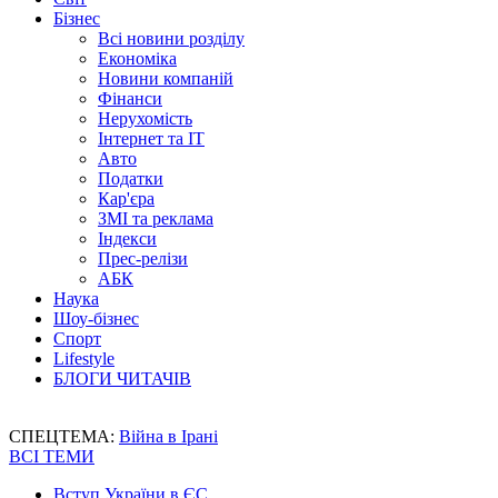
Бізнес
Всі новини розділу
Економіка
Новини компаній
Фінанси
Нерухомість
Інтернет та IT
Авто
Податки
Кар'єра
ЗМІ та реклама
Індекси
Прес-релізи
АБК
Наука
Шоу-бізнес
Спорт
Lifestyle
БЛОГИ ЧИТАЧІВ
СПЕЦТЕМА:
Війна в Ірані
ВСІ ТЕМИ
Вступ України в ЄС