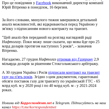
Про це повідомив у
Facebook
виконавчий директор компанії
Юрій Вітренко в понеділок, 16 березня.
За його словами, минулого тижня завершився детальний
аналіз можливостей, які відкриваються перед Україною у
зв'язку з підписанням нового контракту на транзит.
"Цей аналіз був переданий на розгляд наглядовій раді
Нафтогазу
. Поки можу лише сказати, що мова йде про 25
млрд доларів протягом наступних 5 років", - зазначив
Вітренко.
Нагадаємо, 27 грудня
Нафтогаз
отримав від
Газпрому
2,9
мільярда доларів за рішенням Стокгольмського арбітражу.
А 30 грудня Україна і Росія
підписали контракт на транзит
газу на п'ять років
. Згідно з цим документом, гарантовані
обсяги поставок газу для транзиту по українській ГТС - 65
млрд куб. м у 2020 році і по 40 млрд куб. м - у 2021-2024
роках.
Новини від
Корреспондент.net
в Telegram. Підписуйтесь на наш
канал
https://t.me/korrespondentnet