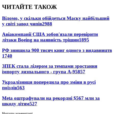
ЧИТАЙТЕ ТАКОЖ
Відомо, у скільки обійдеться Маску найбільший
у світі завод чипів
2988
Авіакомпанії США зобов'язали перевірити
літаки Boeing на наявність тріщин
1895
РФ знищила 900 тисяч книг одного з видавництв
1740
ЗПЕК стала лідером за темпами зростання
імпорту дизпального - група А-95
857
Укрзалізниця попередила про зміни в русі
поїздів
563
Meta оштрафували на рекордні $567 млн за
шкоду дітям
527
Читати коментарі