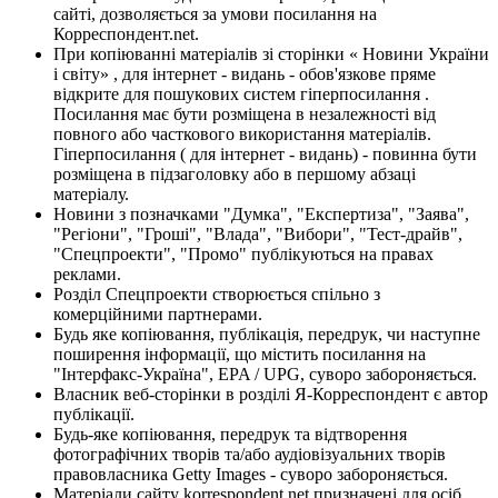
сайті, дозволяється за умови посилання на
Корреспондент.net.
При копіюванні матеріалів зі сторінки « Новини України
і світу» , для інтернет - видань - обов'язкове пряме
відкрите для пошукових систем гіперпосилання .
Посилання має бути розміщена в незалежності від
повного або часткового використання матеріалів.
Гіперпосилання ( для інтернет - видань) - повинна бути
розміщена в підзаголовку або в першому абзаці
матеріалу.
Новини з позначками "Думка", "Експертиза", "Заява",
"Регіони", "Гроші", "Влада", "Вибори", "Тест-драйв",
"Спецпроекти", "Промо" публікуються на правах
реклами.
Розділ Спецпроекти створюється спільно з
комерційними партнерами.
Будь яке копіювання, публікація, передрук, чи наступне
поширення інформації, що містить посилання на
"Інтерфакс-Україна", EPA / UPG, суворо забороняється.
Власник веб-сторінки в розділі Я-Корреспондент є автор
публікації.
Будь-яке копіювання, передрук та відтворення
фотографічних творів та/або аудіовізуальних творів
правовласника Getty Images - суворо забороняється.
Матеріали сайту korrespondent.net призначені для осіб