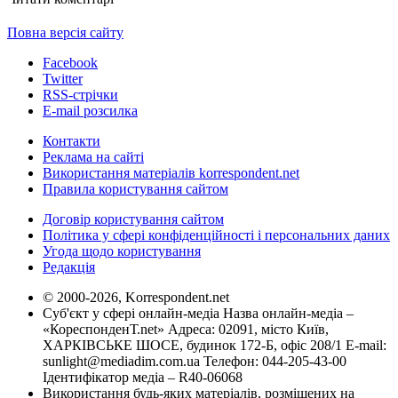
Повна версія сайту
Facebook
Twitter
RSS-стрічки
E-mail розсилка
Контакти
Реклама на сайті
Використання матеріалів korrespondent.net
Правила користування сайтом
Договір користування сайтом
Політика у сфері конфіденційності і персональних даних
Угода щодо користування
Редакція
© 2000-2026, Korrespondent.net
Суб'єкт у сфері онлайн-медіа Назва онлайн-медіа –
«КореспонденТ.net» Адреса: 02091, місто Київ,
ХАРКІВСЬКЕ ШОСЕ, будинок 172-Б, офіс 208/1 E-mail:
sunlight@mediadim.com.ua
Телефон: 044-205-43-00
Ідентифікатор медіа – R40-06068
Використання будь-яких матеріалів, розміщених на