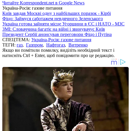
Читайте Korrespondent.net в Google News
Україна-Росія: газове питання
Київ завдав Москві одну з найбільших поразок - Кірбі
Фіцо: Займуся саботажем невдячного Зеленського
Україна готова зайняти місце Угорщини в ЄС і НАТО - МЗС
ЗМІ: Словаччина багатіє на війні і звинувачує Київ
Президент Сербії анонсував переговори Фіцо і Путіна
СПЕЦТЕМА:
Україна-Росія: газове питання
ТЕГИ:
газ
,
Газпром
,
Нафтогаз
,
Витренко
Якщо ви помітили помилку, виділіть необхідний текст і
натисніть Ctrl + Enter, щоб повідомити про це редакцію.