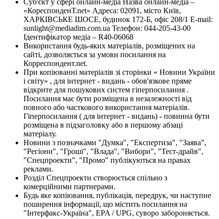
Суб'єкт у сфері онлайн-медіа Назва онлайн-медіа –
«КореспонденТ.net» Адреса: 02091, місто Київ,
ХАРКІВСЬКЕ ШОСЕ, будинок 172-Б, офіс 208/1 E-mail:
sunlight@mediadim.com.ua
Телефон: 044-205-43-00
Ідентифікатор медіа – R40-06068
Використання будь-яких матеріалів, розміщених на
сайті, дозволяється за умови посилання на
Корреспондент.net.
При копіюванні матеріалів зі сторінки « Новини України
і світу» , для інтернет - видань - обов'язкове пряме
відкрите для пошукових систем гіперпосилання .
Посилання має бути розміщена в незалежності від
повного або часткового використання матеріалів.
Гіперпосилання ( для інтернет - видань) - повинна бути
розміщена в підзаголовку або в першому абзаці
матеріалу.
Новини з позначками "Думка", "Експертиза", "Заява",
"Регіони", "Гроші", "Влада", "Вибори", "Тест-драйв",
"Спецпроекти", "Промо" публікуються на правах
реклами.
Розділ Спецпроекти створюється спільно з
комерційними партнерами.
Будь яке копіювання, публікація, передрук, чи наступне
поширення інформації, що містить посилання на
"Інтерфакс-Україна", EPA / UPG, суворо забороняється.