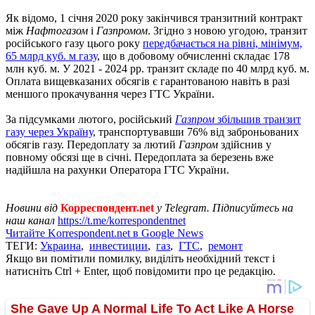
Як відомо, 1 січня 2020 року закінчився транзитний контракт
між
Нафтогазом
і
Газпромом
. Згідно з новою угодою, транзит
російського газу цього року
передбачається на рівні, мінімум,
65 млрд куб. м газу
, що в добовому обчисленні складає 178
млн куб. м. У 2021 - 2024 рр. транзит складе по 40 млрд куб. м.
Оплата вищевказаних обсягів є гарантованою навіть в разі
меншого прокачування через ГТС України.
За підсумками лютого, російський
Газпром
збільшив транзит
газу через Україну
, транспортувавши 76% від заброньованих
обсягів газу. Передоплату за лютий
Газпром
здійснив у
повному обсязі ще в січні. Передоплата за березень вже
надійшла на рахунки Оператора ГТС України.
Новини від
Корреспондент.net
у Telegram. Підписуйтесь на
наш канал
https://t.me/korrespondentnet
Читайте Korrespondent.net в Google News
ТЕГИ:
Украина
,
инвестиции
,
газ
,
ГТС
,
ремонт
Якщо ви помітили помилку, виділіть необхідний текст і
натисніть Ctrl + Enter, щоб повідомити про це редакцію.