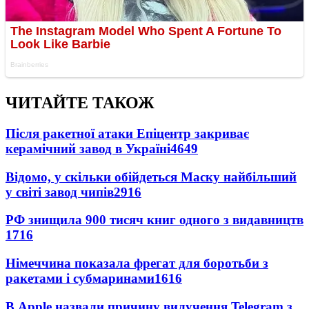
ЧИТАЙТЕ ТАКОЖ
Після ракетної атаки Епіцентр закриває
керамічний завод в Україні
4649
Відомо, у скільки обійдеться Маску найбільший
у світі завод чипів
2916
РФ знищила 900 тисяч книг одного з видавництв
1716
Німеччина показала фрегат для боротьби з
ракетами і субмаринами
1616
В Apple назвали причину вилучення Telegram з