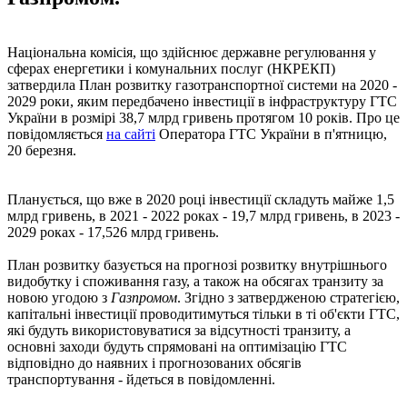
Національна комісія, що здійснює державне регулювання у
сферах енергетики і комунальних послуг (НКРЕКП)
затвердила План розвитку газотранспортної системи на 2020 -
2029 роки, яким передбачено інвестиції в інфраструктуру ГТС
України в розмірі 38,7 млрд гривень протягом 10 років. Про це
повідомляється
на сайті
Оператора ГТС України в п'ятницю,
20 березня.
Планується, що вже в 2020 році інвестиції складуть майже 1,5
млрд гривень, в 2021 - 2022 роках - 19,7 млрд гривень, в 2023 -
2029 роках - 17,526 млрд гривень.
План розвитку базується на прогнозі розвитку внутрішнього
видобутку і споживання газу, а також на обсягах транзиту за
новою угодою з
Газпромом
. Згідно з затвердженою стратегією,
капітальні інвестиції проводитимуться тільки в ті об'єкти ГТС,
які будуть використовуватися за відсутності транзиту, а
основні заходи будуть спрямовані на оптимізацію ГТС
відповідно до наявних і прогнозованих обсягів
транспортування - йдеться в повідомленні.