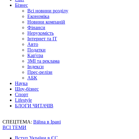
Бізнес
Всі новини розділу
Економіка
Новини компаній
Фінанси
Нерухомість
Інтернет та IT
Авто
Податки
Кар'єра
ЗМІ та реклама
Індекси
Прес-релізи
АБК
Наука
Шоу-бізнес
Спорт
Lifestyle
БЛОГИ ЧИТАЧІВ
СПЕЦТЕМА:
Війна в Ірані
ВСІ ТЕМИ
Вступ України в ЄС