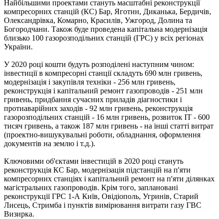
Найбільшими проектами стануть масштабні реконструкції
компресорних станцій (КС) Бар, Яготин, Диканька, Бердичів,
Олександрівка, Комарно, Красилів, Ужгород, Долина та
Богородчани. Також буде проведена капітальна модернізація
близько 100 газорозподільних станцій (ГРС) у всіх регіонах
України.
У 2020 році кошти будуть розподілені наступним чином:
інвестиції в компресорні станції складуть 690 млн гривень,
модернізація і закупівля техніки - 256 млн гривень,
реконструкція і капітальний ремонт газопроводів - 251 млн
гривень, придбання сучасних приладів діагностики і
протиаварійних заходів - 92 млн гривень, реконструкція
газорозподільних станцій - 16 млн гривень, розвиток ІТ - 600
тисяч гривень, а також 187 млн ​​гривень - на інші статті витрат
(проектно-вишукувальні роботи, обладнання, оформлення
документів на землю і т.д.).
Ключовими об'єктами інвестицій в 2020 році стануть
реконструкція КС Бар, модернізація підстанцій на п'яти
компресорних станціях і капітальний ремонт на п'яти ділянках
магістральних газопроводів. Крім того, заплановані
реконструкції ГРС 1-А Київ, Овідіополь, Угринів, Старий
Лисець, Стримба і пунктів вимірювання витрати газу ГВС
Визирка.