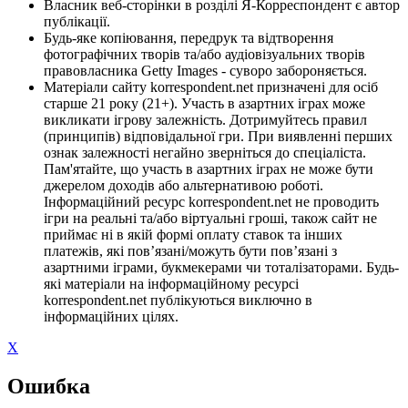
Власник веб-сторінки в розділі Я-Корреспондент є автор
публікації.
Будь-яке копіювання, передрук та відтворення
фотографічних творів та/або аудіовізуальних творів
правовласника Getty Images - суворо забороняється.
Матеріали сайту korrespondent.net призначені для осіб
старше 21 року (21+). Участь в азартних іграх може
викликати ігрову залежність. Дотримуйтесь правил
(принципів) відповідальної гри. При виявленні перших
ознак залежності негайно зверніться до спеціаліста.
Пам'ятайте, що участь в азартних іграх не може бути
джерелом доходів або альтернативою роботі.
Інформаційний ресурс korrespondent.net не проводить
ігри на реальні та/або віртуальні гроші, також сайт не
приймає ні в якій формі оплату ставок та інших
платежів, які пов’язані/можуть бути пов’язані з
азартними іграми, букмекерами чи тоталізаторами. Будь-
які матеріали на інформаційному ресурсі
korrespondent.net публікуються виключно в
інформаційних цілях.
X
Ошибка