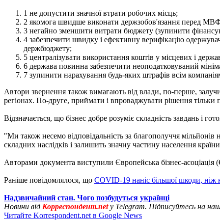
1 не допустити значної втрати робочих місць;
2 якомога швидше виконати держзобов'язання перед МВФ
3 негайно зменшити витрати бюджету (зупинити фінансува
4 забезпечити швидку і ефективну верифікацію одержувачі
держбюджету;
5 централізувати використання коштів у місцевих і держ
6 держава повинна забезпечити неоподатковуваний мініма
7 зупинити нарахування будь-яких штрафів всім компаніям
Автори звернення також вимагають від влади, по-перше, залучи
регіонах. По-друге, приймати і впроваджувати рішення тільки п
Відзначається, що бізнес добре розуміє складність завдань і гот
"Ми також несемо відповідальність за благополуччя мільйонів 
складних наслідків і залишить значну частину населення країни б
Авторами документа виступили Європейська бізнес-асоціація (Є
Раніше повідомлялося, що
COVID-19 наніс більшої шкоди, ніж 
Надзвичайний стан. Чого позбудуться українці
Новини від
Корреспондент.net
у Telegram. Підписуйтесь на на
Читайте Korrespondent.net в Google News