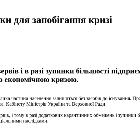
ки для запобігання кризі
зервів і в разі зупинки більшості підпр
ою економічною кризою.
лика частина населення залишиться без засобів до існування. Про
а, Кабінету Міністрів України та Верховної Ради.
зервів, і тому в разі додаткових карантинних обмежень і зупинк
оціальними наслідками.