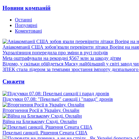
Новини компаній
Останні
Популярні
Коментовані
Авіакомпанії США зобов'язали перевірити літаки Boeing на ная
Укрзалізниця попередила про зміни в русі поїздів
Meta оштрафували на рекордні $567 млн за шкоду дітям
Відомо, у скільки обійдеться Маску найбільший у світі завод чи
ЗПЕК стала лідером за темпами зростання імпорту дизпального 
Сюжети
Підсумки 07.08: "Пекельні" санкції і "парад" дронів
Вторгнення Росії в Україну. Онлайн
Війна на Близькому Сході. Онлайн
Пекельні санкції. Рішення Сената США