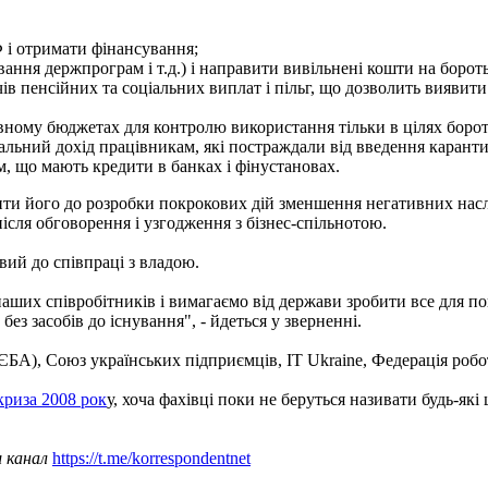
 і отримати фінансування;
ння держпрограм і т.д.) і направити вивільнені кошти на бороть
в пенсійних та соціальних виплат і пільг, що дозволить виявити
авному бюджетах для контролю використання тільки в цілях борот
льний дохід працівникам, які постраждали від введення каранти
, що мають кредити в банках і фінустановах.
ти його до розробки покрокових дій зменшення негативних наслідк
ісля обговорення і узгодження з бізнес-спільнотою.
овий до співпраці з владою.
наших співробітників і вимагаємо від держави зробити все для 
ез засобів до існування", - йдеться у зверненні.
БА), Союз українських підприємців, IT Ukraine, Федерація робо
криза 2008 рок
у, хоча фахівці поки не беруться називати будь-які
ш канал
https://t.me/korrespondentnet