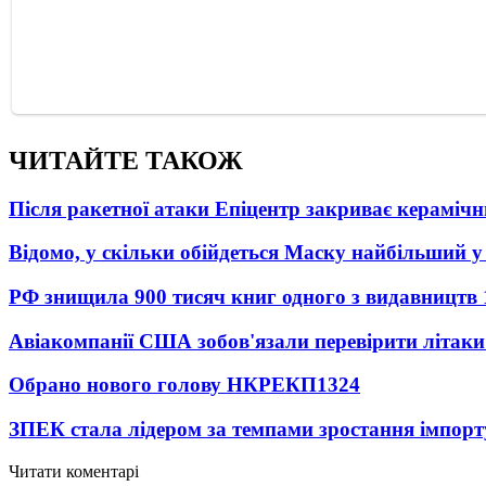
ЧИТАЙТЕ ТАКОЖ
Після ракетної атаки Епіцентр закриває керамічн
Відомо, у скільки обійдеться Маску найбільший у 
РФ знищила 900 тисяч книг одного з видавництв
Авіакомпанії США зобов'язали перевірити літаки
Обрано нового голову НКРЕКП
1324
ЗПЕК стала лідером за темпами зростання імпорт
Читати коментарі