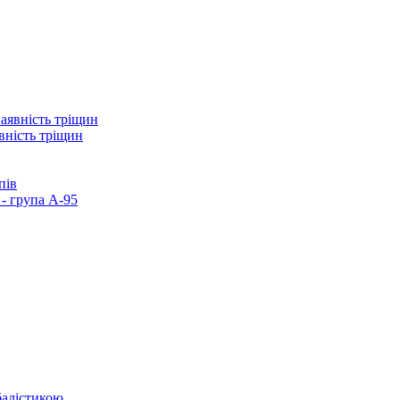
вність тріщин
пів
- група А-95