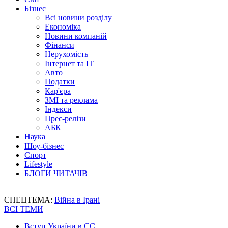
Бізнес
Всі новини розділу
Економіка
Новини компаній
Фінанси
Нерухомість
Інтернет та IT
Авто
Податки
Кар'єра
ЗМІ та реклама
Індекси
Прес-релізи
АБК
Наука
Шоу-бізнес
Спорт
Lifestyle
БЛОГИ ЧИТАЧІВ
СПЕЦТЕМА:
Війна в Ірані
ВСІ ТЕМИ
Вступ України в ЄС