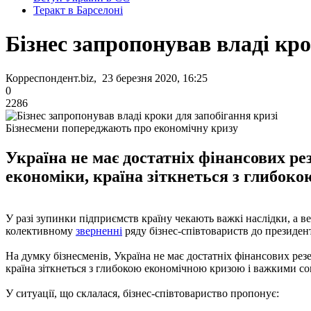
Теракт в Барселоні
Бізнес запропонував владі кро
Корреспондент.biz, 23 березня 2020, 16:25
0
2286
Бізнесмени попереджають про економічну кризу
Україна не має достатніх фінансових ре
економіки, країна зіткнеться з глибок
У разі зупинки підприємств країну чекають важкі наслідки, а ве
колективному
зверненні
ряду бізнес-співтовариств до президент
На думку бізнесменів, Україна не має достатніх фінансових ре
країна зіткнеться з глибокою економічною кризою і важкими с
У ситуації, що склалася, бізнес-співтовариство пропонує: