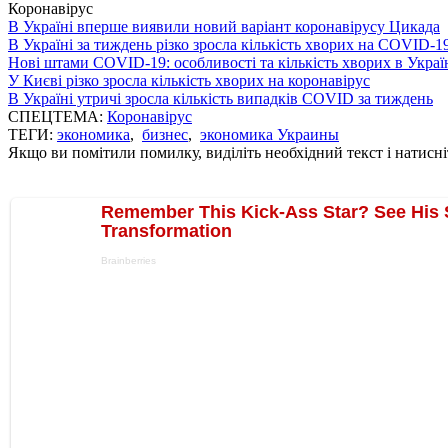
Коронавірус
В Україні вперше виявили новий варіант коронавірусу Цикада
В Україні за тиждень різко зросла кількість хворих на COVID-1
Нові штами COVID-19: особливості та кількість хворих в Украї
У Києві різко зросла кількість хворих на коронавірус
В Україні утричі зросла кількість випадків COVID за тиждень
СПЕЦТЕМА:
Коронавірус
ТЕГИ:
экономика
,
бизнес
,
экономика Украины
Якщо ви помітили помилку, виділіть необхідний текст і натисніт