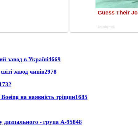
ий завод в Україні
4669
світі завод чипів
2978
1732
 Boeing на наявність тріщин
1685
у дизпального - група А-95
848