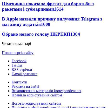
Німеччина показала фрегат для боротьби з
ракетами і субмаринами
1614
В Apple назвали причину вилучення Telegram з
магазину додатків
1608
Обрано нового голову НКРЕКП
1304
Читати коментарі
Повна версія сайту
Facebook
Twitter
RSS-стрічки
E-mail розсилка
Контакти
Реклама на сайті
Використання матеріалів korrespondent.net
Правила користування сайтом
Договір користування сайтом
Політика у сфері конфіденційності і персональних даних