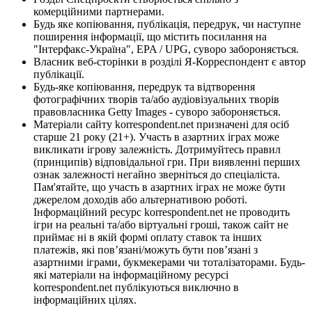
комерційними партнерами.
Будь яке копіювання, публікація, передрук, чи наступне
поширення інформації, що містить посилання на
"Інтерфакс-Україна", EPA / UPG, суворо забороняється.
Власник веб-сторінки в розділі Я-Корреспондент є автор
публікації.
Будь-яке копіювання, передрук та відтворення
фотографічних творів та/або аудіовізуальних творів
правовласника Getty Images - суворо забороняється.
Матеріали сайту korrespondent.net призначені для осіб
старше 21 року (21+). Участь в азартних іграх може
викликати ігрову залежність. Дотримуйтесь правил
(принципів) відповідальної гри. При виявленні перших
ознак залежності негайно зверніться до спеціаліста.
Пам'ятайте, що участь в азартних іграх не може бути
джерелом доходів або альтернативою роботі.
Інформаційний ресурс korrespondent.net не проводить
ігри на реальні та/або віртуальні гроші, також сайт не
приймає ні в якій формі оплату ставок та інших
платежів, які пов’язані/можуть бути пов’язані з
азартними іграми, букмекерами чи тоталізаторами. Будь-
які матеріали на інформаційному ресурсі
korrespondent.net публікуються виключно в
інформаційних цілях.