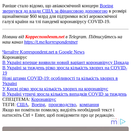
Раніше стало відомо, що авіакосмічний концерн
Boeing
звернувся до влади США за фінансовою допомогою
в розмірі
щонайменше $60 млрд для підтримки всієї аерокосмічної
галузі країни на тлі пандемії коронавірусу COVID-19.
Новини від
Корреспондент.net
в Telegram. Підписуйтесь на
наш канал
https://t.me/korrespondentnet
Читайте Korrespondent.net в Google News
Коронавірус
В Україні вперше виявили новий варіант коронавірусу Цикада
В Україні за тиждень різко зросла кількість хворих на COVID-
19
Нові штами COVID-19: особливості та кількість хворих в
Україні
У Києві різко зросла кількість хворих на коронавірус
В Україні утричі зросла кількість випадків COVID за тиждень
СПЕЦТЕМА:
Коронавірус
ТЕГИ:
США
,
Boeing
,
производство
,
компания
Якщо ви помітили помилку, виділіть необхідний текст і
натисніть Ctrl + Enter, щоб повідомити про це редакцію.