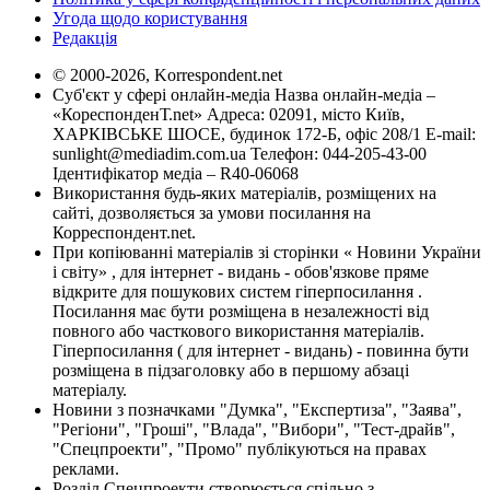
Угода щодо користування
Редакція
© 2000-2026, Korrespondent.net
Суб'єкт у сфері онлайн-медіа Назва онлайн-медіа –
«КореспонденТ.net» Адреса: 02091, місто Київ,
ХАРКІВСЬКЕ ШОСЕ, будинок 172-Б, офіс 208/1 E-mail:
sunlight@mediadim.com.ua
Телефон: 044-205-43-00
Ідентифікатор медіа – R40-06068
Використання будь-яких матеріалів, розміщених на
сайті, дозволяється за умови посилання на
Корреспондент.net.
При копіюванні матеріалів зі сторінки « Новини України
і світу» , для інтернет - видань - обов'язкове пряме
відкрите для пошукових систем гіперпосилання .
Посилання має бути розміщена в незалежності від
повного або часткового використання матеріалів.
Гіперпосилання ( для інтернет - видань) - повинна бути
розміщена в підзаголовку або в першому абзаці
матеріалу.
Новини з позначками "Думка", "Експертиза", "Заява",
"Регіони", "Гроші", "Влада", "Вибори", "Тест-драйв",
"Спецпроекти", "Промо" публікуються на правах
реклами.
Розділ Спецпроекти створюється спільно з