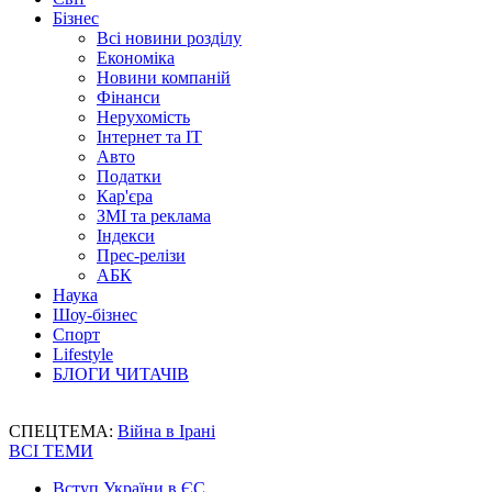
Бізнес
Всі новини розділу
Економіка
Новини компаній
Фінанси
Нерухомість
Інтернет та IT
Авто
Податки
Кар'єра
ЗМІ та реклама
Індекси
Прес-релізи
АБК
Наука
Шоу-бізнес
Спорт
Lifestyle
БЛОГИ ЧИТАЧІВ
СПЕЦТЕМА:
Війна в Ірані
ВСІ ТЕМИ
Вступ України в ЄС