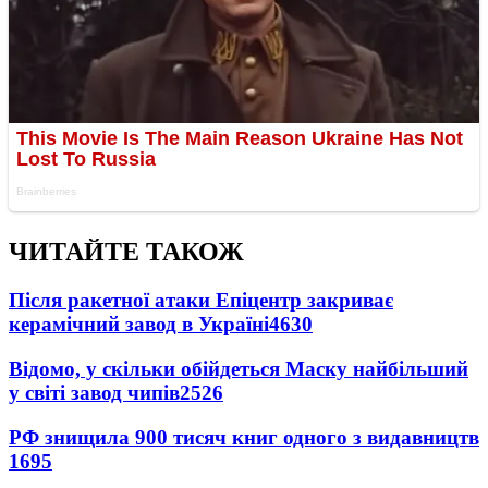
ЧИТАЙТЕ ТАКОЖ
Після ракетної атаки Епіцентр закриває
керамічний завод в Україні
4630
Відомо, у скільки обійдеться Маску найбільший
у світі завод чипів
2526
РФ знищила 900 тисяч книг одного з видавництв
1695