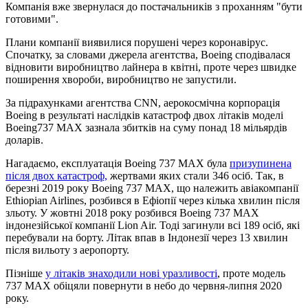
Компанія вже звернулася до постачальників з проханням "бути
готовими".
Плани компанії виявилися порушені через коронавірус.
Спочатку, за словами джерела агентства, Boeing сподівалася
відновити виробництво лайнера в квітні, проте через швидке
поширення хвороби, виробництво не запустили.
За підрахунками агентства CNN, аерокосмічна корпорація
Boeing в результаті наслідків катастроф двох літаків моделі
Boeing737 MAX зазнала збитків на суму понад 18 мільярдів
доларів.
Нагадаємо, експлуатація Boeing 737 MAX була
призупинена
після двох катастроф,
жертвами яких стали 346 осіб. Так, в
березні 2019 року Boeing 737 MAX, що належить авіакомпанії
Ethiopian Airlines, розбився в Ефіопії через кілька хвилин після
зльоту. У жовтні 2018 року розбився Boeing 737 MAX
індонезійської компанії Lion Air. Тоді загинули всі 189 осіб, які
перебували на борту. Літак впав в Індонезії через 13 хвилин
після вильоту з аеропорту.
Пізніше
у літаків знаходили нові уразливості
, проте модель
737 MAX обіцяли повернути в небо до червня-липня 2020
року.