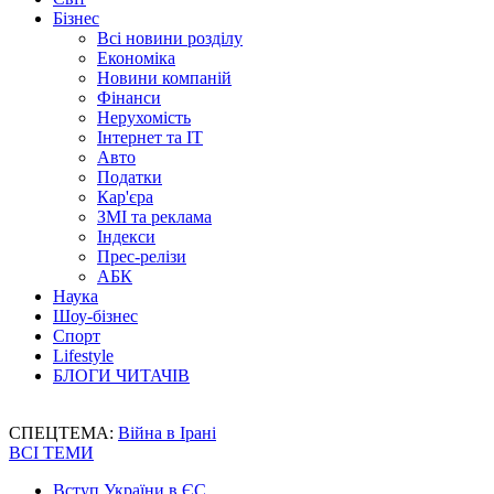
Бізнес
Всі новини розділу
Економіка
Новини компаній
Фінанси
Нерухомість
Інтернет та IT
Авто
Податки
Кар'єра
ЗМІ та реклама
Індекси
Прес-релізи
АБК
Наука
Шоу-бізнес
Спорт
Lifestyle
БЛОГИ ЧИТАЧІВ
СПЕЦТЕМА:
Війна в Ірані
ВСІ ТЕМИ
Вступ України в ЄС