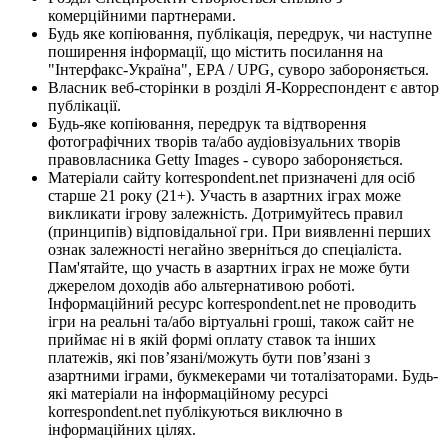
комерційними партнерами.
Будь яке копіювання, публікація, передрук, чи наступне
поширення інформації, що містить посилання на
"Інтерфакс-Україна", EPA / UPG, суворо забороняється.
Власник веб-сторінки в розділі Я-Корреспондент є автор
публікації.
Будь-яке копіювання, передрук та відтворення
фотографічних творів та/або аудіовізуальних творів
правовласника Getty Images - суворо забороняється.
Матеріали сайту korrespondent.net призначені для осіб
старше 21 року (21+). Участь в азартних іграх може
викликати ігрову залежність. Дотримуйтесь правил
(принципів) відповідальної гри. При виявленні перших
ознак залежності негайно зверніться до спеціаліста.
Пам'ятайте, що участь в азартних іграх не може бути
джерелом доходів або альтернативою роботі.
Інформаційний ресурс korrespondent.net не проводить
ігри на реальні та/або віртуальні гроші, також сайт не
приймає ні в якій формі оплату ставок та інших
платежів, які пов’язані/можуть бути пов’язані з
азартними іграми, букмекерами чи тоталізаторами. Будь-
які матеріали на інформаційному ресурсі
korrespondent.net публікуються виключно в
інформаційних цілях.