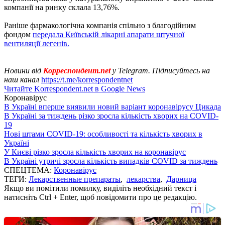
компанії на ринку склала 13,76%.
Раніше фармакологічна компанія спільно з благодійним
фондом
передала Київській лікарні апарати штучної
вентиляції легенів.
Новини від
Корреспондент.net
у Telegram. Підписуйтесь на
наш канал
https://t.me/korrespondentnet
Читайте Korrespondent.net в Google News
Коронавірус
В Україні вперше виявили новий варіант коронавірусу Цикада
В Україні за тиждень різко зросла кількість хворих на COVID-
19
Нові штами COVID-19: особливості та кількість хворих в
Україні
У Києві різко зросла кількість хворих на коронавірус
В Україні утричі зросла кількість випадків COVID за тиждень
СПЕЦТЕМА:
Коронавірус
ТЕГИ:
Лекарственные препараты
,
лекарства
,
Дарница
Якщо ви помітили помилку, виділіть необхідний текст і
натисніть Ctrl + Enter, щоб повідомити про це редакцію.