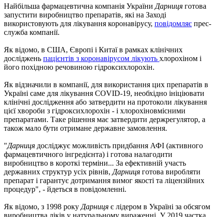
Найбільша фармацевтична компанія України
Дарниця
готова
запустити виробництво препаратів, які на Заході
використовують для лікування коронавірусу,
повідомляє
прес-
служба компанії.
Як відомо, в США, Європі і Китаї в рамках клінічних
досліджень
пацієнтів з коронавірусом лікують
хлорохіном і
його похідною речовиною гідроксихлорохін.
Як відзначили в компанії, для використання цих препаратів в
Україні саме для лікування COVID-19, необхідно ініціювати
клінічні дослідження або затвердити на протоколи лікування
цієї хвороби з гідроксихлорохін - і хлорохіновмісними
препаратами. Таке рішення має затвердити держрегулятор, а
також мало бути отримане державне замовлення.
"
Дарниця
досліджує можливість придбання АФІ (активного
фармацевтичного інгредієнта) і готова налагодити
виробництво в короткі терміни... За ефективній участь
державних структур усіх рівнів,
Дарниця
готова виробляти
препарат і гарантує дотримання вимог якості та ліцензійних
процедур", - йдеться в повідомленні.
Як відомо, з 1998 року
Дарниця
є лідером в Україні за обсягом
виробництва ліків у натуральному вираженні. У 2019 частка