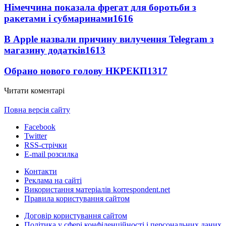
Німеччина показала фрегат для боротьби з
ракетами і субмаринами
1616
В Apple назвали причину вилучення Telegram з
магазину додатків
1613
Обрано нового голову НКРЕКП
1317
Читати коментарі
Повна версія сайту
Facebook
Twitter
RSS-стрічки
E-mail розсилка
Контакти
Реклама на сайті
Використання матеріалів korrespondent.net
Правила користування сайтом
Договір користування сайтом
Політика у сфері конфіденційності і персональних даних