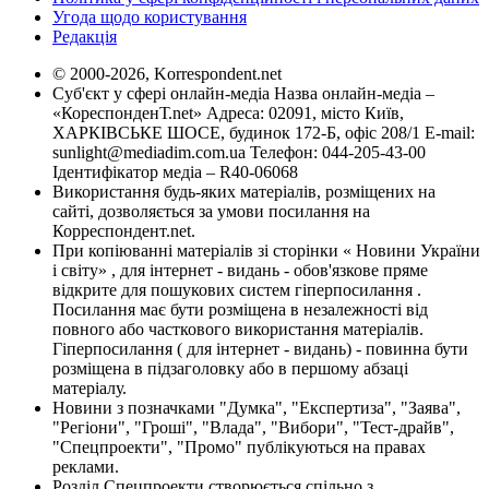
Угода щодо користування
Редакція
© 2000-2026, Korrespondent.net
Суб'єкт у сфері онлайн-медіа Назва онлайн-медіа –
«КореспонденТ.net» Адреса: 02091, місто Київ,
ХАРКІВСЬКЕ ШОСЕ, будинок 172-Б, офіс 208/1 E-mail:
sunlight@mediadim.com.ua
Телефон: 044-205-43-00
Ідентифікатор медіа – R40-06068
Використання будь-яких матеріалів, розміщених на
сайті, дозволяється за умови посилання на
Корреспондент.net.
При копіюванні матеріалів зі сторінки « Новини України
і світу» , для інтернет - видань - обов'язкове пряме
відкрите для пошукових систем гіперпосилання .
Посилання має бути розміщена в незалежності від
повного або часткового використання матеріалів.
Гіперпосилання ( для інтернет - видань) - повинна бути
розміщена в підзаголовку або в першому абзаці
матеріалу.
Новини з позначками "Думка", "Експертиза", "Заява",
"Регіони", "Гроші", "Влада", "Вибори", "Тест-драйв",
"Спецпроекти", "Промо" публікуються на правах
реклами.
Розділ Спецпроекти створюється спільно з