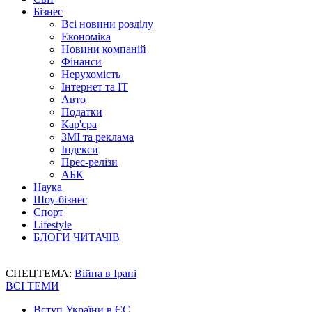
Бізнес
Всі новини розділу
Економіка
Новини компаній
Фінанси
Нерухомість
Інтернет та IT
Авто
Податки
Кар'єра
ЗМІ та реклама
Індекси
Прес-релізи
АБК
Наука
Шоу-бізнес
Спорт
Lifestyle
БЛОГИ ЧИТАЧІВ
СПЕЦТЕМА:
Війна в Ірані
ВСІ ТЕМИ
Вступ України в ЄС