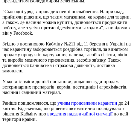
президентом Володимиром Зеленським.
"Сьогодні уряд запровадив певні послаблення. Наприклад,
прийняли рішення, що таким магазинам, як корми для тварин,
а також, де насіння можна купити, дозволяється продовжити
роботу, але з усіма протиепідемічними заходами", - повідомив
він у Facebook.
Згідно з постановою Кабміну №211 від 11 березня в Україні на
час карантину забороняється роздрібна торгівля, за винятком
продажу продуктів харчування, палива, засобів гігієни, ліків
та виробів медичного призначення, засобів зв'язку. Також
дозволяється банківська і страхова діяльність, доставка
замовлень.
Уряд вніс зміни до цієї постанови, додавши туди продаж
ветеринарних препаратів, кормів, пестицидів і агрохімікатів,
насіння і садивний матеріал.
Раніше повідомлялося, що
учням продовжили карантин
до 24
квітня. Відзначимо, що рішення автоматично послідувало з
рішення Кабміну про
введення надзвичайної ситуації
по всій
території країни.