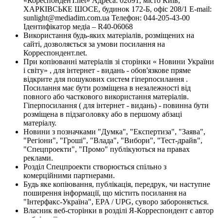
«КореспонденТ.net» Адреса: 02091, місто Київ,
ХАРКІВСЬКЕ ШОСЕ, будинок 172-Б, офіс 208/1 E-mail:
sunlight@mediadim.com.ua
Телефон: 044-205-43-00
Ідентифікатор медіа – R40-06068
Використання будь-яких матеріалів, розміщених на
сайті, дозволяється за умови посилання на
Корреспондент.net.
При копіюванні матеріалів зі сторінки « Новини України
і світу» , для інтернет - видань - обов'язкове пряме
відкрите для пошукових систем гіперпосилання .
Посилання має бути розміщена в незалежності від
повного або часткового використання матеріалів.
Гіперпосилання ( для інтернет - видань) - повинна бути
розміщена в підзаголовку або в першому абзаці
матеріалу.
Новини з позначками "Думка", "Експертиза", "Заява",
"Регіони", "Гроші", "Влада", "Вибори", "Тест-драйв",
"Спецпроекти", "Промо" публікуються на правах
реклами.
Розділ Спецпроекти створюється спільно з
комерційними партнерами.
Будь яке копіювання, публікація, передрук, чи наступне
поширення інформації, що містить посилання на
"Інтерфакс-Україна", EPA / UPG, суворо забороняється.
Власник веб-сторінки в розділі Я-Корреспондент є автор