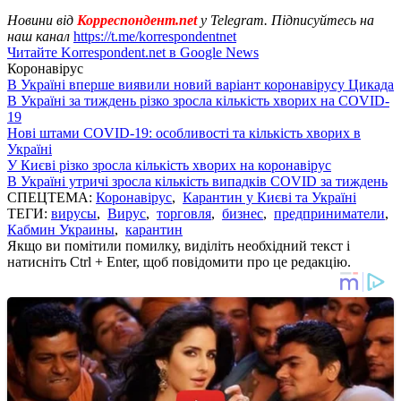
Новини від
Корреспондент.net
у Telegram. Підписуйтесь на
наш канал
https://t.me/korrespondentnet
Читайте Korrespondent.net в Google News
Коронавірус
В Україні вперше виявили новий варіант коронавірусу Цикада
В Україні за тиждень різко зросла кількість хворих на COVID-
19
Нові штами COVID-19: особливості та кількість хворих в
Україні
У Києві різко зросла кількість хворих на коронавірус
В Україні утричі зросла кількість випадків COVID за тиждень
СПЕЦТЕМА:
Коронавірус
,
Карантин у Києві та Україні
ТЕГИ:
вирусы
,
Вирус
,
торговля
,
бизнес
,
предприниматели
,
Кабмин Украины
,
карантин
Якщо ви помітили помилку, виділіть необхідний текст і
натисніть Ctrl + Enter, щоб повідомити про це редакцію.