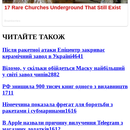
ЧИТАЙТЕ ТАКОЖ
Після ракетної атаки Епіцентр закриває
керамічний завод в Україні
4641
Відомо, у скільки обійдеться Маску найбільший
у світі завод чипів
2882
РФ знищила 900 тисяч книг одного з видавництв
1711
Німеччина показала фрегат для боротьби з
ракетами і субмаринами
1616
В Apple назвали причину вилучення Telegram з
магазину додатків
1612