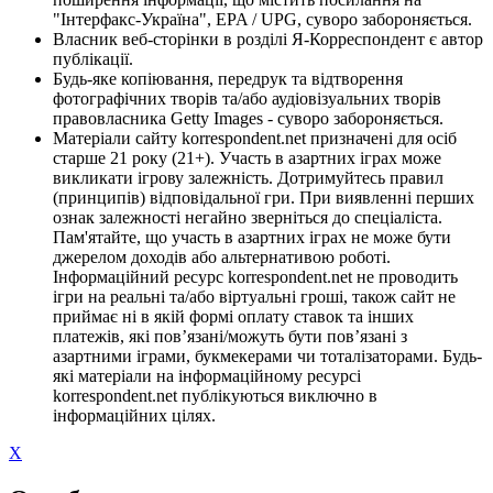
"Інтерфакс-Україна", EPA / UPG, суворо забороняється.
Власник веб-сторінки в розділі Я-Корреспондент є автор
публікації.
Будь-яке копіювання, передрук та відтворення
фотографічних творів та/або аудіовізуальних творів
правовласника Getty Images - суворо забороняється.
Матеріали сайту korrespondent.net призначені для осіб
старше 21 року (21+). Участь в азартних іграх може
викликати ігрову залежність. Дотримуйтесь правил
(принципів) відповідальної гри. При виявленні перших
ознак залежності негайно зверніться до спеціаліста.
Пам'ятайте, що участь в азартних іграх не може бути
джерелом доходів або альтернативою роботі.
Інформаційний ресурс korrespondent.net не проводить
ігри на реальні та/або віртуальні гроші, також сайт не
приймає ні в якій формі оплату ставок та інших
платежів, які пов’язані/можуть бути пов’язані з
азартними іграми, букмекерами чи тоталізаторами. Будь-
які матеріали на інформаційному ресурсі
korrespondent.net публікуються виключно в
інформаційних цілях.
X