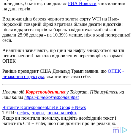
понеділок, 6 квітня, повідомляє
РИА Новости
з посиланням
на дані торгів.
Водночас ціна бареля чорного золота сорту WTI на Нью-
йоркській товарній біржі втратила більше десяти відсотків:
після відкриття торгів за барель західнотехаської світлої
давали 25,96 долара - на 10,39% менше, ніж в ході попередньої
сесії.
Аналітики зазначають, що ціни на нафту знижуються на тлі
невизначеності навколо відновлення переговорів у форматі
ОПЕК+.
Раніше президент США Дональд Трамп заявив, що
ОПЕК -
незаконна структура
, яка знищує сама себе.
Новини від
Корреспондент.net
у Telegram. Підписуйтесь на
наш канал
https://t.me/korrespondentnet
Читайте Korrespondent.net в Google News
ТЕГИ:
нефть
,
торги
,
цены на нефть
Якщо ви помітили помилку, виділіть необхідний текст і
натисніть Ctrl + Enter, щоб повідомити про це редакцію.