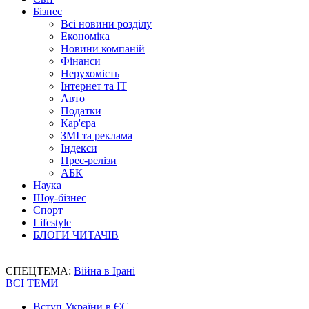
Бізнес
Всі новини розділу
Економіка
Новини компаній
Фінанси
Нерухомість
Інтернет та IT
Авто
Податки
Кар'єра
ЗМІ та реклама
Індекси
Прес-релізи
АБК
Наука
Шоу-бізнес
Спорт
Lifestyle
БЛОГИ ЧИТАЧІВ
СПЕЦТЕМА:
Війна в Ірані
ВСІ ТЕМИ
Вступ України в ЄС