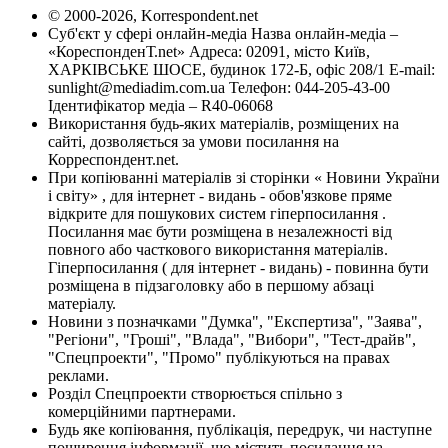
© 2000-2026, Korrespondent.net
Суб'єкт у сфері онлайн-медіа Назва онлайн-медіа –
«КореспонденТ.net» Адреса: 02091, місто Київ,
ХАРКІВСЬКЕ ШОСЕ, будинок 172-Б, офіс 208/1 E-mail:
sunlight@mediadim.com.ua
Телефон: 044-205-43-00
Ідентифікатор медіа – R40-06068
Використання будь-яких матеріалів, розміщених на
сайті, дозволяється за умови посилання на
Корреспондент.net.
При копіюванні матеріалів зі сторінки « Новини України
і світу» , для інтернет - видань - обов'язкове пряме
відкрите для пошукових систем гіперпосилання .
Посилання має бути розміщена в незалежності від
повного або часткового використання матеріалів.
Гіперпосилання ( для інтернет - видань) - повинна бути
розміщена в підзаголовку або в першому абзаці
матеріалу.
Новини з позначками "Думка", "Експертиза", "Заява",
"Регіони", "Гроші", "Влада", "Вибори", "Тест-драйв",
"Спецпроекти", "Промо" публікуються на правах
реклами.
Розділ Спецпроекти створюється спільно з
комерційними партнерами.
Будь яке копіювання, публікація, передрук, чи наступне
поширення інформації, що містить посилання на