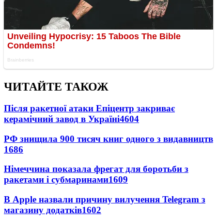
ЧИТАЙТЕ ТАКОЖ
Після ракетної атаки Епіцентр закриває
керамічний завод в Україні
4604
РФ знищила 900 тисяч книг одного з видавництв
1686
Німеччина показала фрегат для боротьби з
ракетами і субмаринами
1609
В Apple назвали причину вилучення Telegram з
магазину додатків
1602