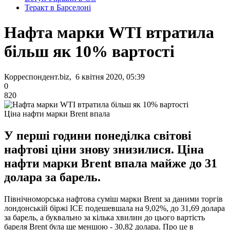
Теракт в Барселоні
Нафта марки WTI втратила
більш як 10% вартості
Корреспондент.biz, 6 квітня 2020, 05:39
0
820
Ціна нафти марки Brent впала
У перші години понеділка світові
нафтові ціни знову знизилися. Ціна
нафти марки Brent впала майже до 31
долара за барель.
Північноморська нафтова суміш марки Brent за даними торгів
лондонській біржі ICE подешевшала на 9,02%, до 31,69 долара
за барель, а буквально за кілька хвилин до цього вартість
бареля Brent була ще меншою - 30,82 долара. Про це в