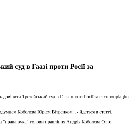
ий суд в Гаазі проти Росії за
довірити Третейський суд в Гаазі проти Росії за експропріацію
одумцем Коболєва Юрієм Вітренком", - йдеться в статті.
ова "права рука" голови правління Андрія Коболєва Отто