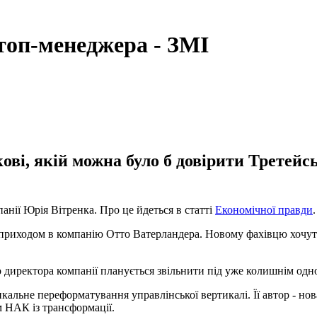
топ-менеджера - ЗМІ
і, якій можна було б довірити Третейськ
анії Юрія Вітренка. Про це йдеться в статті
Економічної правди
.
 приходом в компанію Отто Ватерландера. Новому фахівцю хочуть 
о директора компанії планується звільнити під уже колишнім одн
икальне переформатування управлінської вертикалі. Її автор - н
м НАК із трансформації.