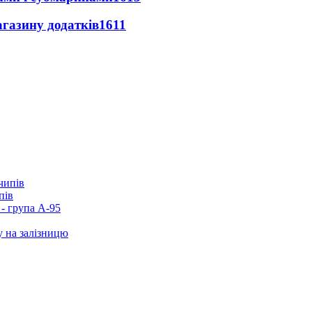
агазину додатків
1611
пів
- група А-95
у на залізницю