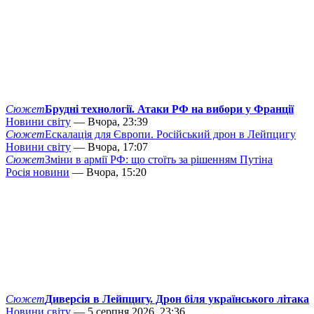
Сюжет
Брудні технології. Атаки РФ на вибори у Франції
Новини світу
— Вчора, 23:39
Сюжет
Ескалація для Європи. Російський дрон в Лейпцигу
Новини світу
— Вчора, 17:07
Сюжет
Зміни в армії РФ: що стоїть за рішенням Путіна
Росія новини
— Вчора, 15:20
Сюжет
Диверсія в Лейпцигу. Дрон біля українського літака
Новини світу
— 5 серпня 2026, 23:36