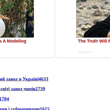
ий завод в Україні
4633
світі завод чипів
2739
1704
ами і субмаринами
1615