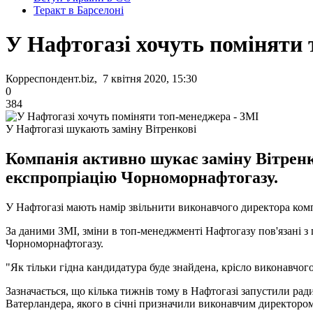
Теракт в Барселоні
У Нафтогазі хочуть поміняти 
Корреспондент.biz, 7 квітня 2020, 15:30
0
384
У Нафтогазі шукають заміну Вітренкові
Компанія активно шукає заміну Вітренков
експропріацію Чорноморнафтогазу.
У Нафтогазі мають намір звільнити виконавчого директора комп
За даними ЗМІ, зміни в топ-менеджменті Нафтогазу пов'язані з
Чорноморнафтогазу.
"Як тільки гідна кандидатура буде знайдена, крісло виконавчог
Зазначається, що кілька тижнів тому в Нафтогазі запустили рад
Ватерландера, якого в січні призначили виконавчим директоро