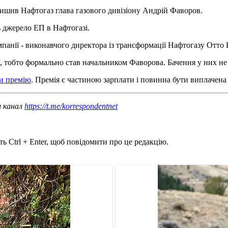
лишив Нафтогаз глава газового дивізіону Андрій Фаворов.
 джерело ЕП в Нафтогазі.
мпанії - виконавчого директора із трансформації Нафтогазу Отто В
 тобто формально став начальником Фаворова. Бачення у них не 
ти премію
. Премія є частиною зарплати і повинна бути виплачена
ш канал
https://t.me/korrespondentnet
ь Ctrl + Enter, щоб повідомити про це редакцію.