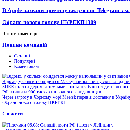
В Apple назвали причину вилучення Telegram з м
Обрано нового голову НКРЕКП
1309
Читати коментарі
Новини компаній
Останні
Популярні
Коментовані
Відомо, у скільки обійдеться Маску найбільший у світі завод чи
ЗПЕК стала лідером за темпами зростання імпорту дизпального 
РФ знищила 900 тисяч книг одного з видавництв
Через загрозу в Чорному морі Maersk перевів доставку в Україн
Обрано нового голову НКРЕКП
Сюжети