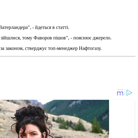
атерландера", - йдеться в статті.
зійшлися, тому Фаворов пішов", - пояснює джерело.
 за законом, стверджує топ-менеджер Нафтогазу.