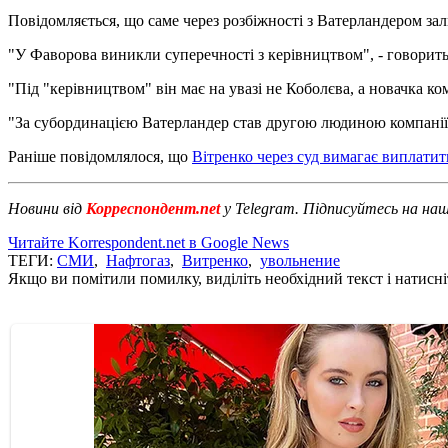
Повідомляється, що саме через розбіжності з Ватерландером за
"У Фаворова виникли суперечності з керівництвом", - говорить
"Під "керівництвом" він має на увазі не Коболєва, а новачка ко
"За субординацією Ватерландер став другою людиною компанії,
Раніше повідомлялося, що
Вітренко через суд вимагає виплати
Новини від
Корреспондент.net
у Telegram. Підписуйтесь на на
Читайте Korrespondent.net в Google News
ТЕГИ:
СМИ
,
Нафтогаз
,
Витренко
,
увольнение
Якщо ви помітили помилку, виділіть необхідний текст і натисніт