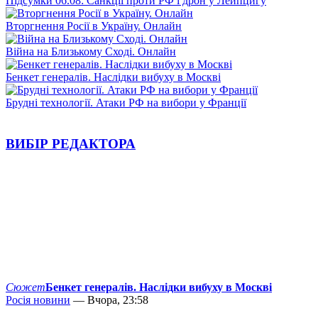
Підсумки 06.08: Санкції проти РФ і дрон у Лейпцигу
Вторгнення Росії в Україну. Онлайн
Війна на Близькому Сході. Онлайн
Бенкет генералів. Наслідки вибуху в Москві
Брудні технології. Атаки РФ на вибори у Франції
ВИБІР РЕДАКТОРА
Сюжет
Бенкет генералів. Наслідки вибуху в Москві
Росія новини
— Вчора, 23:58