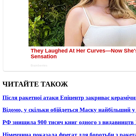
ЧИТАЙТЕ ТАКОЖ
Після ракетної атаки Епіцентр закриває керамічн
Відомо, у скільки обійдеться Маску найбільший у 
РФ знищила 900 тисяч книг одного з видавництв
Німеччина показала фрегат для боротьби з ракет