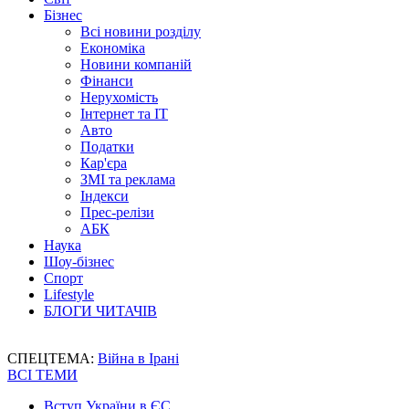
Бізнес
Всі новини розділу
Економіка
Новини компаній
Фінанси
Нерухомість
Інтернет та IT
Авто
Податки
Кар'єра
ЗМІ та реклама
Індекси
Прес-релізи
АБК
Наука
Шоу-бізнес
Спорт
Lifestyle
БЛОГИ ЧИТАЧІВ
СПЕЦТЕМА:
Війна в Ірані
ВСІ ТЕМИ
Вступ України в ЄС