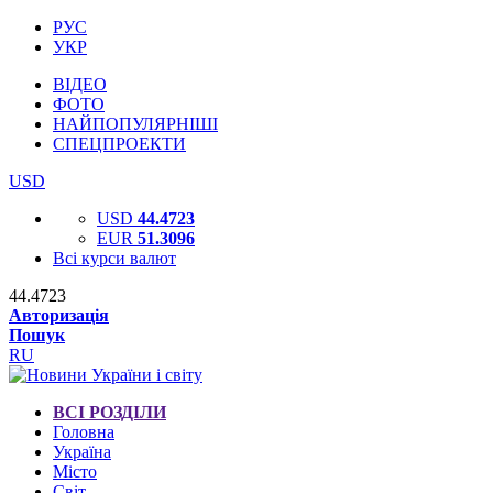
РУС
УКР
ВІДЕО
ФОТО
НАЙПОПУЛЯРНІШІ
СПЕЦПРОЕКТИ
USD
USD
44.4723
EUR
51.3096
Всі курси валют
44.4723
Авторизація
Пошук
RU
ВСІ РОЗДІЛИ
Головна
Україна
Місто
Світ