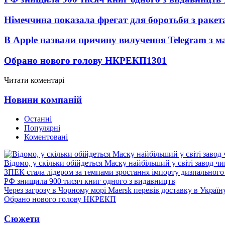
Німеччина показала фрегат для боротьби з ракет
В Apple назвали причину вилучення Telegram з м
Обрано нового голову НКРЕКП
1301
Читати коментарі
Новини компаній
Останні
Популярні
Коментовані
Відомо, у скільки обійдеться Маску найбільший у світі завод чи
ЗПЕК стала лідером за темпами зростання імпорту дизпального 
РФ знищила 900 тисяч книг одного з видавництв
Через загрозу в Чорному морі Maersk перевів доставку в Україн
Обрано нового голову НКРЕКП
Сюжети