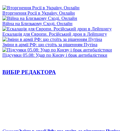
Вторгнення Росії в Україну. Онлайн
Війна на Близькому Сході. Онлайн
Ескалація для Європи. Російський дрон в Лейпцигу
Зміни в армії РФ: що стоїть за рішенням Путіна
Підсумки 05.08: Удар по Києву і брак антибалістики
ВИБІР РЕДАКТОРА