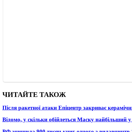
ЧИТАЙТЕ ТАКОЖ
Після ракетної атаки Епіцентр закриває керамічн
Відомо, у скільки обійдеться Маску найбільший у 
РФ знищила 900 тисяч книг одного з видавництв