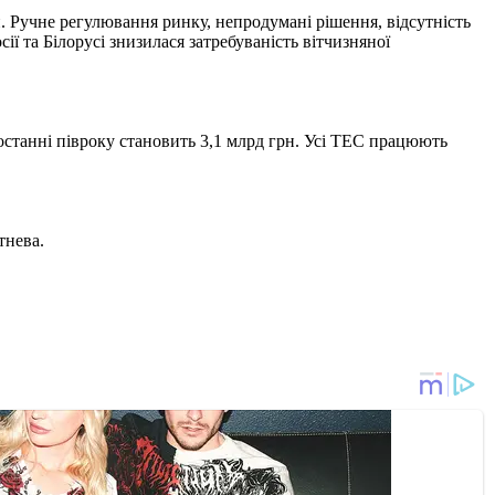
и. Ручне регулювання ринку, непродумані рішення, відсутність
ії та Білорусі знизилася затребуваність вітчизняної
а останні півроку становить 3,1 млрд грн. Усі ТЕС працюють
тнева.