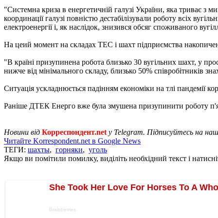
"Системна криза в енергетичній галузі України, яка триває з 
координації галузі повністю дестабілізували роботу всіх вугільн
електроенергії і, як наслідок, знизився обсяг споживаного вугілля
На цеий момент на складах ТЕС і шахт підприємства накопичен
"В країні призупинена робота близько 30 вугільних шахт, у прос
нижче від мінімального складу, близько 50% співробітників знах
Ситуація ускладнюється падінням економіки на тлі пандемії кор
Раніше ДТЕК Енерго вже була змушена призупинити роботу п'я
Новини від
Корреспондент.net
у Telegram. Підписуйтесь на на
Читайте Korrespondent.net в Google News
ТЕГИ:
шахты
,
горняки
,
уголь
Якщо ви помітили помилку, виділіть необхідний текст і натисніт