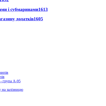
ами і субмаринами
1613
агазину додатків
1605
пів
- група А-95
у на залізницю