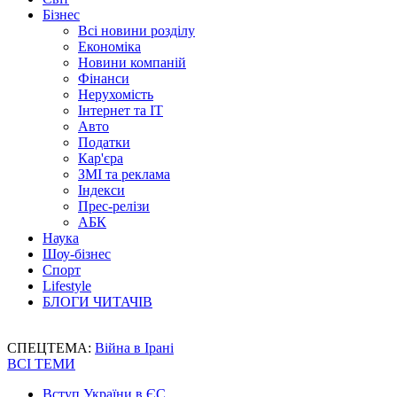
Бізнес
Всі новини розділу
Економіка
Новини компаній
Фінанси
Нерухомість
Інтернет та IT
Авто
Податки
Кар'єра
ЗМІ та реклама
Індекси
Прес-релізи
АБК
Наука
Шоу-бізнес
Спорт
Lifestyle
БЛОГИ ЧИТАЧІВ
СПЕЦТЕМА:
Війна в Ірані
ВСІ ТЕМИ
Вступ України в ЄС