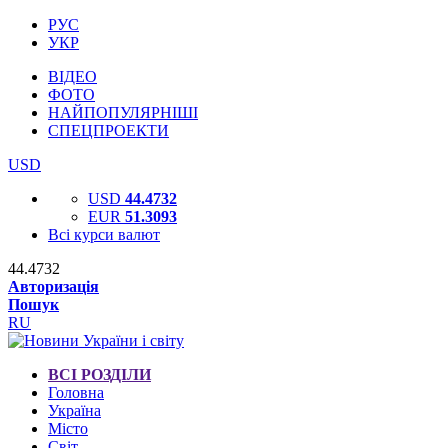
РУС
УКР
ВІДЕО
ФОТО
НАЙПОПУЛЯРНІШІ
СПЕЦПРОЕКТИ
USD
USD
44.4732
EUR
51.3093
Всі курси валют
44.4732
Авторизація
Пошук
RU
ВСІ РОЗДІЛИ
Головна
Україна
Місто
Світ