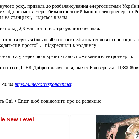
минулого року, привела до розбалансування енергосистеми Україн
их підприємств. Через безконтрольний імпорт електроенергії з Рос
 на станціях", - йдеться в заяві.
о понад 2,9 млн тонн незатребуваного вугілля.
тої знаходяться більше 40 тис. осіб. Збиток теплової генерації з
одяться в простої", - підкреслили в холдингу.
онавірусу, через що в країні впало споживання електроенергії.
ти шахт ДТЕК Добропіллявугілля, шахту Білозерська і ЦЗФ Жов
ш канал
https://t.me/korrespondentnet
.
ь Ctrl + Enter, щоб повідомити про це редакцію.