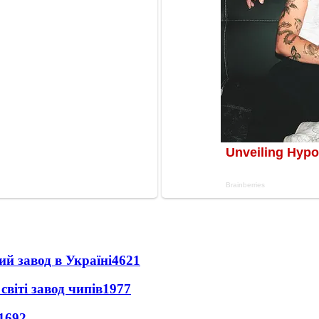
ий завод в Україні
4621
світі завод чипів
1977
1692