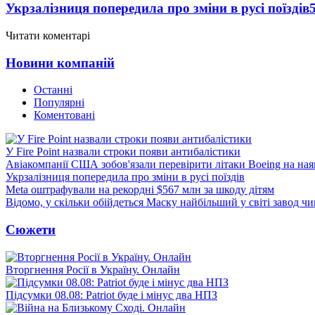
Укрзалізниця попередила про зміни в русі поїздів
Читати коментарі
Новини компаній
Останні
Популярні
Коментовані
У Fire Point назвали строки появи антибалістики
Авіакомпанії США зобов'язали перевірити літаки Boeing на ная
Укрзалізниця попередила про зміни в русі поїздів
Meta оштрафували на рекордні $567 млн за шкоду дітям
Відомо, у скільки обійдеться Маску найбільший у світі завод чи
Сюжети
Вторгнення Росії в Україну. Онлайн
Підсумки 08.08: Patriot буде і мінус два НПЗ