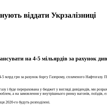
нують віддати Укрзалізниці
нсувати на 4-5 мільярдів за рахунок див
-5 млрд грн за рахунок боргу Газпрому, сплаченого Нафтогазу. П
азу і буде перерахована у бюджет у вигляді дивідендів, ми розра
лем, а на замовлення у внутрішнього ринку вагонів, поїздів, елек
нця 2020-го будуть розподілені.