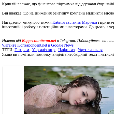
Криклій вважає, що фінансова підтримка від держави буде найб
Він вважає, що на зниження рейтингу компанії вплинули висло
Нагадаємо, минулого тижня
Кабмін звільнив Марчека
і признач
інвестицій і роботу з потенційними інвесторами. До цього, з че
Новини від
Корреспондент.net
в Telegram. Підписуйтесь на на
Читайте Korrespondent.net в Google News
ТЕГИ:
Газпром
,
Укрзалізниця
,
Нафтогаз
,
Укрзализныця
Якщо ви помітили помилку, виділіть необхідний текст і натисніт