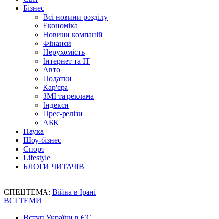
Бізнес
Всі новини розділу
Економіка
Новини компаній
Фінанси
Нерухомість
Інтернет та IT
Авто
Податки
Кар'єра
ЗМІ та реклама
Індекси
Прес-релізи
АБК
Наука
Шоу-бізнес
Спорт
Lifestyle
БЛОГИ ЧИТАЧІВ
СПЕЦТЕМА:
Війна в Ірані
ВСІ ТЕМИ
Вступ України в ЄС