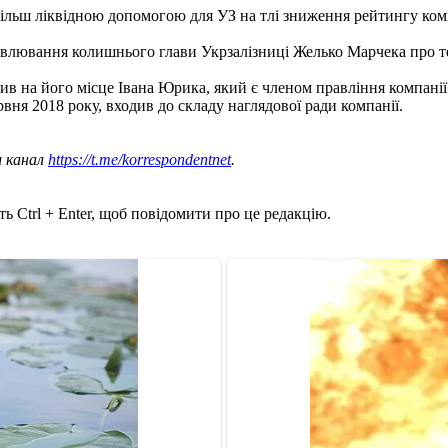
ільш ліквідною допомогою для УЗ на тлі зниження рейтингу комп
влювання колишнього глави Укрзалізниці Желько Марчека про те,
ив на його місце Івана Юрика, який є членом правління компанії
рвня 2018 року, входив до складу наглядової ради компанії.
ш канал
https://t.me/korrespondentnet
.
ь Ctrl + Enter, щоб повідомити про це редакцію.