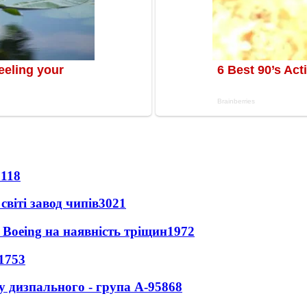
8118
світі завод чипів
3021
 Boeing на наявність тріщин
1972
1753
у дизпального - група А-95
868