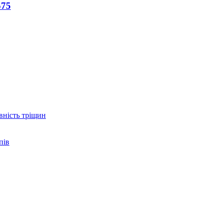
575
вність тріщин
пів