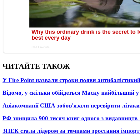
ЧИТАЙТЕ ТАКОЖ
У Fire Point назвали строки появи антибалістики
Відомо, у скільки обійдеться Маску найбільший у 
Авіакомпанії США зобов'язали перевірити літаки
РФ знищила 900 тисяч книг одного з видавництв
ЗПЕК стала лідером за темпами зростання імпорт