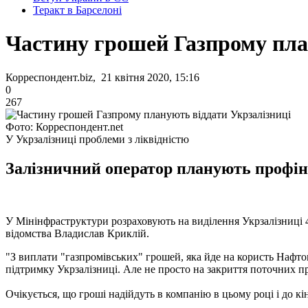
Теракт в Барселоні
Частину грошей Газпрому пла
Корреспондент.biz, 21 квітня 2020, 15:16
0
267
Фото: Корреспондент.net
У Укрзалізниці проблеми з ліквідністю
Залізничний оператор планують профіна
У Мінінфраструктури розраховують на виділення Укрзалізниці 4
відомства Владислав Криклій.
"З виплати "газпромівських" грошей, яка йде на користь Нафтог
підтримку Укрзалізниці. Але не просто на закриття поточних проб
Очікується, що гроші надійдуть в компанію в цьому році і до кі