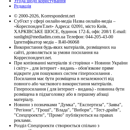
Угода щодо користування
Редакція
© 2000-2026, Korrespondent.net
Суб'єкт у сфері онлайн-медіа Назва онлайн-медіа –
«КореспонденТ.net» Адреса: 02091, місто Київ,
ХАРКІВСЬКЕ ШОСЕ, будинок 172-Б, офіс 208/1 E-mail:
sunlight@mediadim.com.ua
Телефон: 044-205-43-00
Ідентифікатор медіа – R40-06068
Використання будь-яких матеріалів, розміщених на
сайті, дозволяється за умови посилання на
Корреспондент.net.
При копіюванні матеріалів зі сторінки « Новини України
і світу» , для інтернет - видань - обов'язкове пряме
відкрите для пошукових систем гіперпосилання .
Посилання має бути розміщена в незалежності від
повного або часткового використання матеріалів.
Гіперпосилання ( для інтернет - видань) - повинна бути
розміщена в підзаголовку або в першому абзаці
матеріалу.
Новини з позначками "Думка", "Експертиза", "Заява",
"Регіони", "Гроші", "Влада", "Вибори", "Тест-драйв",
"Спецпроекти", "Промо" публікуються на правах
реклами.
Розділ Спецпроекти створюється спільно з