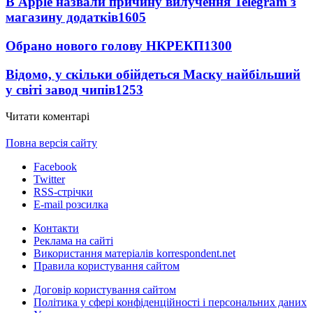
В Apple назвали причину вилучення Telegram з
магазину додатків
1605
Обрано нового голову НКРЕКП
1300
Відомо, у скільки обійдеться Маску найбільший
у світі завод чипів
1253
Читати коментарі
Повна версія сайту
Facebook
Twitter
RSS-стрічки
E-mail розсилка
Контакти
Реклама на сайті
Використання матеріалів korrespondent.net
Правила користування сайтом
Договір користування сайтом
Політика у сфері конфіденційності і персональних даних