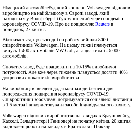
Німецький автомобілебудівний концерн Volkswagen відновив
виробництво на найбільшому в Європі заводі, який
находиться у Вольфсбурзі і був зупинений через пандемію
коронавірусу COVID-19. Про це повідомляє
Reuters
в
понеділок, 27 квітня.
Відзначається, що сьогодні на роботу вийшли 8000
співробітників Volkswagen. На цьому тижні планується
випуск 1 400 автомобілів VW Golf, а за два тижні - 6 000
автомобілів.
Спочатку завод буде працювати на 10-15% виробничої
потужності. Але вже через тиждень планується досягти 40%
докризових показників виробництва.
На виробництві введені додаткові заходи безпеки для
попередження поширення коронавірусу COVID-19.
Співробітники зобов'язані дотримуватися соціальної дистанції
в 1,5 метра і використовувати засоби індивідуального захисту.
Volkswagen відновив виробництво на заводах в Брауншвейгу,
Касселі, Зальцгиттері і Ганновері на початку квітня. 20 квітня
відновлені роботи на заводах в Братиславі і Цвіккау.