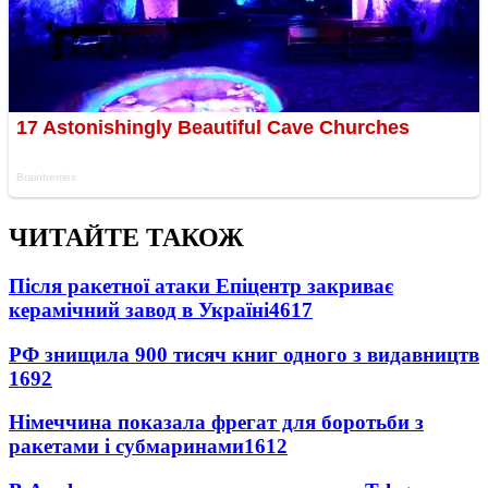
ЧИТАЙТЕ ТАКОЖ
Після ракетної атаки Епіцентр закриває
керамічний завод в Україні
4617
РФ знищила 900 тисяч книг одного з видавництв
1692
Німеччина показала фрегат для боротьби з
ракетами і субмаринами
1612