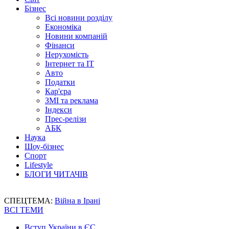
Бізнес
Всі новини розділу
Економіка
Новини компаній
Фінанси
Нерухомість
Інтернет та IT
Авто
Податки
Кар'єра
ЗМІ та реклама
Індекси
Прес-релізи
АБК
Наука
Шоу-бізнес
Спорт
Lifestyle
БЛОГИ ЧИТАЧІВ
СПЕЦТЕМА:
Війна в Ірані
ВСІ ТЕМИ
Вступ України в ЄС