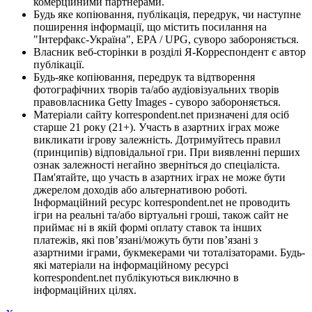
комерційними партнерами.
Будь яке копіювання, публікація, передрук, чи наступне
поширення інформації, що містить посилання на
"Інтерфакс-Україна", EPA / UPG, суворо забороняється.
Власник веб-сторінки в розділі Я-Корреспондент є автор
публікації.
Будь-яке копіювання, передрук та відтворення
фотографічних творів та/або аудіовізуальних творів
правовласника Getty Images - суворо забороняється.
Матеріали сайту korrespondent.net призначені для осіб
старше 21 року (21+). Участь в азартних іграх може
викликати ігрову залежність. Дотримуйтесь правил
(принципів) відповідальної гри. При виявленні перших
ознак залежності негайно зверніться до спеціаліста.
Пам'ятайте, що участь в азартних іграх не може бути
джерелом доходів або альтернативою роботі.
Інформаційний ресурс korrespondent.net не проводить
ігри на реальні та/або віртуальні гроші, також сайт не
приймає ні в якій формі оплату ставок та інших
платежів, які пов’язані/можуть бути пов’язані з
азартними іграми, букмекерами чи тоталізаторами. Будь-
які матеріали на інформаційному ресурсі
korrespondent.net публікуються виключно в
інформаційних цілях.