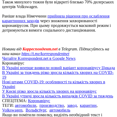
Також минулого тижня були відкриті близько 70% дилерських
центрів Volkswagen.
Раніше влада Німеччини
прийняла рішення про ослаблення
карантинних заходів
через зниження захворюваності
коронавірусом. При цьому продовжується масковий режим і
дотримуються вимоги соціального дистанціювання.
Новини від
Корреспондент.net
в Telegram. Підписуйтесь на
наш канал
https://t.me/korrespondentnet
Читайте Korrespondent.net в Google News
Коронавірус
В Україні вперше виявили новий варіант коронавірусу Цикада
В Україні за тиждень різко зросла кількість хворих на COVID-
19
Нові штами COVID-19: особливості та кількість хворих в
Україні
У Києві різко зросла кількість хворих на коронавірус
В Україні утричі зросла кількість випадків COVID за тиждень
СПЕЦТЕМА:
Коронавірус
ТЕГИ:
автомобили
,
производство
,
завод
,
карантин
,
Volkswagen
,
Вольфсбург
,
автомобиль
Якщо ви помітили помилку, виділіть необхідний текст і