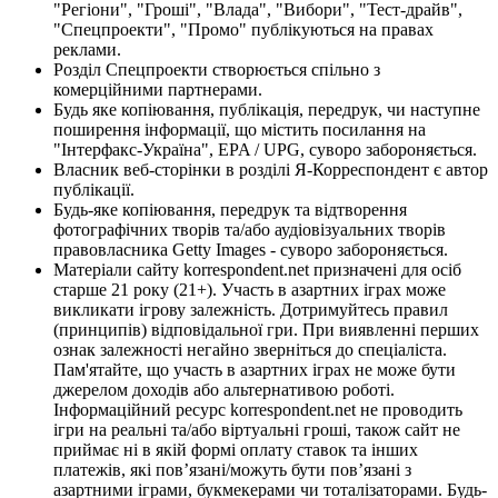
"Регіони", "Гроші", "Влада", "Вибори", "Тест-драйв",
"Спецпроекти", "Промо" публікуються на правах
реклами.
Розділ Спецпроекти створюється спільно з
комерційними партнерами.
Будь яке копіювання, публікація, передрук, чи наступне
поширення інформації, що містить посилання на
"Інтерфакс-Україна", EPA / UPG, суворо забороняється.
Власник веб-сторінки в розділі Я-Корреспондент є автор
публікації.
Будь-яке копіювання, передрук та відтворення
фотографічних творів та/або аудіовізуальних творів
правовласника Getty Images - суворо забороняється.
Матеріали сайту korrespondent.net призначені для осіб
старше 21 року (21+). Участь в азартних іграх може
викликати ігрову залежність. Дотримуйтесь правил
(принципів) відповідальної гри. При виявленні перших
ознак залежності негайно зверніться до спеціаліста.
Пам'ятайте, що участь в азартних іграх не може бути
джерелом доходів або альтернативою роботі.
Інформаційний ресурс korrespondent.net не проводить
ігри на реальні та/або віртуальні гроші, також сайт не
приймає ні в якій формі оплату ставок та інших
платежів, які пов’язані/можуть бути пов’язані з
азартними іграми, букмекерами чи тоталізаторами. Будь-