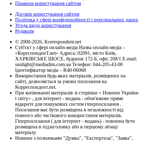
Правила користування сайтом
Договір користування сайтом
Політика у сфері конфіденційності і персональних даних
Угода щодо користування
Редакція
© 2000-2026, Korrespondent.net
Суб'єкт у сфері онлайн-медіа Назва онлайн-медіа –
«КореспонденТ.net» Адреса: 02091, місто Київ,
ХАРКІВСЬКЕ ШОСЕ, будинок 172-Б, офіс 208/1 E-mail:
sunlight@mediadim.com.ua
Телефон: 044-205-43-00
Ідентифікатор медіа – R40-06068
Використання будь-яких матеріалів, розміщених на
сайті, дозволяється за умови посилання на
Корреспондент.net.
При копіюванні матеріалів зі сторінки « Новини України
і світу» , для інтернет - видань - обов'язкове пряме
відкрите для пошукових систем гіперпосилання .
Посилання має бути розміщена в незалежності від
повного або часткового використання матеріалів.
Гіперпосилання ( для інтернет - видань) - повинна бути
розміщена в підзаголовку або в першому абзаці
матеріалу.
Новини з позначками "Думка", "Експертиза", "Заява",