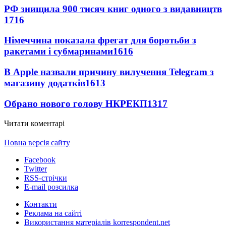
РФ знищила 900 тисяч книг одного з видавництв
1716
Німеччина показала фрегат для боротьби з
ракетами і субмаринами
1616
В Apple назвали причину вилучення Telegram з
магазину додатків
1613
Обрано нового голову НКРЕКП
1317
Читати коментарі
Повна версія сайту
Facebook
Twitter
RSS-стрічки
E-mail розсилка
Контакти
Реклама на сайті
Використання матеріалів korrespondent.net