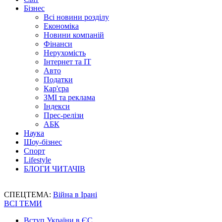
Бізнес
Всі новини розділу
Економіка
Новини компаній
Фінанси
Нерухомість
Інтернет та IT
Авто
Податки
Кар'єра
ЗМІ та реклама
Індекси
Прес-релізи
АБК
Наука
Шоу-бізнес
Спорт
Lifestyle
БЛОГИ ЧИТАЧІВ
СПЕЦТЕМА:
Війна в Ірані
ВСІ ТЕМИ
Вступ України в ЄС