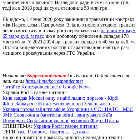
забезпечення діяльності Наглядової ради в сумі 35 млн грн,
тоді як в 2018 році ця сума становила 53 млн грн.
Як відомо, 1 січня 2020 року закінчився транзитний контракт
між Нафтогазом і Газпромом. Згідно з новою угодою, транзит
російського газу в цьому році передбачається
на рівні мінімум
65 млрд куб. м газу
, що в добовому обчисленні складає 178
млн куб. м. У 2021-2024 рр. транзит складе по 40 млрд куб. м.
Оплата вищевказаних обсягів є гарантованою навіть в разі
меншого прокачування через ГТС України.
Новини від
Корреспондент.net
в Telegram. Підписуйтесь на
наш канал
https://t.me/korrespondentnet
Читайте Korrespondent.net в Google News
Україна-Росія: газове питання
Київ завдав Москві одну з найбільших поразок - Кірбі
Фіцо: Займуся саботажем невдячного Зеленського
Україна готова зайняти місце Угорщини в ЄС і НАТО - МЗС
ЗМІ: Словаччина багатіє на війні і звинувачує Київ
Президент Сербії анонсував переговори Фіцо і Путіна
СПЕЦТЕМА:
Україна-Росія: газове питання
ТЕГИ:
газ
,
Газпром
,
Нафтогаз
,
доходы
Якщо ви помітили помилку, виділіть необхідний текст і