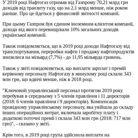
У 2019 році Нафтогаз отримав від Газпрому 70,21 млрд грн
доходів від транзиту газу, що на 2,1 млрд менше, ніж роком
раніше. Про це йдеться у фінансовій звітності компанії.
При цьому Газпром був єдиним іноземним клієнтом компанії,
доходи від якого перевищували 10% загальних доходів
української компанії.
Також повідомляється, що в 2019 році доходи Нафтогазу від
транспортування, переробки нафти і продажу нафтопродуктів
знизилися на мільярд (7,7%) - до 11,95 мільярда гривень.
Також у звіті повідомляється, що виплати зарплат і премій
керівному персоналу Нафтогазу в минулому році склали 343
млн грн, що вдвічі менше, ніж в 2018 році.
"Ключовий управлінський персонал протягом 2019 року
перебував в середньому з 5 членів правління і 11 директорів
(2018: 6 членів правління і 9 директорів). Компенсація
провідному управлінському персоналу, яка увійшла до складу
інших операційних витрат, включала заробітну плату і
додаткові поточні премії і склала 343 млн грн (2018: 717 млн ​​
грн)", - сказано у звіті.
Крім того, в 2019 році група здійснила виплати на