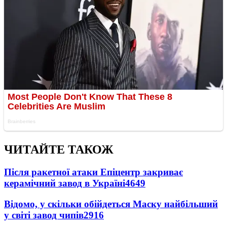
ЧИТАЙТЕ ТАКОЖ
Після ракетної атаки Епіцентр закриває
керамічний завод в Україні
4649
Відомо, у скільки обійдеться Маску найбільший
у світі завод чипів
2916