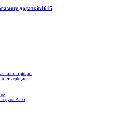
агазину додатків
1615
вність тріщин
пів
- група А-95