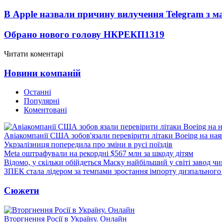
В Apple назвали причину вилучення Telegram з м
Обрано нового голову НКРЕКП
1319
Читати коментарі
Новини компаній
Останні
Популярні
Коментовані
Авіакомпанії США зобов'язали перевірити літаки Boeing на ная
Укрзалізниця попередила про зміни в русі поїздів
Meta оштрафували на рекордні $567 млн за шкоду дітям
Відомо, у скільки обійдеться Маску найбільший у світі завод чи
ЗПЕК стала лідером за темпами зростання імпорту дизпального 
Сюжети
Вторгнення Росії в Україну. Онлайн