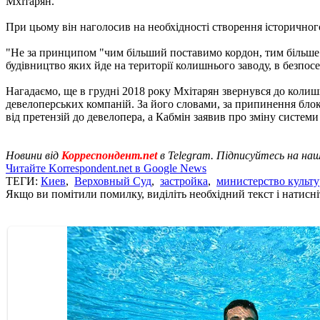
Мхітарян.
При цьому він наголосив на необхідності створення історичного
"Не за принципом "чим більший поставимо кордон, тим більше зм
будівництво яких йде на території колишнього заводу, в безпосер
Нагадаємо, ще в грудні 2018 року Мхітарян звернувся до колишн
девелоперських компаній. За його словами, за припинення блок
від претензій до девелопера, а Кабмін заявив про зміну системи
Новини від
Корреспондент.net
в Telegram. Підписуйтесь на на
Читайте Korrespondent.net в Google News
ТЕГИ:
Киев
,
Верховный Суд
,
застройка
,
министерство культ
Якщо ви помітили помилку, виділіть необхідний текст і натисніт