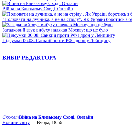
Війна на Близькому Сході. Онлайн
"Полювати на лучника, а не на стрілу". Як Україні боротись з 
Загадковий звук вибуху налякав Москву: що це було
Підсумки 06.08: Санкції проти РФ і дрон у Лейпцигу
ВИБІР РЕДАКТОРА
Сюжет
Війна на Близькому Сході. Онлайн
Новини світу
— Вчора, 18:56