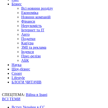
Бізнес
Всі новини розділу
Економіка
Новини компаній
Фінанси
Нерухомість
Інтернет та IT
Авто
Податки
Кар'єра
ЗМІ та реклама
Індекси
Прес-релізи
АБК
Наука
Шоу-бізнес
Спорт
Lifestyle
БЛОГИ ЧИТАЧІВ
СПЕЦТЕМА:
Війна в Ірані
ВСІ ТЕМИ
Вступ України в ЄС