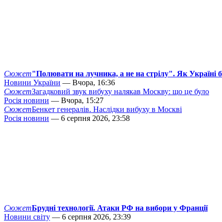
Сюжет
"Полювати на лучника, а не на стрілу". Як Україні 
Новини України
— Вчора, 16:36
Сюжет
Загадковий звук вибуху налякав Москву: що це було
Росія новини
— Вчора, 15:27
Сюжет
Бенкет генералів. Наслідки вибуху в Москві
Росія новини
— 6 серпня 2026, 23:58
Сюжет
Брудні технології. Атаки РФ на вибори у Франції
Новини світу
— 6 серпня 2026, 23:39