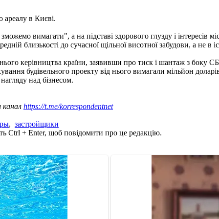
 ареалу в Києві.
ожемо вимагати", а на підставі здорового глузду і інтересів міс
едній близькості до сучасної щільної висотної забудови, а не в і
ього керівництва країни, заявивши про тиск і шантаж з боку СБУ
ування будівельного проекту від нього вимагали мільйон доларів
 нагляду над бізнесом.
ш канал
https://t.me/korrespondentnet
уры
,
застройщики
ь Ctrl + Enter, щоб повідомити про це редакцію.