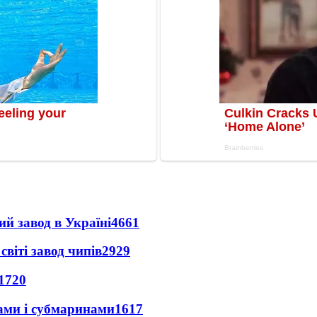
ий завод в Україні
4661
світі завод чипів
2929
1720
ами і субмаринами
1617