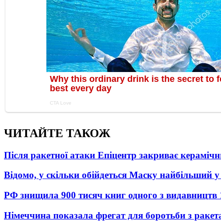
ЧИТАЙТЕ ТАКОЖ
Після ракетної атаки Епіцентр закриває керамічн
Відомо, у скільки обійдеться Маску найбільший у 
РФ знищила 900 тисяч книг одного з видавництв
Німеччина показала фрегат для боротьби з ракет