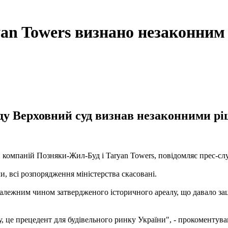
an Towers визнано незаконним
ляду Верховний суд визнав незаконними р
компаній Позняки-Жил-Буд і Taryan Towers, повідомляє прес-служб
и, всі розпорядження міністерства скасовані.
належним чином затвердженого історичного ареалу, що давало за
у, це прецедент для будівельного ринку України", - прокоментув