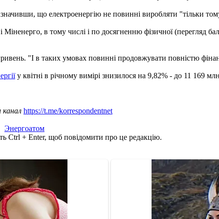
зазначивши, що електроенергію не повинні виробляти "тільки том
 Міненерго, в тому числі і по досягненню фізичної (перегляд бала
 гривень. "І в таких умовах повинні продовжувати повністю фін
ергії
у квітні в річному вимірі знизилося на 9,82% - до 11 169 мл
ш канал
https://t.me/korrespondentnet
,
Энергоатом
ь Ctrl + Enter, щоб повідомити про це редакцію.