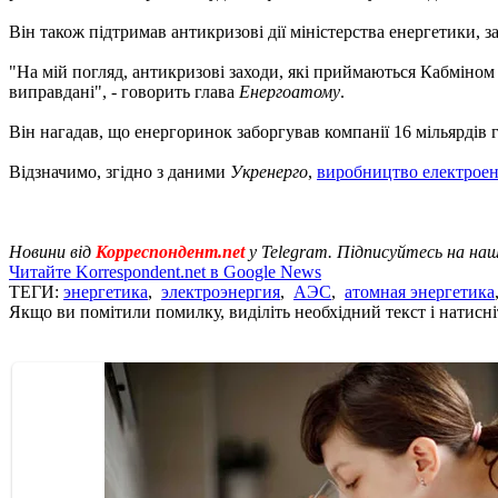
Він також підтримав антикризові дії міністерства енергетики, 
"На мій погляд, антикризові заходи, які приймаються Кабміном і
виправдані", - говорить глава
Енергоатому
.
Він нагадав, що енергоринок заборгував компанії 16 мільярдів
Відзначимо, згідно з даними
Укренерго
,
виробництво електроен
Новини від
Корреспондент.net
у Telegram. Підписуйтесь на на
Читайте Korrespondent.net в Google News
ТЕГИ:
энергетика
,
электроэнергия
,
АЭС
,
атомная энергетика
Якщо ви помітили помилку, виділіть необхідний текст і натисніт