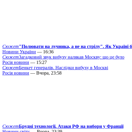
Сюжет
"Полювати на лучника, а не на стрілу". Як Україні 
Новини України
— 16:36
Сюжет
Загадковий звук вибуху налякав Москву: що це було
Росія новини
— 15:27
Сюжет
Бенкет генералів. Наслідки вибуху в Москві
Росія новини
— Вчора, 23:58
Сюжет
Брудні технології. Атаки РФ на вибори у Франції
Новини світу
— Вчора, 23:39