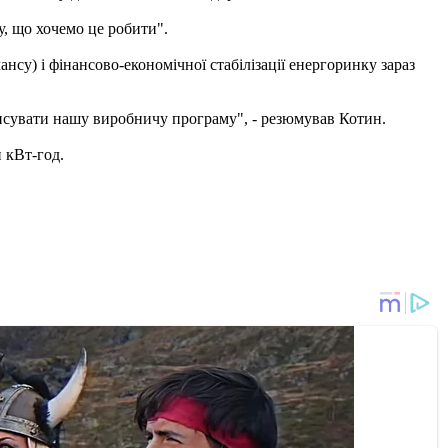
у, що хочемо це робити".
нсу) і фінансово-економічної стабілізації енергоринку зараз
ансувати нашу виробничу програму", - резюмував Котин.
н кВт-год.