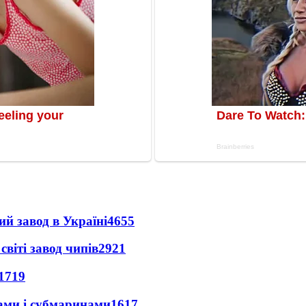
ий завод в Україні
4655
світі завод чипів
2921
1719
ами і субмаринами
1617