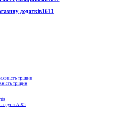
агазину додатків
1613
вність тріщин
пів
- група А-95