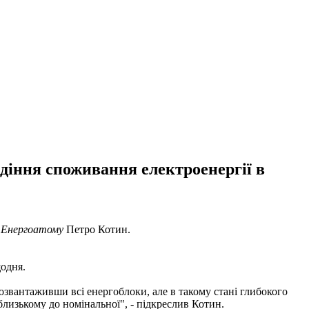
діння споживання електроенергії в
а
Енергоатому
Петро Котин.
щодня.
звантаживши всі енергоблоки, але в такому стані глибокого
лизькому до номінальної", - підкреслив Котин.