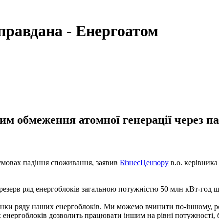
правдана - Енергоатом
м обмеження атомної генерації через па
умовах падіння споживання, заявив
БізнесЦензору
в.о. керівник
 резерв ряд енергоблоків загальною потужністю 50 млн кВт-год 
инки ряду наших енергоблоків. Ми можемо вчинити по-іншому, ро
 енергоблоків дозволить працювати іншим на рівні потужності, б