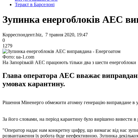
Теракт в Барселоні
Зупинка енергоблоків АЕС ви
Корреспондент.biz, 7 травня 2020, 19:47
0
1279
Фото: ua-1.com
На Запорізькій АЕС працюють тільки два з шести енергоблоки
Глава оператора АЕС вважає виправдани
умовах карантину.
Рішення Міненерго обмежити атомну генерацію виправдане в 
За його словами, на період карантину було вирішено вивести в
"Оператор надає нам конкретну цифру, що вимагає від нас зуп
розвантаження їх робота буде неефективною. Зупинка декількох