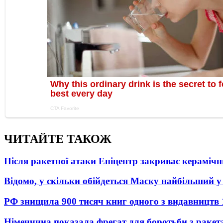
ЧИТАЙТЕ ТАКОЖ
Після ракетної атаки Епіцентр закриває керамічн
Відомо, у скільки обійдеться Маску найбільший у 
РФ знищила 900 тисяч книг одного з видавництв
Німеччина показала фрегат для боротьби з ракет