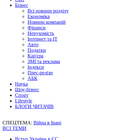
Бізнес
Всі новини розділу
Економіка
Новини компаній
Фінанси
Нерухомість
Інтернет та IT
Авто
Податки
Кар'єра
ЗМІ та реклама
Індекси
Прес-релізи
АБК
Наука
Шоу-бізнес
Спорт
Lifestyle
БЛОГИ ЧИТАЧІВ
СПЕЦТЕМА:
Війна в Ірані
ВСІ ТЕМИ
Вступ України в ЄС