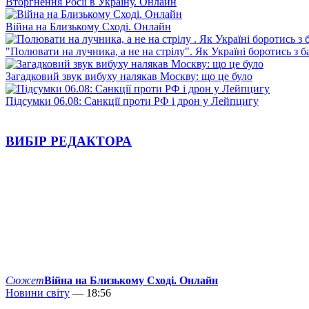
Вторгнення Росії в Україну. Онлайн
Війна на Близькому Сході. Онлайн
"Полювати на лучника, а не на стрілу". Як Україні боротись з 
Загадковий звук вибуху налякав Москву: що це було
Підсумки 06.08: Санкції проти РФ і дрон у Лейпцигу
ВИБІР РЕДАКТОРА
Сюжет
Війна на Близькому Сході. Онлайн
Новини світу
— 18:56