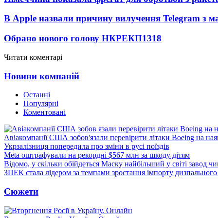
В Apple назвали причину вилучення Telegram з м
Обрано нового голову НКРЕКП
1318
Читати коментарі
Новини компаній
Останні
Популярні
Коментовані
Авіакомпанії США зобов'язали перевірити літаки Boeing на ная
Укрзалізниця попередила про зміни в русі поїздів
Meta оштрафували на рекордні $567 млн за шкоду дітям
Відомо, у скільки обійдеться Маску найбільший у світі завод чи
ЗПЕК стала лідером за темпами зростання імпорту дизпального 
Сюжети