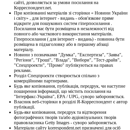
сайті, дозволяється за умови посилання на
Корреспондент.net.
При копіюванні матеріалів зі сторінки « Новини України
і світу» , для інтернет - видань - обов'язкове пряме
відкрите для пошукових систем гіперпосилання .
Посилання має бути розміщена в незалежності від
повного або часткового використання матеріалів.
Гіперпосилання ( для інтернет - видань) - повинна бути
розміщена в підзаголовку або в першому абзаці
матеріалу.
Новини з позначками "Думка", "Експертиза", "Заява",
"Регіони", "Гроші", "Влада", "Вибори", "Тест-драйв",
"Спецпроекти", "Промо" публікуються на правах
реклами.
Розділ Спецпроекти створюється спільно з
комерційними партнерами.
Будь яке копіювання, публікація, передрук, чи наступне
поширення інформації, що містить посилання на
"Інтерфакс-Україна", EPA / UPG, суворо забороняється.
Власник веб-сторінки в розділі Я-Корреспондент є автор
публікації.
Будь-яке копіювання, передрук та відтворення
фотографічних творів та/або аудіовізуальних творів
правовласника Getty Images - суворо забороняється.
Матеріали сайту korrespondent.net призначені для осіб