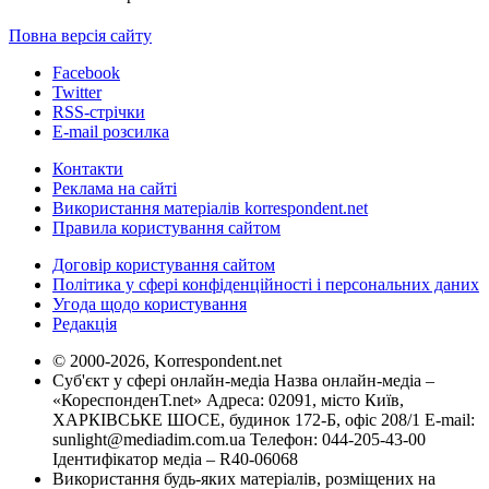
Повна версія сайту
Facebook
Twitter
RSS-стрічки
E-mail розсилка
Контакти
Реклама на сайті
Використання матеріалів korrespondent.net
Правила користування сайтом
Договір користування сайтом
Політика у сфері конфіденційності і персональних даних
Угода щодо користування
Редакція
© 2000-2026, Korrespondent.net
Суб'єкт у сфері онлайн-медіа Назва онлайн-медіа –
«КореспонденТ.net» Адреса: 02091, місто Київ,
ХАРКІВСЬКЕ ШОСЕ, будинок 172-Б, офіс 208/1 E-mail:
sunlight@mediadim.com.ua
Телефон: 044-205-43-00
Ідентифікатор медіа – R40-06068
Використання будь-яких матеріалів, розміщених на