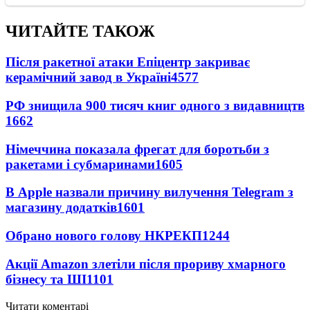
ЧИТАЙТЕ ТАКОЖ
Після ракетної атаки Епіцентр закриває
керамічний завод в Україні
4577
РФ знищила 900 тисяч книг одного з видавництв
1662
Німеччина показала фрегат для боротьби з
ракетами і субмаринами
1605
В Apple назвали причину вилучення Telegram з
магазину додатків
1601
Обрано нового голову НКРЕКП
1244
Акції Amazon злетіли після прориву хмарного
бізнесу та ШІ
1101
Читати коментарі