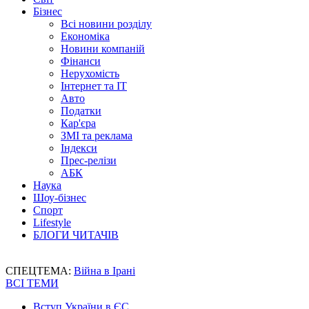
Бізнес
Всі новини розділу
Економіка
Новини компаній
Фінанси
Нерухомість
Інтернет та IT
Авто
Податки
Кар'єра
ЗМІ та реклама
Індекси
Прес-релізи
АБК
Наука
Шоу-бізнес
Спорт
Lifestyle
БЛОГИ ЧИТАЧІВ
СПЕЦТЕМА:
Війна в Ірані
ВСІ ТЕМИ
Вступ України в ЄС