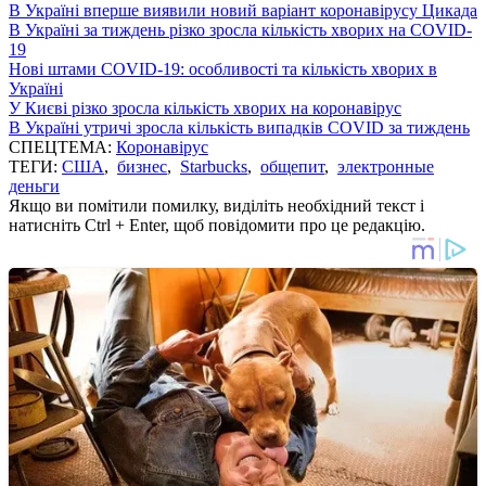
В Україні вперше виявили новий варіант коронавірусу Цикада
В Україні за тиждень різко зросла кількість хворих на COVID-
19
Нові штами COVID-19: особливості та кількість хворих в
Україні
У Києві різко зросла кількість хворих на коронавірус
В Україні утричі зросла кількість випадків COVID за тиждень
СПЕЦТЕМА:
Коронавірус
ТЕГИ:
США
,
бизнес
,
Starbucks
,
общепит
,
электронные
деньги
Якщо ви помітили помилку, виділіть необхідний текст і
натисніть Ctrl + Enter, щоб повідомити про це редакцію.