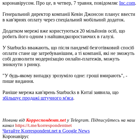
коронавірусом. Про це, в четвер, 7 травня, повідомляє
Inc.com
.
Генеральний директор компанії Кевін Джонсон планує ввести
в кав'ярнях оплату через спеціальний мобільний додаток.
Додатком мережі вже користуються 20 мільйонів осіб, що
робить його одним з найшвидкозростаючих в галузі.
У Starbucks вважають, що після пандемії безготівковий спосіб
оплати стане ще затребуванішим, а ті компанії, які не зможуть
собі дозволити модернізацію онлайн-платежів, можуть
зникнути з ринку.
"У будь-якому випадку зрозуміло одне: гроші вмирають", -
пише видання.
Раніше мережа кав'ярень Starbucks в Китаї заявила, що
збільшує продажі штучного м'яса
.
Новини від
Корреспондент.net
у Telegram. Підписуйтесь на наш
канал
https://t.me/korrespondentnet
Читайте Korrespondent.net в Google News
Коронавірус